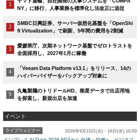
ヤマト運輸、自社開発の人事システムを「COMPA
NY」に移行、人事業務を標準化し法改正に追従
SMBC日興証券、サーバー仮想化基盤を「OpenShi
ft Virtualization」で刷新、5年間の費用を2割減
愛媛県庁、次期ネットワーク基盤でゼロトラストを
全面採用し、2027年1月に稼働
「Veeam Data Platform v13.1」をリリース、14の
ハイパーバイザーをバックアップ対象に
丸亀製麺のトリドールHD、衛星データで出店用地
を探索し、新規出店を加速
イベント
ライブウェビナー
2026年9月15日(火)・16日(水) 10:00
インプレス AI Days 2026 対話から自律・協働へ─ビジネス