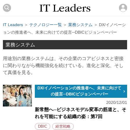
IT Leaders
＞
テクノロジー一覧
＞
業務システム
＞ DX/イノベーシ
ョンの推進者へ、未来に向けての提言─DBICビジョンペーパー
業務システム
用途別の業務システムは、その企業のコアビジネスと密接
に関わりながら機能強化を続けている。進化と深化、そし
て真価を見る。
DX/イノベーションの推進者へ、未来に向けて
の提言─DBICビジョンペーパー
2020/12/01
新常態へ─ビジネスモデル変革の筋道と、そ
れを可能にする組織の姿：第7回
DBIC
経営戦略