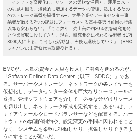
ITインフラを高度化し、リソースの柔軟な活用と、運用コスト
の削減を図る。爆発的に増加するデータの管理、活用するため
のストレージ基盤を提供する─。大手企業やデータセンター事
業者が抱える2つの課題にフォーカスする基本姿勢は前回の特集
以降も変わらない。「ここ数年、売上高の約20％強を研究開発
と企業買収に投じてきた。現在、研究開発に携わる技術者は1万
8000人に上る。こうした活動は、今後も継続していく」（EMC
ジャパンの山野修代表取締役社長）。
EMCが、大量の資金と人員を投入して開発を進めるのが、
「Software Defined Data Center（以下、SDDC）」であ
る。サーバーやストレージ、ネットワークの各レイヤーを
仮想化し、データセンター全体を巨大なリソースプールに
変換。管理ソフトウェアを介して、必要な分だけリソース
を切り出し、ネットワーク構成を定義する。あるいは、フ
ァイアウォールやロードバランサーなどを配置する。ハー
ドウェアの物理的制約や、設定変更の手間に囚われること
なく、システムを柔軟に移動したり、拡張したりできるよ
うにすることが狙いだ。