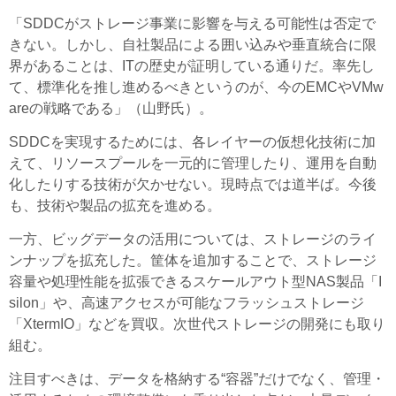
「SDDCがストレージ事業に影響を与える可能性は否定で
きない。しかし、自社製品による囲い込みや垂直統合に限
界があることは、ITの歴史が証明している通りだ。率先し
て、標準化を推し進めるべきというのが、今のEMCやVMw
areの戦略である」（山野氏）。
SDDCを実現するためには、各レイヤーの仮想化技術に加
えて、リソースプールを一元的に管理したり、運用を自動
化したりする技術が欠かせない。現時点では道半ば。今後
も、技術や製品の拡充を進める。
一方、ビッグデータの活用については、ストレージのライ
ンナップを拡充した。筐体を追加することで、ストレージ
容量や処理性能を拡張できるスケールアウト型NAS製品「I
silon」や、高速アクセスが可能なフラッシュストレージ
「XtermIO」などを買収。次世代ストレージの開発にも取り
組む。
注目すべきは、データを格納する“容器”だけでなく、管理・