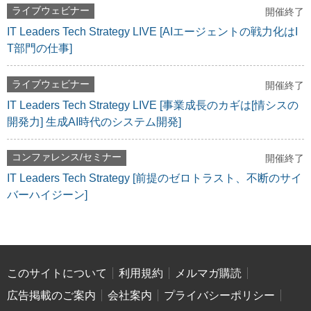
ライブウェビナー
開催終了
IT Leaders Tech Strategy LIVE [AIエージェントの戦力化はI
T部門の仕事]
ライブウェビナー
開催終了
IT Leaders Tech Strategy LIVE [事業成長のカギは[情シスの
開発力] 生成AI時代のシステム開発]
コンファレンス/セミナー
開催終了
IT Leaders Tech Strategy [前提のゼロトラスト、不断のサイ
バーハイジーン]
このサイトについて
利用規約
メルマガ購読
広告掲載のご案内
会社案内
プライバシーポリシー