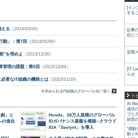
[イン
する
備える
（2014/03/20）
記事
応に
行動」：第7回
（2014/01/09）
定期
差”を埋めよ
（2013/12/26）
算管理の課題：第5回
（2013/12/04）
[IT
らせ
必要なIT組織の機能とは
（2013/11/19）
今求められるIT組織のグローバル化一覧へ
ト
AI R
成功
プとJ
共創」と
Honda、28万人規模のグローバル
経営
への進化
IDガバナンス基盤を構築─クラウド
IGA「Saviynt」を導入
“感動
動くA