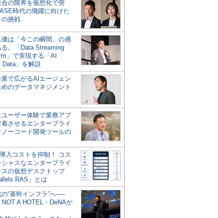
統合の限界を仮想化で突
ASE時代の飛躍に向けた
キの挑戦
の真価は「今この瞬間」の感
。「Data Streaming
form」で実現する「AI
y Data」を解説
企業で広がるAIエージェン
ためのデータマネジメント
？
たユーザー体験で業務アプ
定着させるエンタープライ
けノーコード開発ツールの
の導入コストを抑制！ コス
ンシャスなエンタープライ
ラスの仮想デスクトップ
allels RAS」とは
代の“基幹インフラ”へ──
NOT A HOTEL・DeNAが