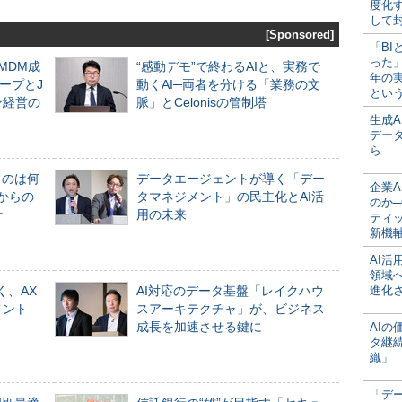
度化
して
[Sponsored]
「BI
った
るMDM成
“感動デモ”で終わるAIと、実務で
年の
ープとJ
動くAI─両者を分ける「業務の文
とい
ン経営の
脈」とCelonisの管制塔
生成
デー
ら
ものは何
データエージェントが導く「デー
企業A
からの
タマネジメント」の民主化とAI活
のか─
計
用の未来
ティ
新機
AI
領域
く、AX
AI対応のデータ基盤「レイクハウ
進化
メント
スアーキテクチャ」が、ビジネス
成長を加速させる鍵に
AI
タ継
織」
「デ