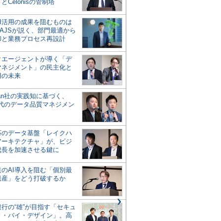
とCelonisの管制塔
AI活用の成果を阻むものは
AJSが説く、部門最適から
却と業務プロセス再設計
タエージェントが導く「デ
マネジメント」の民主化と
用の未来
san社の実践知に基づく、
時代のデータ品質マネジメン
対応のデータ基盤「レイクハ
アーキテクチャ」が、ビジ
成長を加速させる鍵に
業のAI導入を阻む「個別最
遺産」をどう打破するか
行の“雄”が目指す「セキュ
ィ・バイ・デザイン」。高