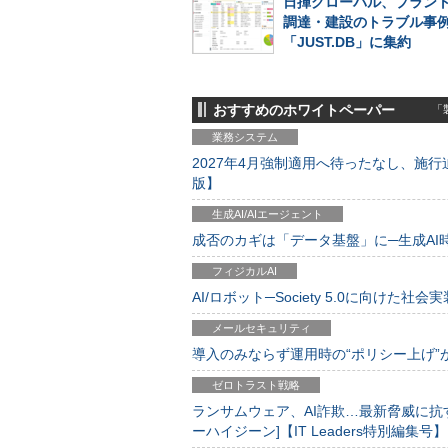
日揮グローバル、プラン
調達・建設のトラブル事
「JUST.DB」に集約
おすすめのホワイトペーパー
「製
業務システム
2027年4月強制適用へ待ったなし、施行迫
版】
生成AI/AIエージェント
成否のカギは「データ基盤」に─生成AI時代
フィジカルAI
AI/ロボット─Society 5.0に向けた社会実
メールセキュリティ
導入のみならず運用時の“ポリシー上げ”が肝心
ゼロトラスト戦略
ランサムウェア、AI詐欺…最新脅威に抗
ーハイジーン]【IT Leaders特別編集号】