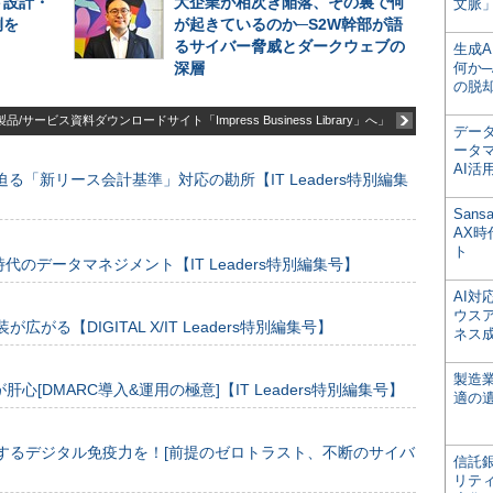
ト設計・
大企業が相次ぎ陥落、その裏で何
文脈」
例を
が起きているのか─S2W幹部が語
るサイバー脅威とダークウェブの
生成
深層
何か─
の脱
品/サービス資料ダウンロードサイト「Impress Business Library」へ」
デー
ータ
AI活
る「新リース会計基準」対応の勘所【IT Leaders特別編集
San
AX
ト
のデータマネジメント【IT Leaders特別編集号】
AI
ウス
装が広がる【DIGITAL X/IT Leaders特別編集号】
ネス
製造
[DMARC導入&運用の極意]【IT Leaders特別編集号】
適の
するデジタル免疫力を！[前提のゼロトラスト、不断のサイバ
信託銀
リテ