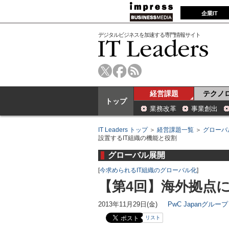
企業IT
デジタルビジネスを加速する専門情報サイト
経営課題
テクノ
トップ
業務改革
事業創出
IT Leaders トップ
＞
経営課題一覧
＞
グローバ
設置するIT組織の機能と役割
グローバル展開
[
今求められるIT組織のグローバル化
]
【第4回】海外拠点に
2013年11月29日(金)
PwC Japanグループ
リスト