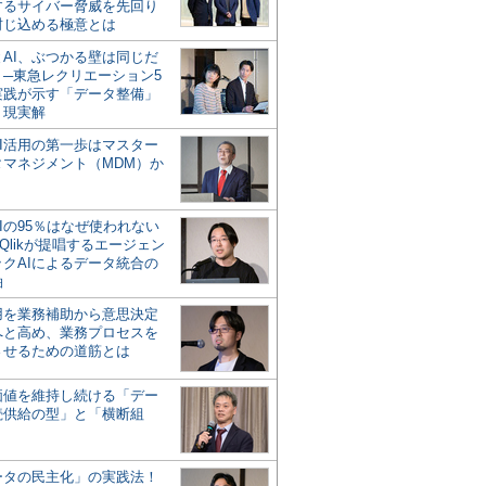
するサイバー脅威を先回り
封じ込める極意とは
とAI、ぶつかる壁は同じだ
」─東急レクリエーション5
実践が示す「データ整備」
う現実解
AI活用の第一歩はマスター
タマネジメント（MDM）か
Iの95％はなぜ使われない
Qlikが提唱するエージェン
ックAIによるデータ統合の
軸
活用を業務補助から意思決定
へと高め、業務プロセスを
させるための道筋とは
の価値を維持し続ける「デー
続供給の型」と「横断組
ータの民主化」の実践法！