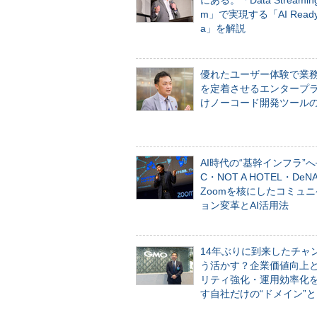
にある。「Data Streaming 
m」で実現する「AI Ready 
a」を解説
優れたユーザー体験で業
を定着させるエンタープ
けノーコード開発ツール
AI時代の“基幹インフラ”へ
C・NOT A HOTEL・De
Zoomを核にしたコミュ
ョン変革とAI活用法
14年ぶりに到来したチャ
う活かす？企業価値向上
リティ強化・運用効率化
す自社だけの“ドメイン”