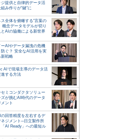
ッジ提供と自律的データ活
組み作りが“鍵”に
ネス全体を俯瞰する“言葉の
”、概念データモデルが切り
人とAIの協働による新世界
？
ドーAIやデータ漏洩の危機
防ぐ？ 安全なAI活用を実
る新戦略
ntic AIで現場主導のデータ活
促進する方法
ーセミコンダクタソリュー
ンズが挑むAI時代のデータ
ジメント
AIの回答精度を左右するデ
マネジメント─日立製作所
「AI Ready」への最短ル