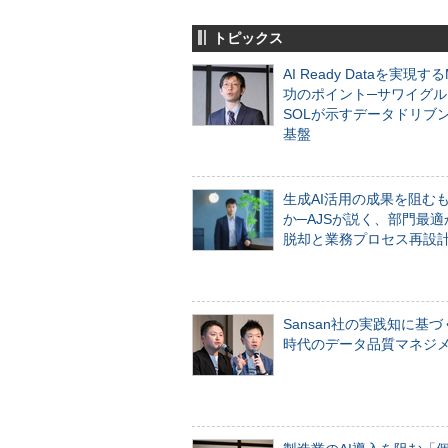
トピックス
AI Ready Dataを実現す
功のポイント─サワイグル
SOLが示すデータドリブ
基盤
生成AI活用の成果を阻む
か─AJSが説く、部門最適
脱却と業務プロセス再設
Sansan社の実践知に基づ
時代のデータ品質マネジ