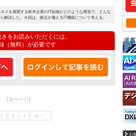
ジネスを展開する欧米企業のIT組織がどのような構造で、どんな
ら解説した。今回は、拠点が備えるIT機能について考える。
続きをお読みいただくには、
録（無料）が必要です
【次ページ】
2
3
4
次へ
お