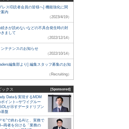
プレスID読者会員の皆様へ] 機能強化に関
ご案内
（2023/4/19）
の続きが読めないなどの不具合発生時の対
つきまして
（2022/12/14）
メンテナンスのお知らせ
（2022/10/14）
 Leaders編集部より] 編集スタッフ募集のお知
（Recruiting）
ピックス
[Sponsored]
eady Dataを実現するMDM
のポイント─サワイグルー
SOLが示すデータドリブン
の基盤
デモ”で終わるAIと、実務で
I─両者を分ける「業務の