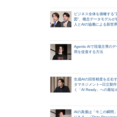
ビジネス全体を俯瞰する“
図”、概念データモデルが
人とAIの協働による新世
Agentic AIで現場主導の
用を促進する方法
生成AIの回答精度を左右
タマネジメント─日立製作
く「AI Ready」への最短
AIの真価は「今この瞬間