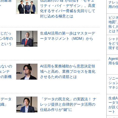
個別最適
信託銀行の“雄”が目指す「セキュ
ナレ
か
リティ・バイ・デザイン」。高度
用の仕
化するサイバー脅威を先回りして
封じ込める極意とは
ビジ
地図
拓く
とは
同じだっ
生成AI活用の第一歩はマスターデ
ン5年の
ータマネジメント（MDM）から
シャ
をどう
」という
現す
Age
用を
れないの
AI活用を業務補助から意思決定領
ジェンテ
域へと高め、業務プロセスを進化
合の新機
させるための道筋とは
ソニ
ショ
マネ
生成
「データ
「データの民主化」の実践法！ ナ
ータ
組織」
レッジ提供と自律的データ活用の
が説く
仕組み作りが“鍵”に
ート