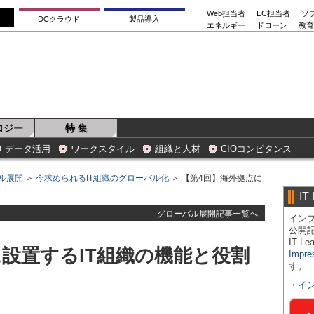
Web担当者
EC担当者
ソ
DCクラウド
製品導入
エネルギー
ドローン
教育
ロジー
特 集
データ活用
ワークスタイル
組織と人材
CIOコンピタンス
ル展開
＞
今求められるIT組織のグローバル化
＞ 【第4回】海外拠点に
IT
グローバル展開記事一覧へ
インプ
公開
IT 
設置するIT組織の機能と役割
Impre
す。
・
イ