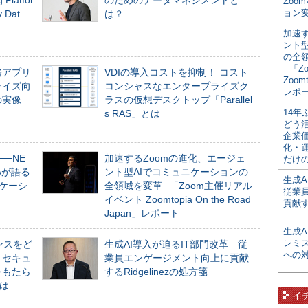
Platfor
のためのデータマネジメントと
Zoo
ョン変
Dat
は？
加速す
ント
の全
─「Z
務アプリ
VDIの導入コストを抑制！ コスト
Zoomt
ライズ向
コンシャスなエンタープライズク
レポ
の実像
ラスの仮想デスクトップ「Parallel
14
s RAS」とは
どう
企業
化・
──NE
加速するZoomの進化、エージェ
だけの
NAが語る
ント型AIでコミュニケーションの
生成A
ニケーシ
全領域を変革─「Zoom主催リアル
従業
イベント Zoomtopia On the Road
貢献す
Japan」レポート
生成
レミ
ンスをど
生成AI導入が迫るIT部門改革―従
への
とセキュ
業員エンゲージメント向上に貢献
をもたら
するRidgelinezの処方箋
とは
イ