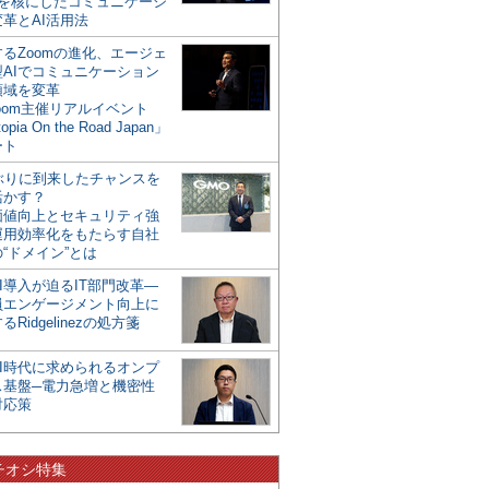
mを核にしたコミュニケーシ
革とAI活用法
るZoomの進化、エージェ
型AIでコミュニケーション
領域を変革
oom主催リアルイベント
opia On the Road Japan」
ート
年ぶりに到来したチャンスを
活かす？
価値向上とセキュリティ強
運用効率化をもたらす自社
“ドメイン”とは
I導入が迫るIT部門改革―
員エンゲージメント向上に
るRidgelinezの処方箋
AI時代に求められるオンプ
ス基盤─電力急増と機密性
対応策
チオシ特集