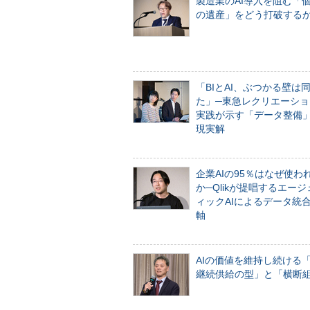
製造業のAI導入を阻む「
の遺産」をどう打破する
「BIとAI、ぶつかる壁は
た」─東急レクリエーショ
実践が示す「データ整備
現実解
企業AIの95％はなぜ使わ
か─Qlikが提唱するエー
ィックAIによるデータ統
軸
AIの価値を維持し続ける
継続供給の型」と「横断