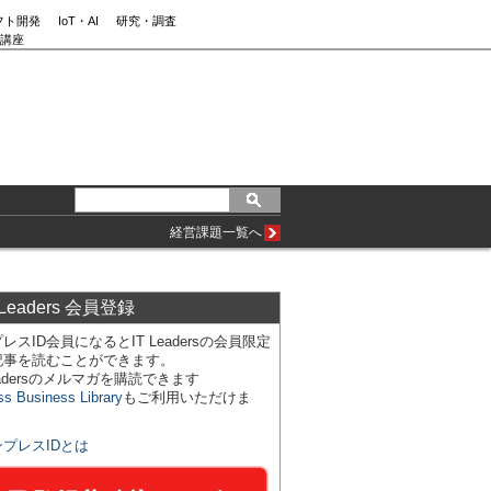
フト開発
IoT・AI
研究・調査
講座
経営課題一覧へ
 Leaders 会員登録
レスID会員になるとIT Leadersの会員限定
記事を読むことができます。
Leadersのメルマガを購読できます
ss Business Library
もご利用いただけま
ンプレスIDとは