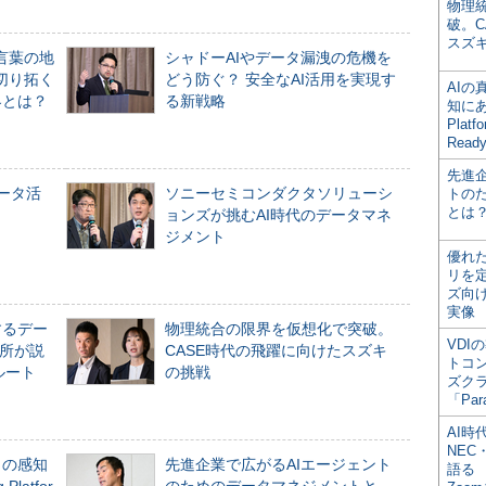
物理
破。C
スズ
言葉の地
シャドーAIやデータ漏洩の危機を
切り拓く
どう防ぐ？ 安全なAI活用を実現す
AI
界とは？
る新戦略
知にある
Plat
Read
先進
データ活
ソニーセミコンダクタソリューシ
トの
とは
ョンズが挑むAI時代のデータマネ
ジメント
優れ
リを
ズ向
実像
するデー
物理統合の限界を仮想化で突破。
VDI
所が説
CASE時代の飛躍に向けたスズキ
トコ
ルート
の挑戦
ズク
「Par
AI時
NEC・
」の感知
先進企業で広がるAIエージェント
語る