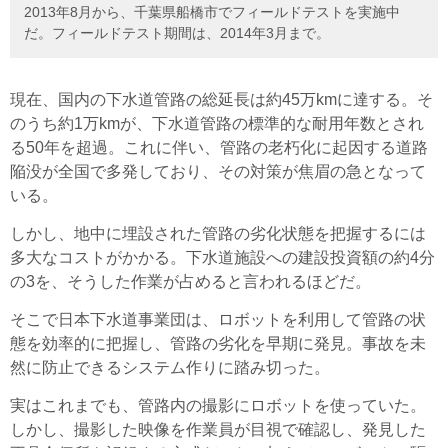
2013年8月から、千葉県船橋市でフィールドテストを実施中
だ。フィールドテスト期間は、2014年3月まで。
現在、国内の下水道管路の総延長は約45万kmに達する。そ
のうち約1万kmが、下水道管路の標準的な耐用年数とされ
る50年を超過。これに伴い、管路の老朽化に起因する道路
陥没が全国で多発しており、その対策が焦眉の急となって
いる。
しかし、地中に埋設された管路の劣化状態を把握するには
多大なコストがかかる。下水道施設への建設投資額の約4分
の3を、そうした作業が占めると言われるほどだ。
そこで日本下水道事業団は、ロボットを利用して管路の状
態を効率的に把握し、管路の劣化を早期に発見。事故を未
然に防止できるシステム作りに踏み切った。
実はこれまでも、管路内の撮影にロボットを使っていた。
しかし、撮影した映像を作業員が目視で確認し、発見した