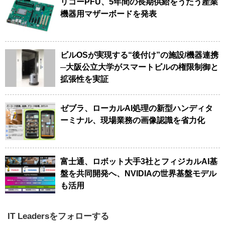
リコーPFU、5年間の長期供給をうたう産業
機器用マザーボードを発表
ビルOSが実現する“後付け”の施設/機器連携
─大阪公立大学がスマートビルの権限制御と
拡張性を実証
ゼブラ、ローカルAI処理の新型ハンディタ
ーミナル、現場業務の画像認識を省力化
富士通、ロボット大手3社とフィジカルAI基
盤を共同開発へ、NVIDIAの世界基盤モデル
も活用
IT Leadersをフォローする