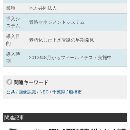
業種
地方共同法人
導入シ
管路マネジメントシステム
ステム
導入目
老朽化した下水管路の早期発見
的
導入時
2013年8月からフィールドテスト実施中
期
関連キーワード
公共
/
画像認識
/
NEC
/
千葉県
/
船橋市
関連記事