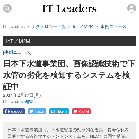
IT Leaders
＞
テクノロジー一覧
＞
IoT／M2M
＞
事例ニュース
IoT／M2M
事例ニュース
日本下水道事業団、画像認識技術で下
水管の劣化を検知するシステムを検
証中
2014年2月17日(月)
IT Leaders編集部
!
Facebook
Twitter
Hatena
Pocket
日本下水道事業団は、下水道管路の効率的な改築・長寿命化を
目的とする管路マネジメントシステムを、NECと共同で構築。