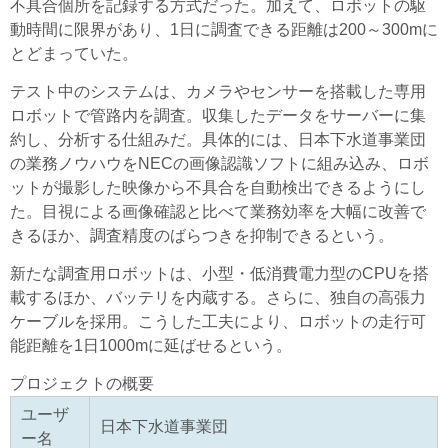
不具合個所を記録する方式だった。加えて、ロボットの駆
動時間に限界があり、1日に調査できる距離は200～300mに
とどまっていた。
テスト中のシステムは、カメラやセンサーを搭載した専用
ロボットで管路内を調査。収集したデータをサーバーに集
約し、分析する仕組みだ。具体的には、日本下水道事業団
の業務ノウハウをNECの画像認識ソフトに組み込み、ロボ
ットが撮影した映像から不具合を自動検出できるようにし
た。目視による画像確認と比べて業務効率を大幅に改善で
きるほか、調査精度のばらつきを抑制できるという。
新たな調査用ロボットは、小型・低消費電力型のCPUを搭
載するほか、バッテリを内蔵する。さらに、独自の高張力
ケーブルを採用。こうした工夫により、ロボットの走行可
能距離を1日1000mに延ばせるという。
プロジェクトの概要
ユーザ
日本下水道事業団
ー名