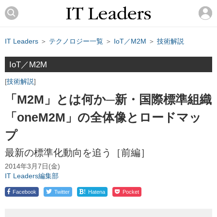
IT Leaders
＞
テクノロジー一覧
＞
IoT／M2M
＞
技術解説
IoT／M2M
技術解説
「M2M」とは何か─新・国際標準組織
「oneM2M」の全体像とロードマッ
プ
最新の標準化動向を追う［前編］
2014年3月7日(金)
IT Leaders編集部
!
Facebook
Twitter
Hatena
Pocket