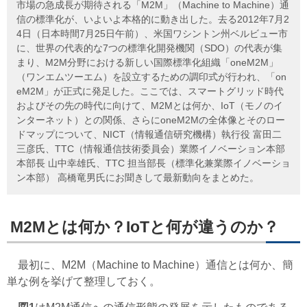
市場の急成長が期待される「M2M」（Machine to Machine）通
信の標準化が、いよいよ本格的に動き出した。去る2012年7月2
4日（日本時間7月25日午前）、米国ワシントン州ベルビュー市
に、世界の代表的な7つの標準化開発機関（SDO）の代表が集
まり、M2M分野における新しい国際標準化組織「oneM2M」
（ワンエムツーエム）を設立するための調印式が行われ、「on
eM2M」が正式に発足した。ここでは、スマートグリッド時代
およびその先の時代に向けて、M2Mとは何か、IoT（モノのイ
ンターネット）との関係、さらにoneM2Mの全体像とそのロー
ドマップについて、NICT（情報通信研究機構）執行役 富田二
三彦氏、TTC（情報通信技術委員会）業際イノベーション本部
本部長 山中幸雄氏、TTC 担当部長（標準化兼業際イノベーショ
ン本部） 高橋竜男氏にお聞きして最新動向をまとめた。
M2Mとは何か？IoTと何が違うのか？
最初に、M2M（Machine to Machine）通信とは何か、簡
単な例を挙げて整理しておく。