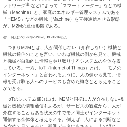
注1
ットワーク
などによって「スマートメーター」などの機
械（Machine）と、家庭のエネルギー管理システムである
「HEMS」などの機械（Machine）を直接通信させる形態
が、M2Mの通信形態である。
注1 例えばZigBeeやZ-Wave、Bluetoothなど。
つまりM2Mとは、人が関係しない（介在しない）機械と
機械の通信のことを言い、いわば機械の側から見て、機械
と機械が自動的に情報をやり取りするシステムの全体を表
している。一方、IoT（Internet of Things）とは、「モノの
インターネット」と言われるように、人の側から見て、情
報を受け取る人へのサービスも含めた概念ととらえること
ができる。
IoTのシステム部分には、M2Mと同様に人が介在しない機
械と機械の情報通信もあるが、サービスの観点から、人が
介在することもある状況の中でモノ同士がインターネット
通信する全体像と考えられる。例えば、人による判断など
を含めて見てみると、観測データはもちろん、人の流れ、