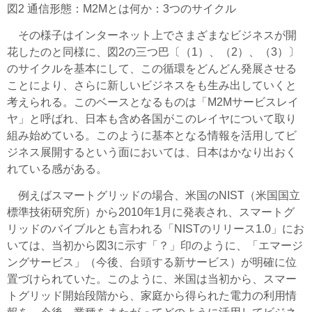
図2 通信形態：M2Mとは何か：3つのサイクル
その様子はインターネット上でさまざまなビジネスが開
花したのと同様に、図2の三つ巴〔（1）、（2）、（3）〕
のサイクルを基本にして、この循環をどんどん発展させる
ことにより、さらに新しいビジネスをも生み出していくと
考えられる。このベースとなるものは「M2Mサービスレイ
ヤ」と呼ばれ、日本も含め各国がこのレイヤについて取り
組み始めている。このように基本となる情報を活用してビ
ジネス展開するという面においては、日本はかなり出おく
れている感がある。
例えばスマートグリッドの場合、米国のNIST（米国国立
標準技術研究所）から2010年1月に発表され、スマートグ
リッドのバイブルとも言われる「NISTのリリース1.0」にお
いては、当初から図3に示す「？」印のように、「エマージ
ングサービス」（今後、台頭する新サービス）が明確に位
置づけられていた。このように、米国は当初から、スマー
トグリッド開始段階から、家庭から得られた電力の利用情