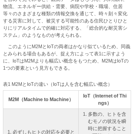
物流、エネルギー供給・需要、病院や学校・職場、住居
等々のさまざまな種類の情報交換を通じて、時々刻々変化
する災害に対して、被災する可能性のある住民ひとりひと
りにリアルタイムで的確に対応する、「総合的な耐災害シ
ステム」のようなものが考えられる。
このようにM2MとIoTの両者はかなり似ているため、同義
とみられる場合もあるが、捉え方によって表1に示すよう
に、IoTはM2Mよりも幅広い概念をもつため、M2MはIoTの
1つの要素という見方もできる。
表1 M2MとIoTの違い（IoTは人を含む幅広い概念）
IoT（Internet of Thi
M2M（Machine to Machine）
ngs）
多数の、ヒトを含
むモノの状況を瞬
時に把握すること
必ずしもヒトの対応を必要と