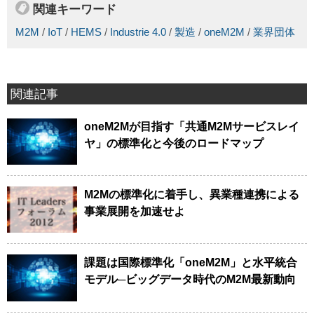
関連キーワード
M2M
/
IoT
/
HEMS
/
Industrie 4.0
/
製造
/
oneM2M
/
業界団体
関連記事
oneM2Mが目指す「共通M2Mサービスレイ
ヤ」の標準化と今後のロードマップ
M2Mの標準化に着手し、異業種連携による
事業展開を加速せよ
課題は国際標準化「oneM2M」と水平統合
モデル─ビッグデータ時代のM2M最新動向