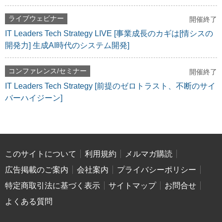
ライブウェビナー
開催終了
IT Leaders Tech Strategy LIVE [事業成長のカギは[情シスの
開発力] 生成AI時代のシステム開発]
コンファレンス/セミナー
開催終了
IT Leaders Tech Strategy [前提のゼロトラスト、不断のサイ
バーハイジーン]
このサイトについて
利用規約
メルマガ購読
広告掲載のご案内
会社案内
プライバシーポリシー
特定商取引法に基づく表示
サイトマップ
お問合せ
よくある質問