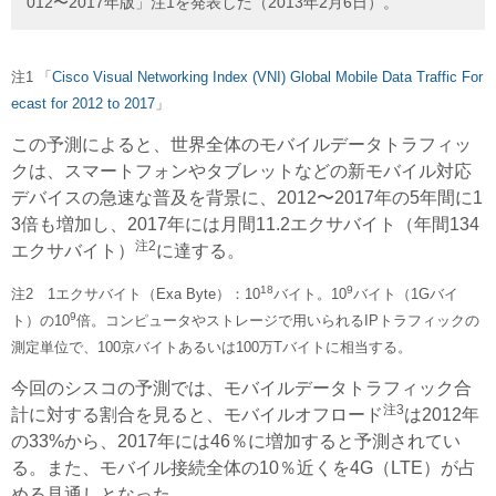
012〜2017年版」注1を発表した（2013年2月6日）。
注1 「
Cisco Visual Networking Index (VNI) Global Mobile Data Traffic For
ecast for 2012 to 2017
」
この予測によると、世界全体のモバイルデータトラフィッ
クは、スマートフォンやタブレットなどの新モバイル対応
デバイスの急速な普及を背景に、2012〜2017年の5年間に1
3倍も増加し、2017年には月間11.2エクサバイト（年間134
注2
エクサバイト）
に達する。
18
9
注2 1エクサバイト（Exa Byte）：10
バイト。10
バイト（1Gバイ
9
ト）の10
倍。コンピュータやストレージで用いられるIPトラフィックの
測定単位で、100京バイトあるいは100万Tバイトに相当する。
今回のシスコの予測では、モバイルデータトラフィック合
注3
計に対する割合を見ると、モバイルオフロード
は2012年
の33%から、2017年には46％に増加すると予測されてい
る。また、モバイル接続全体の10％近くを4G（LTE）が占
める見通しとなった。