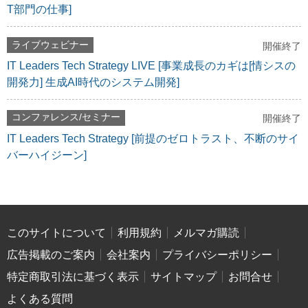
T部門の仕事]
ライブウェビナー
開催終了
IT Leaders Tech Strategy LIVE [事業成長のカギは[情シスの
開発力] 生成AI時代のシステム開発]
コンファレンス/セミナー
開催終了
IT Leaders Tech Strategy [前提のゼロトラスト、不断のサイ
バーハイジーン]
このサイトについて
利用規約
メルマガ購読
広告掲載のご案内
会社案内
プライバシーポリシー
特定商取引法に基づく表示
サイトマップ
お問合せ
よくある質問