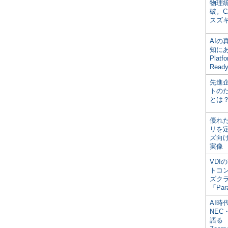
物理
破。C
スズ
AI
知にある
Plat
Read
先進
トの
とは
優れ
リを
ズ向
実像
VDI
トコ
ズク
「Par
AI時
NEC・
語る