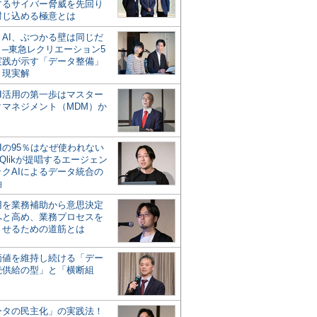
するサイバー脅威を先回り
封じ込める極意とは
とAI、ぶつかる壁は同じだ
」─東急レクリエーション5
実践が示す「データ整備」
う現実解
AI活用の第一歩はマスター
タマネジメント（MDM）か
Iの95％はなぜ使われない
Qlikが提唱するエージェン
ックAIによるデータ統合の
軸
活用を業務補助から意思決定
へと高め、業務プロセスを
させるための道筋とは
の価値を維持し続ける「デー
続供給の型」と「横断組
ータの民主化」の実践法！