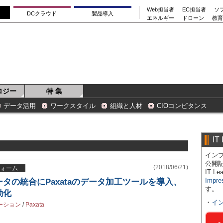
Web担当者
EC担当者
ソ
DCクラウド
製品導入
エネルギー
ドローン
教育
ロジー
特 集
データ活用
ワークスタイル
組織と人材
CIOコンピタンス
IT
インプ
公開
(2018/06/21)
ォーム
IT 
Impre
タの統合にPaxataのデータ加工ツールを導入、
す。
動化
・
イ
ーション
/
Paxata