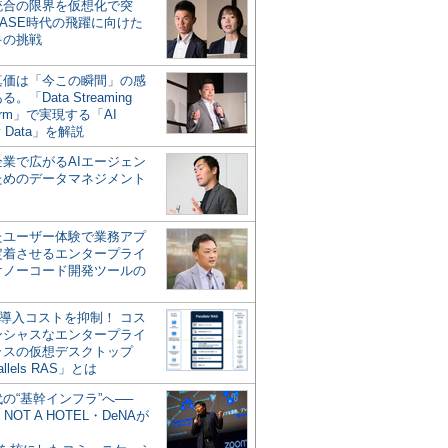
統合の限界を仮想化で突
ASE時代の飛躍に向けた
キの挑戦
の真価は「今この瞬間」の感
。「Data Streaming
form」で実現する「AI
y Data」を解説
企業で広がるAIエージェン
ためのデータマネジメント
？
たユーザー体験で業務アプ
定着させるエンタープライ
けノーコード開発ツールの
の導入コストを抑制！ コス
ンシャスなエンタープライ
ラスの仮想デスクトップ
allels RAS」とは
代の“基幹インフラ”へ──
NOT A HOTEL・DeNAが