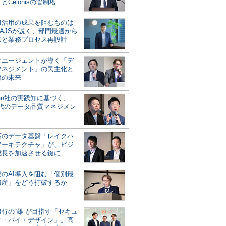
とCelonisの管制塔
AI活用の成果を阻むものは
AJSが説く、部門最適から
却と業務プロセス再設計
タエージェントが導く「デ
マネジメント」の民主化と
用の未来
san社の実践知に基づく、
時代のデータ品質マネジメン
対応のデータ基盤「レイクハ
アーキテクチャ」が、ビジ
成長を加速させる鍵に
業のAI導入を阻む「個別最
遺産」をどう打破するか
行の“雄”が目指す「セキュ
ィ・バイ・デザイン」。高