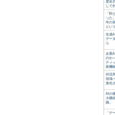
度化
して
「BI
った
年の
とい
生成
デー
ら
企業A
のか─
ティ
新機
AI
領域
進化
AI
タ継
織」
「デ