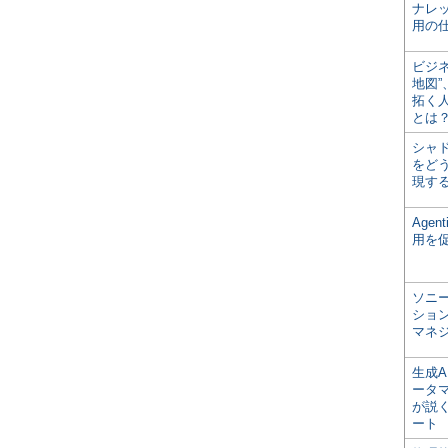
ナレ
用の仕
ビジ
地図
拓く
とは
シャ
をどう
現す
Age
用を
ソニ
ショ
マネ
生成
ータ
が説く
ート