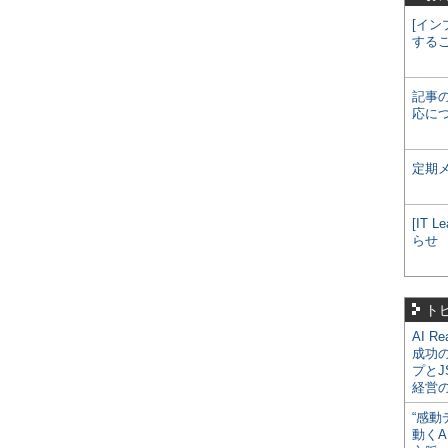
[イン
する
記事
応に
定期
[IT
らせ
ト
AI R
成功
プとJ
経営
“感動
動くA