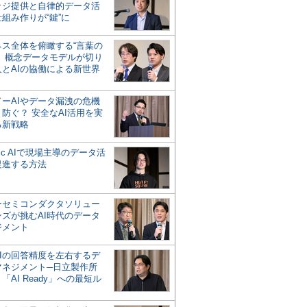
ッジ提供と自律的データ活
組み作りが“鍵”に
ネス全体を俯瞰する“言葉の
”、概念データモデルが切り
人とAIの協働による新世界
？
ドーAIやデータ漏洩の危機
防ぐ？ 安全なAI活用を実
る新戦略
ntic AIで現場主導のデータ活
促進する方法
ーセミコンダクタソリュー
ンズが挑むAI時代のデータ
ジメント
AIの回答精度を左右するデ
マネジメント─日立製作所
「AI Ready」への最短ル