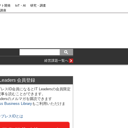
フト開発
IoT・AI
研究・調査
講座
経営課題一覧へ
 Leaders 会員登録
レスID会員になるとIT Leadersの会員限定
記事を読むことができます。
Leadersのメルマガを購読できます
ss Business Library
もご利用いただけま
ンプレスIDとは