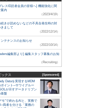
プレスID読者会員の皆様へ] 機能強化に関
ご案内
（2023/4/19）
の続きが読めないなどの不具合発生時の対
つきまして
（2022/12/14）
メンテナンスのお知らせ
（2022/10/14）
 Leaders編集部より] 編集スタッフ募集のお知
（Recruiting）
ピックス
[Sponsored]
eady Dataを実現するMDM
のポイント─サワイグルー
SOLが示すデータドリブン
の基盤
デモ”で終わるAIと、実務で
I─両者を分ける「業務の