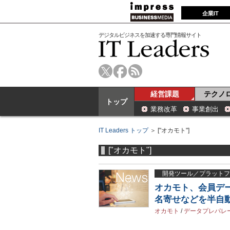
企業IT
デジタルビジネスを加速する専門情報サイト
経営課題
テクノ
トップ
業務改革
事業創出
IT Leaders トップ
＞ ["オカモト"]
["オカモト"]
開発ツール／プラットフ
オカモト、会員デー
名寄せなどを半自
オカモト
/
データプレパレ