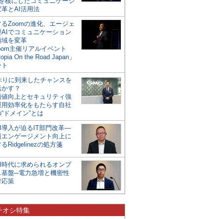
mを核にしたコミュニケーシ
革とAI活用法
るZoomの進化、エージェ
型AIでコミュニケーション
領域を変革
oom主催リアルイベント
opia On the Road Japan」
ート
年ぶりに到来したチャンスを
活かす？
価値向上とセキュリティ強
運用効率化をもたらす自社
“ドメイン”とは
I導入が迫るIT部門改革―
員エンゲージメント向上に
るRidgelinezの処方箋
AI時代に求められるオンプ
ス基盤─電力急増と機密性
対応策
チオシ特集