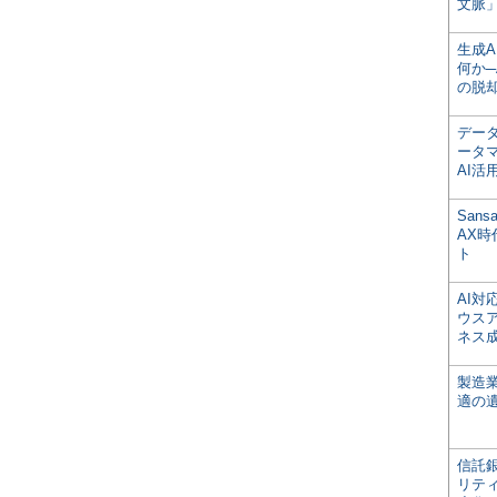
文脈」
生成
何か─
の脱
デー
ータ
AI活
San
AX
ト
AI
ウス
ネス
製造
適の
信託銀
リテ