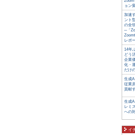
Zoo
ョン変
加速す
ント
の全
─「Z
Zoomt
レポ
14
どう
企業
化・
だけの
生成A
従業
貢献す
生成
レミ
への
イ