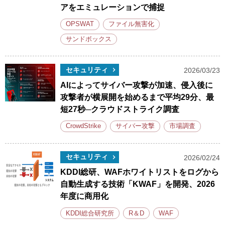
アをエミュレーションで捕捉
OPSWAT
ファイル無害化
サンドボックス
セキュリティ
2026/03/23
AIによってサイバー攻撃が加速、侵入後に
攻撃者が横展開を始めるまで平均29分、最
短27秒─クラウドストライク調査
CrowdStrike
サイバー攻撃
市場調査
セキュリティ
2026/02/24
KDDI総研、WAFホワイトリストをログから
自動生成する技術「KWAF」を開発、2026
年度に商用化
KDDI総合研究所
R＆D
WAF