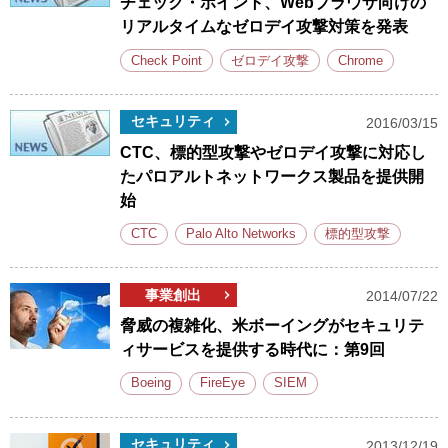
チェック・ポイント、Webブラウザ向けの
リアルタイムなゼロデイ攻撃対策を発表
Check Point
ゼロデイ攻撃
Chrome
セキュリティ
2016/03/15
CTC、標的型攻撃やゼロデイ攻撃に対応し
たパロアルトネットワークス製品を提供開
始
CTC
Palo Alto Networks
標的型攻撃
事業創出
2014/07/22
脅威の複雑化、米ボーイングがセキュリテ
ィサービスを提供する時代に：第9回
Boeing
FireEye
SIEM
セキュリティ
2013/12/19