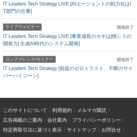
IT Leaders Tech Strategy LIVE [AIエージェントの戦力化はI
T部門の仕事]
ライブウェビナー
開催終了
IT Leaders Tech Strategy LIVE [事業成長のカギは[情シスの
開発力] 生成AI時代のシステム開発]
コンファレンス/セミナー
開催終了
IT Leaders Tech Strategy [前提のゼロトラスト、不断のサイ
バーハイジーン]
このサイトについて
利用規約
メルマガ購読
広告掲載のご案内
会社案内
プライバシーポリシー
特定商取引法に基づく表示
サイトマップ
お問合せ