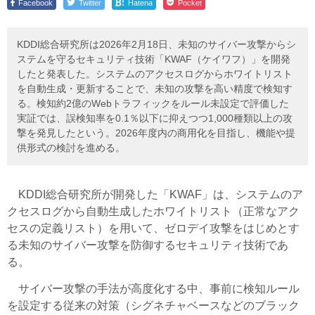
!
Facebook
Twitter
Hatena
Pocket
KDDI総合研究所は2026年2月18日、未知のサイバー攻撃からシ
ステムを守るセキュリティ技術「KWAF（ケイワフ）」を開発
したと発表した。システムのアクセスログからホワイトリスト
を自動生成・更新することで、未知の攻撃を高い精度で検知す
る。検知約2億のWebトラフィックをルール未設定で評価した
実証では、誤検知率を0.1％以下に抑えつつ1,000種類以上の攻
撃を発見したという。2026年度内の商用化を目指し、機能や提
供形式の検討を進める。
KDDI総合研究所が開発した「KWAF」は、システムのア
クセスログから自動生成したホワイトリスト（正常なアク
セスの定義リスト）を用いて、ゼロデイ攻撃をはじめとす
る未知のサイバー攻撃を防御するセキュリティ技術であ
る。
サイバー攻撃の手法が高度化する中、事前に検知ルール
を設定する従来の対策（シグネチャベースなどのブラック