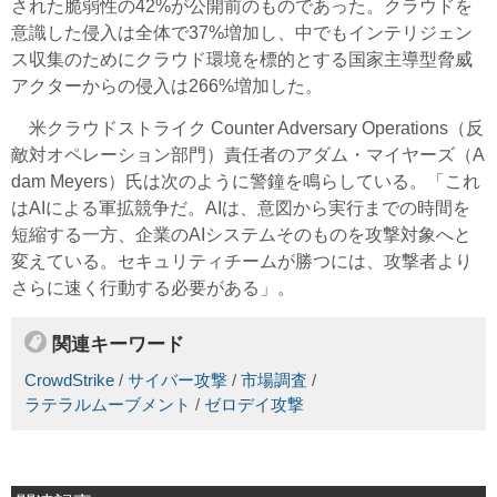
された脆弱性の42%が公開前のものであった。クラウドを
意識した侵入は全体で37%増加し、中でもインテリジェン
ス収集のためにクラウド環境を標的とする国家主導型脅威
アクターからの侵入は266%増加した。
米クラウドストライク Counter Adversary Operations（反
敵対オペレーション部門）責任者のアダム・マイヤーズ（A
dam Meyers）氏は次のように警鐘を鳴らしている。「これ
はAIによる軍拡競争だ。AIは、意図から実行までの時間を
短縮する一方、企業のAIシステムそのものを攻撃対象へと
変えている。セキュリティチームが勝つには、攻撃者より
さらに速く行動する必要がある」。
関連キーワード
CrowdStrike
/
サイバー攻撃
/
市場調査
/
ラテラルムーブメント
/
ゼロデイ攻撃