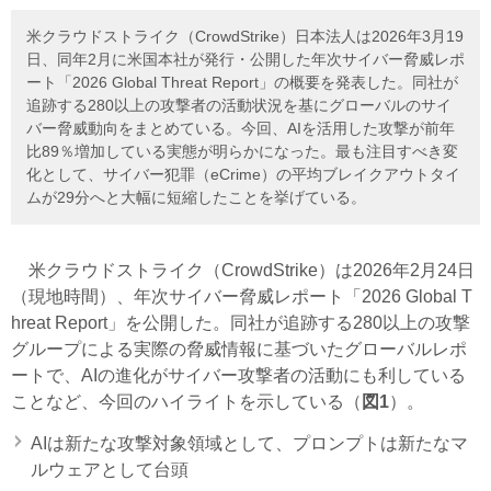
米クラウドストライク（CrowdStrike）日本法人は2026年3月19
日、同年2月に米国本社が発行・公開した年次サイバー脅威レポ
ート「2026 Global Threat Report」の概要を発表した。同社が
追跡する280以上の攻撃者の活動状況を基にグローバルのサイ
バー脅威動向をまとめている。今回、AIを活用した攻撃が前年
比89％増加している実態が明らかになった。最も注目すべき変
化として、サイバー犯罪（eCrime）の平均ブレイクアウトタイ
ムが29分へと大幅に短縮したことを挙げている。
米クラウドストライク（CrowdStrike）は2026年2月24日
（現地時間）、年次サイバー脅威レポート「2026 Global T
hreat Report」を公開した。同社が追跡する280以上の攻撃
グループによる実際の脅威情報に基づいたグローバルレポ
ートで、AIの進化がサイバー攻撃者の活動にも利している
ことなど、今回のハイライトを示している（
図1
）。
AIは新たな攻撃対象領域として、プロンプトは新たなマ
ルウェアとして台頭