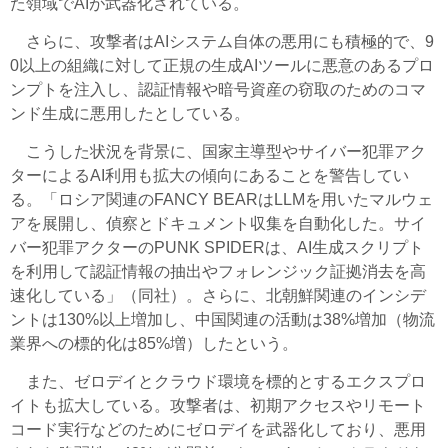
た領域でAIが武器化されている。
さらに、攻撃者はAIシステム自体の悪用にも積極的で、9
0以上の組織に対して正規の生成AIツールに悪意のあるプロ
ンプトを注入し、認証情報や暗号資産の窃取のためのコマ
ンド生成に悪用したとしている。
こうした状況を背景に、国家主導型やサイバー犯罪アク
ターによるAI利用も拡大の傾向にあることを警告してい
る。「ロシア関連のFANCY BEARはLLMを用いたマルウェ
アを展開し、偵察とドキュメント収集を自動化した。サイ
バー犯罪アクターのPUNK SPIDERは、AI生成スクリプト
を利用して認証情報の抽出やフォレンジック証拠消去を高
速化している」（同社）。さらに、北朝鮮関連のインシデ
ントは130%以上増加し、中国関連の活動は38%増加（物流
業界への標的化は85%増）したという。
また、ゼロデイとクラウド環境を標的とするエクスプロ
イトも拡大している。攻撃者は、初期アクセスやリモート
コード実行などのためにゼロデイを武器化しており、悪用