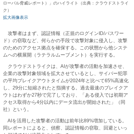
ローバル脅威レポート）」のハイライト（出典：クラウドストライ
ク）
拡大画像表示
攻撃者はまず、認証情報（正規のログインID/パスワー
ド）の窃取など、何らかの手段で攻撃対象に侵入し、攻撃
のためのアクセス拠点を確保する。この状態から他システ
ムへの横展開（ラテラルムーブメント）を実行する。
クラウドストライクは、AIが攻撃者の活動を加速させ、
企業の攻撃対象領域を拡大させているとし、サイバー犯罪
の平均ブレイクアウトタイムが2024年と比べて65%高速化
し、29分に短縮されたと指摘する。過去最速のブレイクア
ウトはわずか27秒で完了しており、「ある侵入では初期ア
クセス取得から4分以内にデータ流出が開始された」（同
社）という。
AIを活用した攻撃者の活動は前年比89%増加している。
同レポートによると、偵察、認証情報の窃取、回避といっ