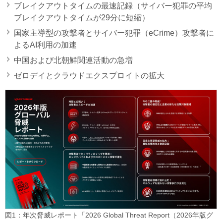
ブレイクアウトタイムの最速記録（サイバー犯罪の平均
ブレイクアウトタイムが29分に短縮）
国家主導型の攻撃者とサイバー犯罪（eCrime）攻撃者に
よるAI利用の加速
中国および北朝鮮関連活動の急増
ゼロデイとクラウドエクスプロイトの拡大
図1：年次脅威レポート「2026 Global Threat Report（2026年版グ