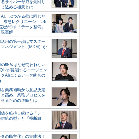
するサイバー脅威を先回り
封じ込める極意とは
とAI、ぶつかる壁は同じだ
」─東急レクリエーション5
実践が示す「データ整備」
う現実解
AI活用の第一歩はマスター
タマネジメント（MDM）か
Iの95％はなぜ使われない
Qlikが提唱するエージェン
ックAIによるデータ統合の
軸
活用を業務補助から意思決定
へと高め、業務プロセスを
させるための道筋とは
の価値を維持し続ける「デー
続供給の型」と「横断組
ータの民主化」の実践法！