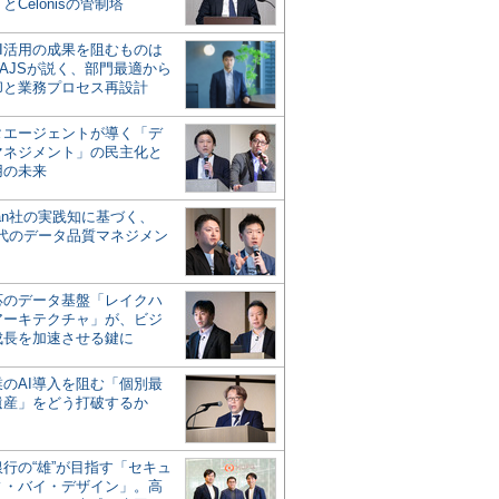
とCelonisの管制塔
AI活用の成果を阻むものは
AJSが説く、部門最適から
却と業務プロセス再設計
タエージェントが導く「デ
マネジメント」の民主化と
用の未来
san社の実践知に基づく、
時代のデータ品質マネジメン
対応のデータ基盤「レイクハ
アーキテクチャ」が、ビジ
成長を加速させる鍵に
業のAI導入を阻む「個別最
遺産」をどう打破するか
行の“雄”が目指す「セキュ
ィ・バイ・デザイン」。高