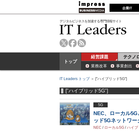
企業IT
デジタルビジネスを加速する専門情報サイト
経営課題
テクノ
トップ
業務改革
事業創出
IT Leaders トップ
＞ ["ハイブリッド5G"]
["ハイブリッド5G"]
5G
NEC、ローカル5
ッド5Gネットワー
NEC
/
ローカル5G
/
ハイブ