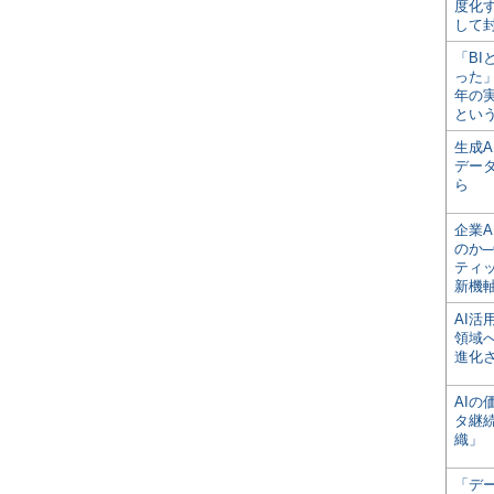
度化
して
「BI
った
年の
とい
生成
デー
ら
企業A
のか─
ティ
新機
AI
領域
進化
AI
タ継
織」
「デ