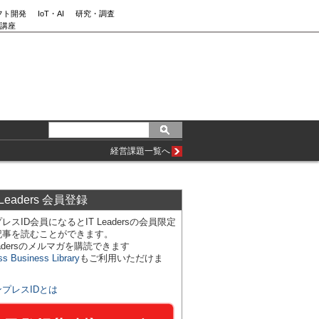
フト開発
IoT・AI
研究・調査
講座
経営課題一覧へ
 Leaders 会員登録
レスID会員になるとIT Leadersの会員限定
記事を読むことができます。
Leadersのメルマガを購読できます
ss Business Library
もご利用いただけま
ンプレスIDとは