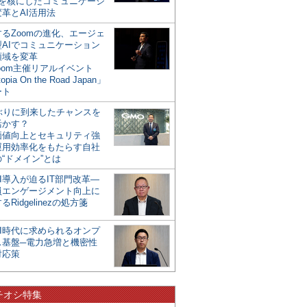
mを核にしたコミュニケーシ
革とAI活用法
るZoomの進化、エージェ
型AIでコミュニケーション
領域を変革
oom主催リアルイベント
opia On the Road Japan」
ート
年ぶりに到来したチャンスを
活かす？
価値向上とセキュリティ強
運用効率化をもたらす自社
“ドメイン”とは
I導入が迫るIT部門改革―
員エンゲージメント向上に
るRidgelinezの処方箋
AI時代に求められるオンプ
ス基盤─電力急増と機密性
対応策
チオシ特集