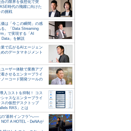
統合の限界を仮想化で突
ASE時代の飛躍に向けた
キの挑戦
の真価は「今この瞬間」の感
。「Data Streaming
form」で実現する「AI
y Data」を解説
企業で広がるAIエージェン
ためのデータマネジメント
？
たユーザー体験で業務アプ
定着させるエンタープライ
けノーコード開発ツールの
の導入コストを抑制！ コス
ンシャスなエンタープライ
ラスの仮想デスクトップ
allels RAS」とは
代の“基幹インフラ”へ──
NOT A HOTEL・DeNAが