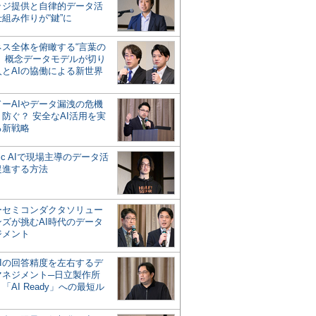
ッジ提供と自律的データ活
組み作りが“鍵”に
ネス全体を俯瞰する“言葉の
”、概念データモデルが切り
人とAIの協働による新世界
？
ドーAIやデータ漏洩の危機
防ぐ？ 安全なAI活用を実
る新戦略
ntic AIで現場主導のデータ活
促進する方法
ーセミコンダクタソリュー
ンズが挑むAI時代のデータ
ジメント
AIの回答精度を左右するデ
マネジメント─日立製作所
「AI Ready」への最短ル