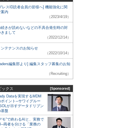
プレスID読者会員の皆様へ] 機能強化に関
ご案内
（2023/4/19）
の続きが読めないなどの不具合発生時の対
つきまして
（2022/12/14）
メンテナンスのお知らせ
（2022/10/14）
 Leaders編集部より] 編集スタッフ募集のお知
（Recruiting）
ピックス
[Sponsored]
eady Dataを実現するMDM
のポイント─サワイグルー
SOLが示すデータドリブン
の基盤
デモ”で終わるAIと、実務で
I─両者を分ける「業務の