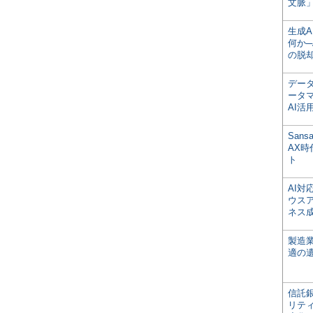
文脈」
生成
何か─
の脱
デー
ータ
AI活
San
AX
ト
AI
ウス
ネス
製造
適の
信託銀
リテ