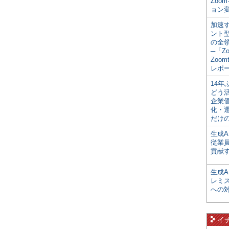
Zoo
ョン変
加速す
ント
の全
─「Z
Zoomt
レポ
14
どう
企業
化・
だけの
生成A
従業
貢献す
生成
レミ
への
イ