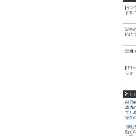
[イン
する
記事
応に
定期
[IT
らせ
ト
AI R
成功
プとJ
経営
“感動
動くA