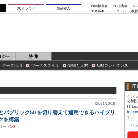
Web担当者
EC担当者
ソ
DCクラウド
製品導入
エネルギー
ドローン
教育
ロジー
特 集
データ活用
ワークスタイル
組織と人材
CIOコンピタンス
IT
インプ
公開
(2021/10/18)
IT 
Impre
Gとパブリック5Gを切り替えて運用できるハイブリ
す。
クを構築
・
イ
リッド5G