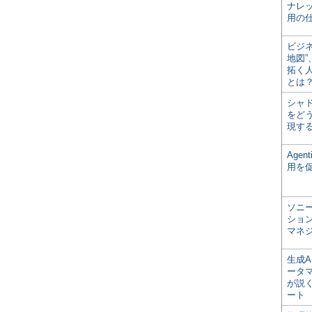
ナレ
用の仕
ビジ
地図
拓く
とは
シャ
をどう
現す
Age
用を
ソニ
ショ
マネ
生成
ータ
が説く
ート