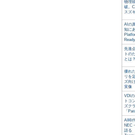
物理
破。C
スズ
AI
知にある
Plat
Read
先進
トの
とは
優れ
リを
ズ向
実像
VDI
トコ
ズク
「Par
AI時
NEC・
語る