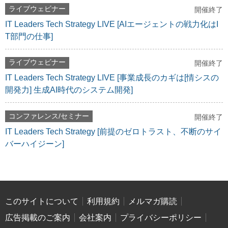
ライブウェビナー
開催終了
IT Leaders Tech Strategy LIVE [AIエージェントの戦力化はI
T部門の仕事]
ライブウェビナー
開催終了
IT Leaders Tech Strategy LIVE [事業成長のカギは[情シスの
開発力] 生成AI時代のシステム開発]
コンファレンス/セミナー
開催終了
IT Leaders Tech Strategy [前提のゼロトラスト、不断のサイ
バーハイジーン]
このサイトについて
利用規約
メルマガ購読
広告掲載のご案内
会社案内
プライバシーポリシー