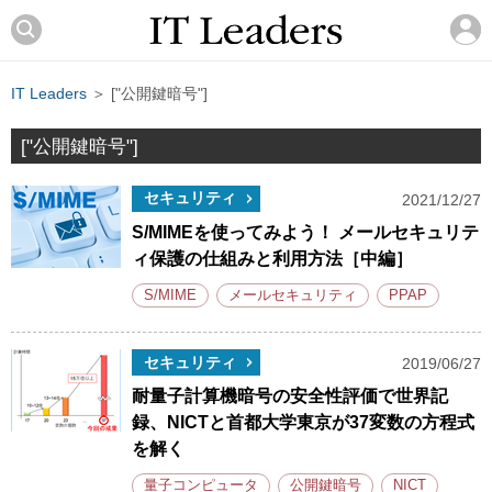
IT Leaders
＞ ["公開鍵暗号"]
["公開鍵暗号"]
セキュリティ
2021/12/27
S/MIMEを使ってみよう！ メールセキュリテ
ィ保護の仕組みと利用方法［中編］
S/MIME
メールセキュリティ
PPAP
セキュリティ
2019/06/27
耐量子計算機暗号の安全性評価で世界記
録、NICTと首都大学東京が37変数の方程式
を解く
量子コンピュータ
公開鍵暗号
NICT