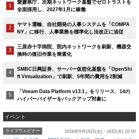
愛媛県庁、次期ネットワーク基盤でゼロトラストを
全面採用し、2027年1月に稼働
ヤマト運輸、自社開発の人事システムを「COMPA
NY」に移行、人事業務を標準化し法改正に追従
三原赤十字病院、院内ネットワークを刷新、機器交
換時の復旧作業を簡素化
SMBC日興証券、サーバー仮想化基盤を「OpenShi
ft Virtualization」で刷新、5年間の費用を2割減
「Veeam Data Platform v13.1」をリリース、14の
ハイパーバイザーをバックアップ対象に
イベント
ライブウェビナー
2026年9月15日(火)・16日(水) 10:00