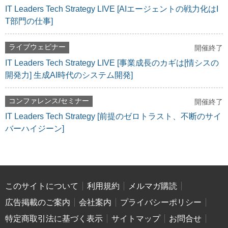
IT Leaders Tech Strategy LIVE [AIエージェントの戦力化はI
T部門の仕事]
ライブウェビナー
開催終了
IT Leaders Tech Strategy LIVE [事業成長のカギは[情シスの
開発力] 生成AI時代のシステム開発]
コンファレンス/セミナー
開催終了
IT Leaders Tech Strategy [前提のゼロトラスト、不断のサイ
バーハイジーン]
このサイトについて
利用規約
メルマガ購読
広告掲載のご案内
会社案内
プライバシーポリシー
特定商取引法に基づく表示
サイトマップ
お問合せ