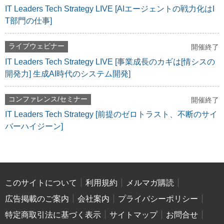
IT Leaders Tech Strategy LIVE [AIエージェントの戦力化はI
T部門の仕事]
ライブウェビナー
開催終了
IT Leaders Tech Strategy LIVE [事業成長のカギは[情シスの
開発力] 生成AI時代のシステム開発]
コンファレンス/セミナー
開催終了
IT Leaders Tech Strategy [前提のゼロトラスト、不断のサイ
バーハイジーン]
このサイトについて
利用規約
メルマガ購読
広告掲載のご案内
会社案内
プライバシーポリシー
特定商取引法に基づく表示
サイトマップ
お問合せ