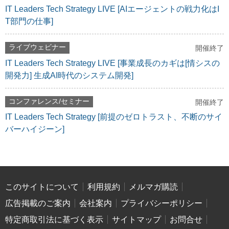
IT Leaders Tech Strategy LIVE [AIエージェントの戦力化はI
T部門の仕事]
ライブウェビナー
開催終了
IT Leaders Tech Strategy LIVE [事業成長のカギは[情シスの
開発力] 生成AI時代のシステム開発]
コンファレンス/セミナー
開催終了
IT Leaders Tech Strategy [前提のゼロトラスト、不断のサイ
バーハイジーン]
このサイトについて
利用規約
メルマガ購読
広告掲載のご案内
会社案内
プライバシーポリシー
特定商取引法に基づく表示
サイトマップ
お問合せ