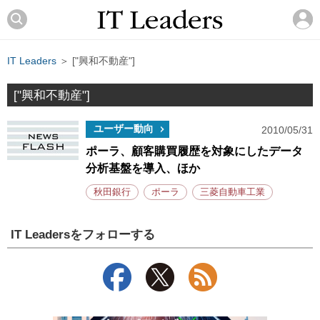
IT Leaders
＞ ["興和不動産"]
["興和不動産"]
ユーザー動向
2010/05/31
ポーラ、顧客購買履歴を対象にしたデータ
分析基盤を導入、ほか
秋田銀行
ポーラ
三菱自動車工業
IT Leadersをフォローする