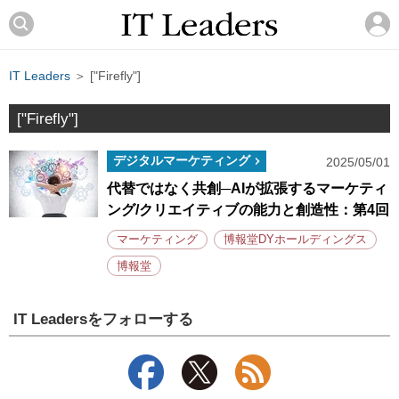
IT Leaders
＞ ["Firefly"]
["Firefly"]
デジタルマーケティング
2025/05/01
代替ではなく共創─AIが拡張するマーケティ
ング/クリエイティブの能力と創造性：第4回
マーケティング
博報堂DYホールディングス
博報堂
IT Leadersをフォローする