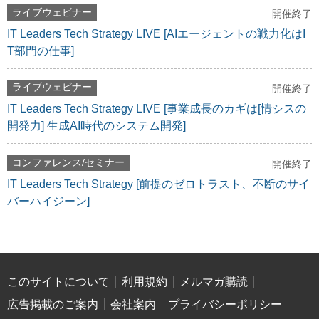
ライブウェビナー
開催終了
IT Leaders Tech Strategy LIVE [AIエージェントの戦力化はI
T部門の仕事]
ライブウェビナー
開催終了
IT Leaders Tech Strategy LIVE [事業成長のカギは[情シスの
開発力] 生成AI時代のシステム開発]
コンファレンス/セミナー
開催終了
IT Leaders Tech Strategy [前提のゼロトラスト、不断のサイ
バーハイジーン]
このサイトについて
利用規約
メルマガ購読
広告掲載のご案内
会社案内
プライバシーポリシー