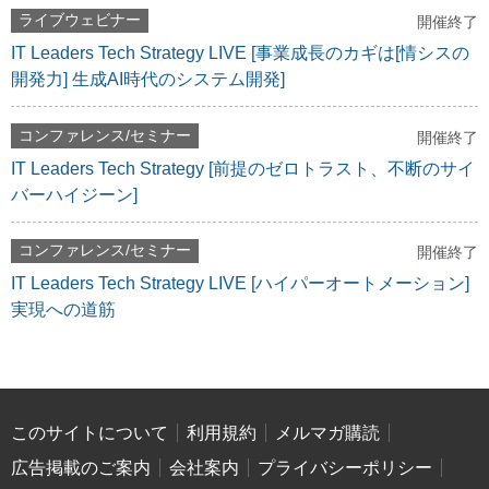
ライブウェビナー
開催終了
IT Leaders Tech Strategy LIVE [事業成長のカギは[情シスの
開発力] 生成AI時代のシステム開発]
コンファレンス/セミナー
開催終了
IT Leaders Tech Strategy [前提のゼロトラスト、不断のサイ
バーハイジーン]
コンファレンス/セミナー
開催終了
IT Leaders Tech Strategy LIVE [ハイパーオートメーション]
実現への道筋
このサイトについて
利用規約
メルマガ購読
広告掲載のご案内
会社案内
プライバシーポリシー