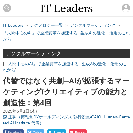
IT Leaders
＞
テクノロジー一覧
＞
デジタルマーケティング
＞
「人間中心のAI」で企業変革を加速する─生成AIの進化・活用のこれ
から
デジタルマーケティング
「人間中心のAI」で企業変革を加速する─生成AIの進化・活用のこ
れから
代替ではなく共創─AIが拡張するマー
ケティング/クリエイティブの能力と
創造性：第4回
2025年5月1日(木)
森 正弥（博報堂DYホールディングス 執行役員/CAIO, Human-Cente
red AI Institute 代表）
!
Facebook
Twitter
Hatena
Pocket