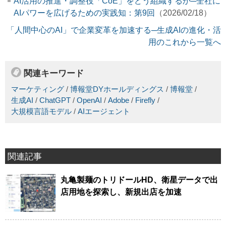
AI活用の推進・調整役「CoE」をどう組織するか─全社に
AIパワーを広げるための実践知：第9回
（2026/02/18）
「人間中心のAI」で企業変革を加速する─生成AIの進化・活
用のこれから一覧へ
関連キーワード
マーケティング
/
博報堂DYホールディングス
/
博報堂
/
生成AI
/
ChatGPT
/
OpenAI
/
Adobe
/
Firefly
/
大規模言語モデル
/
AIエージェント
関連記事
丸亀製麺のトリドールHD、衛星データで出
店用地を探索し、新規出店を加速