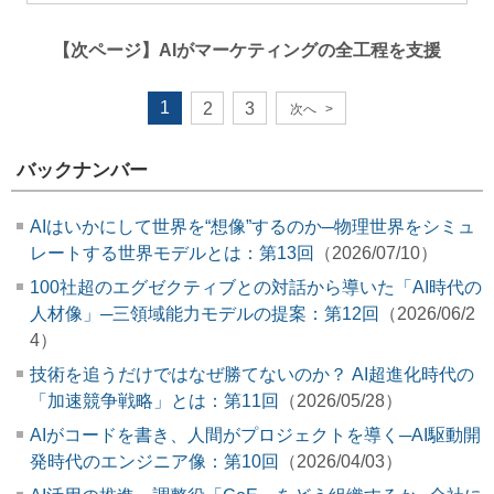
【次ページ】
AIがマーケティングの全工程を支援
1
2
3
次へ
>
バックナンバー
AIはいかにして世界を“想像”するのか─物理世界をシミュ
レートする世界モデルとは：第13回
（2026/07/10）
100社超のエグゼクティブとの対話から導いた「AI時代の
人材像」─三領域能力モデルの提案：第12回
（2026/06/2
4）
技術を追うだけではなぜ勝てないのか？ AI超進化時代の
「加速競争戦略」とは：第11回
（2026/05/28）
AIがコードを書き、人間がプロジェクトを導く─AI駆動開
発時代のエンジニア像：第10回
（2026/04/03）