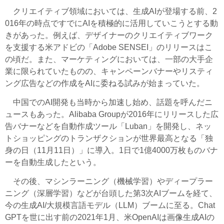
クリエイティブ領域においては、生成AIが登場する前、2
016年の時点ですでにAIを積極的に活用していこうとする動
きがあった。例えば、デザイナーのクリエイティブワーク
を支援する米アドビの「Adobe SENSEI」のリリースはこ
の頃だ。また、マーケティングにおいては、一部の大手企
業に限られていたものの、キャンペーンバナーやリスティ
ング広告などの作成をAIに委ねる試みが始まっていた。
中国でのAI開発も当時から加速し始め、話題を呼んだニ
ュースもあった。Alibaba Groupが2016年にリリースした広
告バナーなどを自動作成ツール「Luban」を開発し、ネッ
トショッピングのトランザクションが世界最高となる「独
身の日（11月11日）」に導入。1日で1億4000万枚ものバナ
ーを自動生成したという。
その後、マシンラーニング（機械学習）やディープラー
ニング（深層学習）などが台頭した第3次AIブームを経て、
今の生成AI/大規模言語モデル（LLM）ブームに至る。Chat
GPTを世に出す前の2021年1月、米OpenAIは画像生成AIの