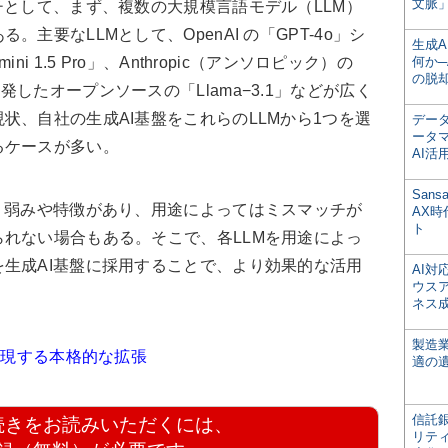
文脈」
として、まず、複数の大規模言語モデル（LLM）
主要なLLMとして、OpenAI の「GPT-4o」シ
生成
 1.5 Pro」、Anthropic（アンソロピック）の
何か─
の脱
etaが開発したオープンソースの「Llama−3.1」などが広く
状、自社の生成AI基盤をこれらのLLMから1つを選
デー
ータ
るケースが多い。
AI活
San
・弱みや特徴があり、用途によってはミスマッチが
AX
ト
れない場合もある。そこで、各LLMを用途によっ
生成AI基盤に採用することで、より効果的な活用
AI
ウス
ネス
製造
実現する本格的な拡張
適の
信託銀
続きをお読みいただくには、
リテ