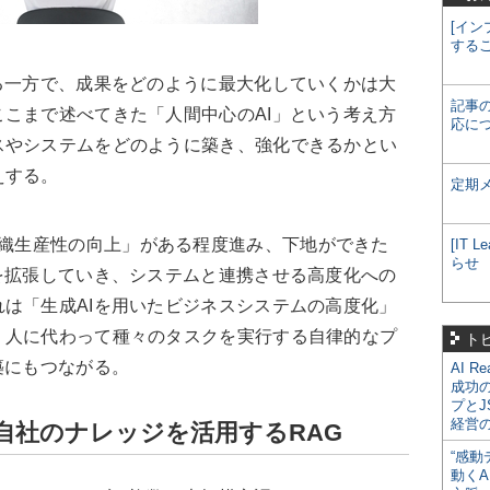
[イン
する
る一方で、成果をどのように最大化していくかは大
記事
こまで述べてきた「人間中心のAI」という考え方
応に
スやシステムをどのように築き、強化できるかとい
えする。
定期
組織生産性の向上」がある程度進み、下地ができた
[IT
らせ
を拡張していき、システムと連携させる高度化への
は「生成AIを用いたビジネスシステムの高度化」
、人に代わって種々のタスクを実行する自律的なプ
ト
築にもつながる。
AI R
成功
プとJ
経営
自社のナレッジを活用するRAG
“感動
動くA