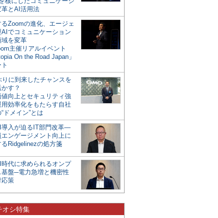
mを核にしたコミュニケーシ
革とAI活用法
るZoomの進化、エージェ
型AIでコミュニケーション
領域を変革
oom主催リアルイベント
opia On the Road Japan」
ート
年ぶりに到来したチャンスを
活かす？
価値向上とセキュリティ強
運用効率化をもたらす自社
“ドメイン”とは
I導入が迫るIT部門改革―
員エンゲージメント向上に
るRidgelinezの処方箋
AI時代に求められるオンプ
ス基盤─電力急増と機密性
対応策
チオシ特集