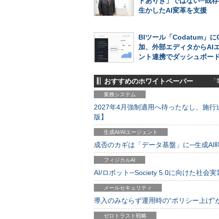
ドありき」ではない─既存
生かしたAI変革を支援
BIツール「Codatum」に
加、外部エディタからAI
ント連携でダッシュボー
おすすめのホワイトペーパー
「製
業務システム
2027年4月強制適用へ待ったなし、施行迫
版】
生成AI/AIエージェント
成否のカギは「データ基盤」に─生成AI時代
フィジカルAI
AI/ロボット─Society 5.0に向けた社会実
メールセキュリティ
導入のみならず運用時の“ポリシー上げ”が肝心
ゼロトラスト戦略