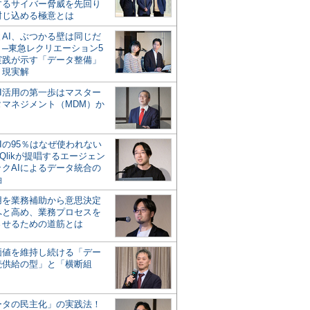
するサイバー脅威を先回り
封じ込める極意とは
とAI、ぶつかる壁は同じだ
」─東急レクリエーション5
実践が示す「データ整備」
う現実解
AI活用の第一歩はマスター
タマネジメント（MDM）か
Iの95％はなぜ使われない
Qlikが提唱するエージェン
ックAIによるデータ統合の
軸
活用を業務補助から意思決定
へと高め、業務プロセスを
させるための道筋とは
の価値を維持し続ける「デー
続供給の型」と「横断組
ータの民主化」の実践法！