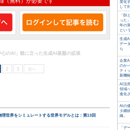
録（無料）が必要です
度化
して
「BI
った
年の
とい
生成
デー
ら
心のAI」観に立った生成AI基盤の拡張
企業A
のか─
2
3
次へ
ティ
新機
AI
領域
進化
AI
タ継
─物理世界をシミュレートする世界モデルとは：第13回
織」
「デ