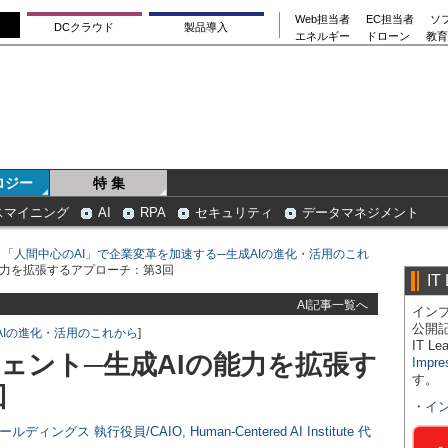
Web担当者
EC担当者
ソ
DCクラウド
製品導入
エネルギー
ドローン
教育
ロジー
特 集
スマイニング
AI
RPA
セキュリティ
データマネジメント
＞
「人間中心のAI」で企業変革を加速する─生成AIの進化・活用のこれ
の能力を拡張するアプローチ：第3回
IT
AI記事一覧へ
インプ
公開
AIの進化・活用のこれから
]
IT 
ジェント─生成AIの能力を拡張す
Impre
す。
回
・
イ
ングス 執行役員/CAIO, Human-Centered AI Institute 代