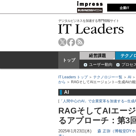
企業IT
デジタルビジネスを加速する専門情報サイト
経営課題
テクノ
トップ
ユーザー動向
プロセ
IT Leaders トップ
＞
テクノロジー一覧
＞
AI
から
＞ RAGそしてAIエージェント─生成AI
AI
[
「人間中心のAI」で企業変革を加速する─生成
RAGそしてAIエー
るアプローチ：第3
2025年1月23日(木)
森 正弥（博報堂DYホールディ