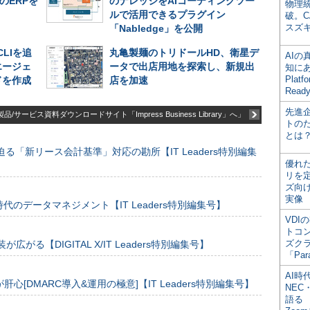
のERPを
のナレッジをAIコーディングツー
物理
ルで活用できるプラグイン
破。C
スズ
「Nabledge」を公開
CLIを追
丸亀製麺のトリドールHD、衛星デ
AI
エージェ
ータで出店用地を探索し、新規出
知にある
Plat
ドを作成
店を加速
Read
先進
品/サービス資料ダウンロードサイト「Impress Business Library」へ」
トの
とは
る「新リース会計基準」対応の勘所【IT Leaders特別編集
優れ
リを
ズ向
実像
のデータマネジメント【IT Leaders特別編集号】
VDI
トコ
ズク
装が広がる【DIGITAL X/IT Leaders特別編集号】
「Par
AI時
[DMARC導入&運用の極意]【IT Leaders特別編集号】
NEC・
語る