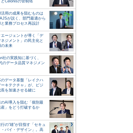
とCelonisの管制塔
AI活用の成果を阻むものは
AJSが説く、部門最適から
却と業務プロセス再設計
タエージェントが導く「デ
マネジメント」の民主化と
用の未来
san社の実践知に基づく、
時代のデータ品質マネジメン
対応のデータ基盤「レイクハ
アーキテクチャ」が、ビジ
成長を加速させる鍵に
業のAI導入を阻む「個別最
遺産」をどう打破するか
行の“雄”が目指す「セキュ
ィ・バイ・デザイン」。高