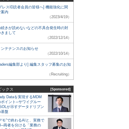
プレスID読者会員の皆様へ] 機能強化に関
ご案内
（2023/4/19）
の続きが読めないなどの不具合発生時の対
つきまして
（2022/12/14）
メンテナンスのお知らせ
（2022/10/14）
 Leaders編集部より] 編集スタッフ募集のお知
（Recruiting）
ピックス
[Sponsored]
eady Dataを実現するMDM
のポイント─サワイグルー
SOLが示すデータドリブン
の基盤
デモ”で終わるAIと、実務で
I─両者を分ける「業務の