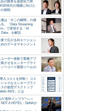
統合の限界を仮想化で突
ASE時代の飛躍に向けた
キの挑戦
の真価は「今この瞬間」の感
。「Data Streaming
form」で実現する「AI
y Data」を解説
企業で広がるAIエージェン
ためのデータマネジメント
？
たユーザー体験で業務アプ
定着させるエンタープライ
けノーコード開発ツールの
の導入コストを抑制！ コス
ンシャスなエンタープライ
ラスの仮想デスクトップ
allels RAS」とは
代の“基幹インフラ”へ──
NOT A HOTEL・DeNAが