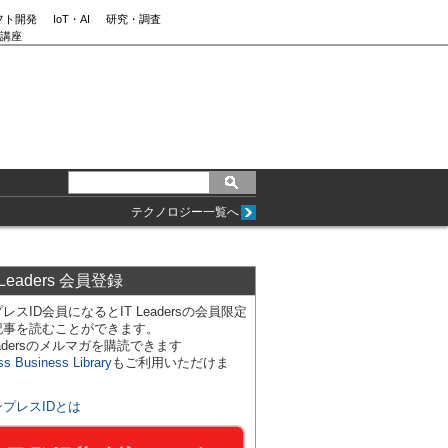
フト開発
IoT・AI
研究・調査
講座
テクノロジー一覧へ
 Leaders 会員登録
レスID会員になるとIT Leadersの会員限定
記事を読むことができます。
Leadersのメルマガを購読できます
ss Business Library
もご利用いただけま
ンプレスIDとは