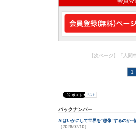
会員登
【次ページ】
「人間中
1
リスト
バックナンバー
AIはいかにして世界を“想像”するのか
（2026/07/10）