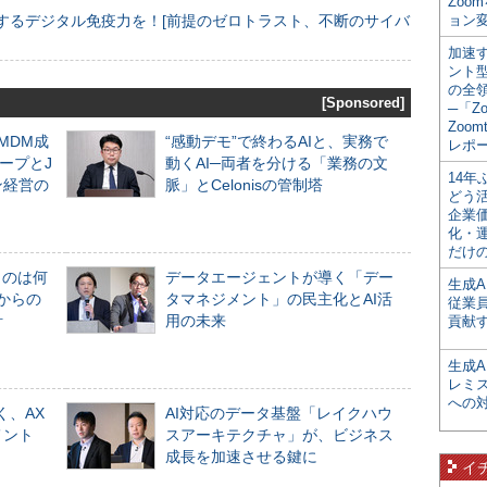
Zoo
するデジタル免疫力を！[前提のゼロトラスト、不断のサイバ
ョン変
加速す
ント
の全
[Sponsored]
─「Z
Zoomt
るMDM成
“感動デモ”で終わるAIと、実務で
レポ
ープとJ
動くAI─両者を分ける「業務の文
14
ン経営の
脈」とCelonisの管制塔
どう
企業
化・
だけの
ものは何
データエージェントが導く「デー
生成A
からの
タマネジメント」の民主化とAI活
従業
計
用の未来
貢献す
生成
レミ
への
く、AX
AI対応のデータ基盤「レイクハウ
メント
スアーキテクチャ」が、ビジネス
成長を加速させる鍵に
イ