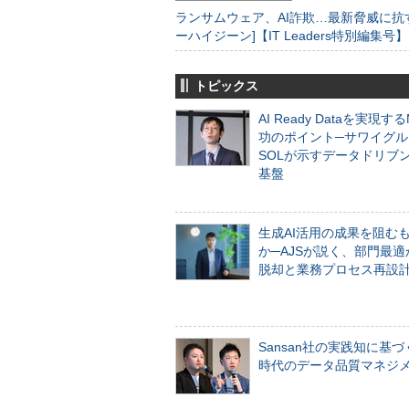
ランサムウェア、AI詐欺…最新脅威に抗
ーハイジーン]【IT Leaders特別編集号】
トピックス
AI Ready Dataを実現す
功のポイント─サワイグル
SOLが示すデータドリブ
基盤
生成AI活用の成果を阻む
か─AJSが説く、部門最適
脱却と業務プロセス再設
Sansan社の実践知に基づ
時代のデータ品質マネジ