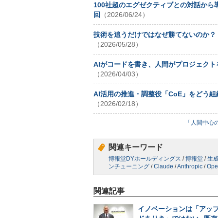
100社超のエグゼクティブとの対話から
回
（2026/06/24）
技術を追うだけではなぜ勝てないのか？ 
（2026/05/28）
AIがコードを書き、人間がプロジェクト
（2026/04/03）
AI活用の推進・調整役「CoE」をどう
（2026/02/18）
「人間中心の
関連キーワード
博報堂DYホールディングス
/
博報堂
/
生成
ンチューニング
/
Claude
/
Anthropic
/
Ope
関連記事
イノベーションは「アッ