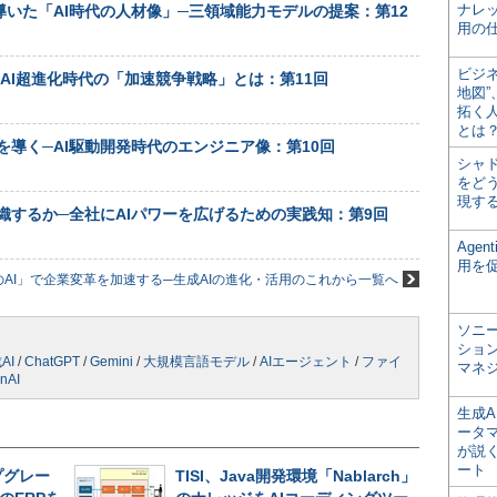
ナレ
導いた「AI時代の人材像」─三領域能力モデルの提案：第12
用の仕
ビジ
AI超進化時代の「加速競争戦略」とは：第11回
地図
拓く
とは
を導く─AI駆動開発時代のエンジニア像：第10回
シャ
をどう
現す
組織するか─全社にAIパワーを広げるための実践知：第9回
Age
用を
AI」で企業変革を加速する─生成AIの進化・活用のこれから一覧へ
ソニ
ショ
AI
/
ChatGPT
/
Gemini
/
大規模言語モデル
/
AIエージェント
/
ファイ
マネ
nAI
生成
ータ
が説く
ート
プグレー
TISI、Java開発環境「Nablarch」