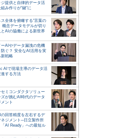
ッジ提供と自律的データ活
組み作りが“鍵”に
ネス全体を俯瞰する“言葉の
”、概念データモデルが切り
人とAIの協働による新世界
？
ドーAIやデータ漏洩の危機
防ぐ？ 安全なAI活用を実
る新戦略
ntic AIで現場主導のデータ活
促進する方法
ーセミコンダクタソリュー
ンズが挑むAI時代のデータ
ジメント
AIの回答精度を左右するデ
マネジメント─日立製作所
「AI Ready」への最短ル