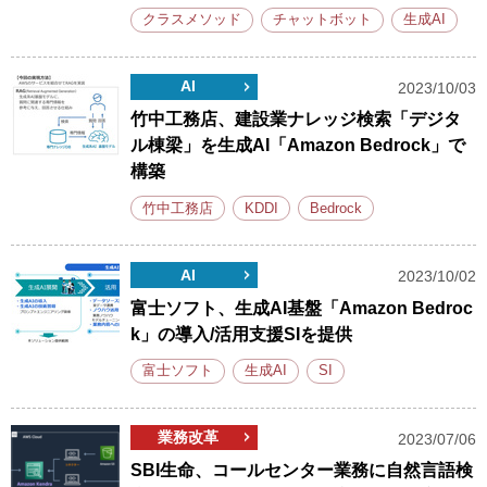
クラスメソッド
チャットボット
生成AI
AI
2023/10/03
竹中工務店、建設業ナレッジ検索「デジタ
ル棟梁」を生成AI「Amazon Bedrock」で
構築
竹中工務店
KDDI
Bedrock
AI
2023/10/02
富士ソフト、生成AI基盤「Amazon Bedroc
k」の導入/活用支援SIを提供
富士ソフト
生成AI
SI
業務改革
2023/07/06
SBI生命、コールセンター業務に自然言語検