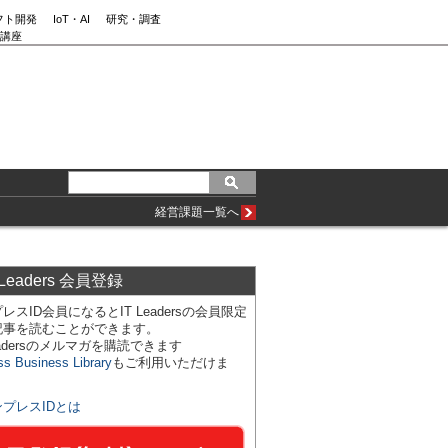
フト開発
IoT・AI
研究・調査
講座
経営課題一覧へ
 Leaders 会員登録
レスID会員になるとIT Leadersの会員限定
記事を読むことができます。
Leadersのメルマガを購読できます
ss Business Library
もご利用いただけま
ンプレスIDとは