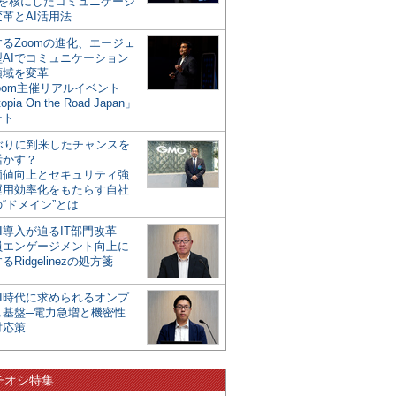
mを核にしたコミュニケーシ
革とAI活用法
るZoomの進化、エージェ
型AIでコミュニケーション
領域を変革
oom主催リアルイベント
opia On the Road Japan」
ート
年ぶりに到来したチャンスを
活かす？
価値向上とセキュリティ強
運用効率化をもたらす自社
“ドメイン”とは
I導入が迫るIT部門改革―
員エンゲージメント向上に
るRidgelinezの処方箋
AI時代に求められるオンプ
ス基盤─電力急増と機密性
対応策
チオシ特集