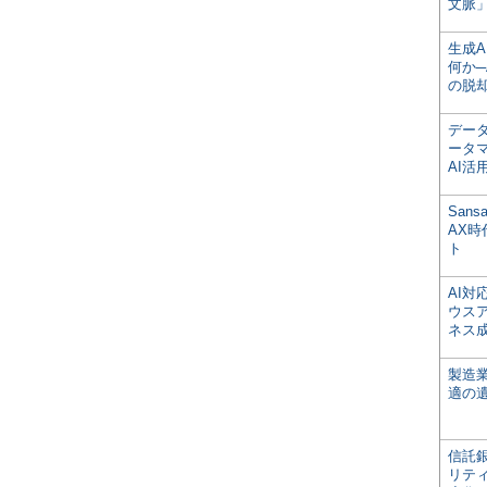
文脈」
生成
何か─
の脱
デー
ータ
AI活
San
AX
ト
AI
ウス
ネス
製造
適の
信託銀
リテ