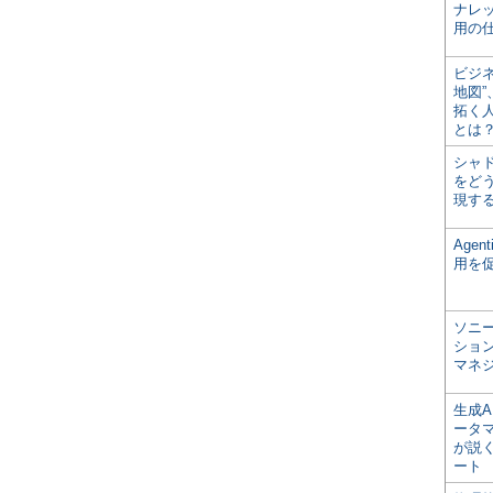
ナレ
用の仕
ビジ
地図
拓く
とは
シャ
をどう
現す
Age
用を
ソニ
ショ
マネ
生成
ータ
が説く
ート