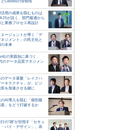
とCelonisの管制塔
AI活用の成果を阻むものは
AJSが説く、部門最適から
却と業務プロセス再設計
タエージェントが導く「デ
マネジメント」の民主化と
用の未来
san社の実践知に基づく、
時代のデータ品質マネジメン
対応のデータ基盤「レイクハ
アーキテクチャ」が、ビジ
成長を加速させる鍵に
業のAI導入を阻む「個別最
遺産」をどう打破するか
行の“雄”が目指す「セキュ
ィ・バイ・デザイン」。高