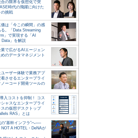
統合の限界を仮想化で突
ASE時代の飛躍に向けた
キの挑戦
の真価は「今この瞬間」の感
。「Data Streaming
form」で実現する「AI
y Data」を解説
企業で広がるAIエージェン
ためのデータマネジメント
？
たユーザー体験で業務アプ
定着させるエンタープライ
けノーコード開発ツールの
の導入コストを抑制！ コス
ンシャスなエンタープライ
ラスの仮想デスクトップ
allels RAS」とは
代の“基幹インフラ”へ──
NOT A HOTEL・DeNAが