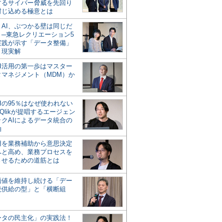
するサイバー脅威を先回り
封じ込める極意とは
とAI、ぶつかる壁は同じだ
」─東急レクリエーション5
実践が示す「データ整備」
う現実解
AI活用の第一歩はマスター
タマネジメント（MDM）か
Iの95％はなぜ使われない
Qlikが提唱するエージェン
ックAIによるデータ統合の
軸
活用を業務補助から意思決定
へと高め、業務プロセスを
させるための道筋とは
の価値を維持し続ける「デー
続供給の型」と「横断組
ータの民主化」の実践法！