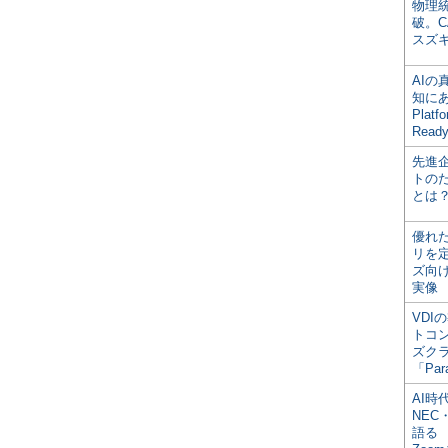
物理
破。C
スズ
AI
知にある
Plat
Read
先進
トの
とは
優れ
リを
ズ向
実像
VDI
トコ
ズク
「Par
AI時
NEC・
語る