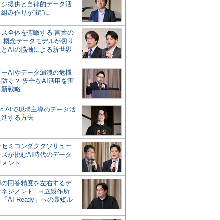
ッジ提供と自律的データ活
組み作りが“鍵”に
ネス全体を俯瞰する“言葉の
”、概念データモデルが切り
人とAIの協働による新世界
？
ドーAIやデータ漏洩の危機
防ぐ？ 安全なAI活用を実
る新戦略
ntic AIで現場主導のデータ活
促進する方法
ーセミコンダクタソリュー
ンズが挑むAI時代のデータ
ジメント
AIの回答精度を左右するデ
マネジメント─日立製作所
「AI Ready」への最短ル