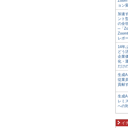
Zoo
ョン変
加速す
ント
の全
─「Z
Zoomt
レポ
14
どう
企業
化・
だけの
生成A
従業
貢献す
生成
レミ
への
イ