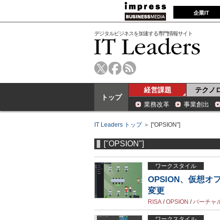
企業IT
デジタルビジネスを加速する専門情報サイト
経営課題
テクノ
トップ
業務改革
事業創出
IT Leaders トップ
＞ ["OPSION"]
["OPSION"]
ワークスタイル
OPSION、仮想オ
変更
RISA
/
OPSION
/
バーチャ
ワークスタイル