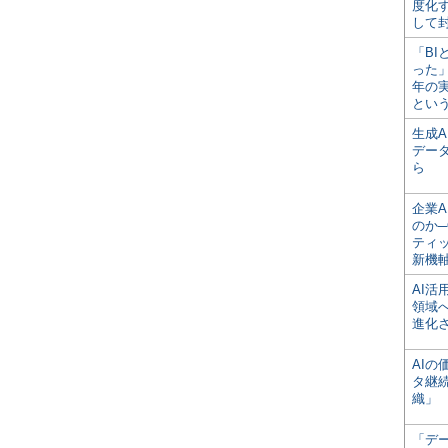
度化
して
「BI
った
年の
とい
生成
デー
ら
企業A
のか─
ティ
新機
AI
領域
進化
AI
タ継
織」
「デ