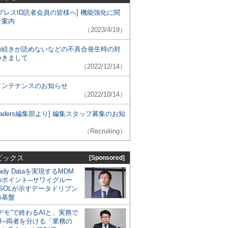
プレスID読者会員の皆様へ] 機能強化に関
ご案内
（2023/4/19）
の続きが読めないなどの不具合発生時の対
つきまして
（2022/12/14）
メンテナンスのお知らせ
（2022/10/14）
 Leaders編集部より] 編集スタッフ募集のお知
（Recruiting）
ピックス
[Sponsored]
eady Dataを実現するMDM
のポイント─サワイグルー
SOLが示すデータドリブン
の基盤
デモ”で終わるAIと、実務で
I─両者を分ける「業務の