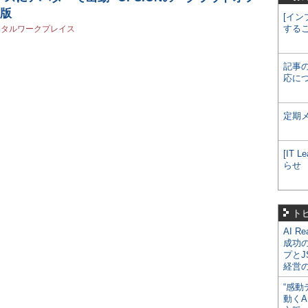
タ版
[イン
する
ジタルワークプレイス
記事
応に
定期
[IT
らせ
ト
AI R
成功
プとJ
経営
“感動
動くA