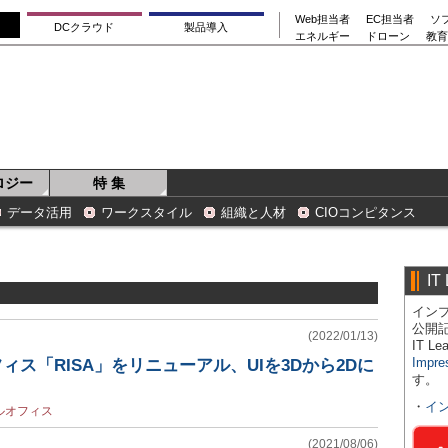
Web担当者
EC担当者
ソ
DCクラウド
製品導入
エネルギー
ドローン
教育
ロジー
特 集
データ活用
ワークスタイル
組織と人材
CIOコンピタンス
IT
インプ
公開
(2022/01/13)
IT 
Impre
フィス「RISA」をリニューアル、UIを3Dから2Dに
す。
・
イ
ルオフィス
(2021/08/06)