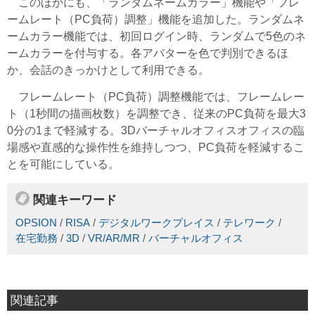
このほかにも、「ランダムネームカラー」機能や「フレ
ームレート（PC負荷）調整」機能を追加した。ランダムネ
ームカラー機能では、初回ログイン時、ランダムで5色のネ
ームカラーを付与する。各アバターを色で判別できるほ
か、会話のきっかけとして利用できる。
フレームレート（PC負荷）調整機能では、フレームレー
ト（1秒間の描画枚数）を調整でき、従来のPC負荷を最大3
0分の1まで軽減する。3Dバーチャルオフィスオフィスの臨
場感や直感的な操作性を維持しつつ、PC負荷を軽減するこ
とを可能にしている。
関連キーワード
OPSION
/
RISA
/
デジタルワークプレイス
/
テレワーク
/
在宅勤務
/
3D
/
VR/AR/MR
/
バーチャルオフィス
関連記事