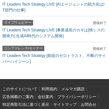
IT Leaders Tech Strategy LIVE [AIエージェントの戦力化はI
T部門の仕事]
ライブウェビナー
開催終了
IT Leaders Tech Strategy LIVE [事業成長のカギは[情シスの
開発力] 生成AI時代のシステム開発]
コンファレンス/セミナー
開催終了
IT Leaders Tech Strategy [前提のゼロトラスト、不断のサイ
バーハイジーン]
このサイトについて
利用規約
メルマガ購読
広告掲載のご案内
会社案内
プライバシーポリシー
特定商取引法に基づく表示
サイトマップ
お問合せ