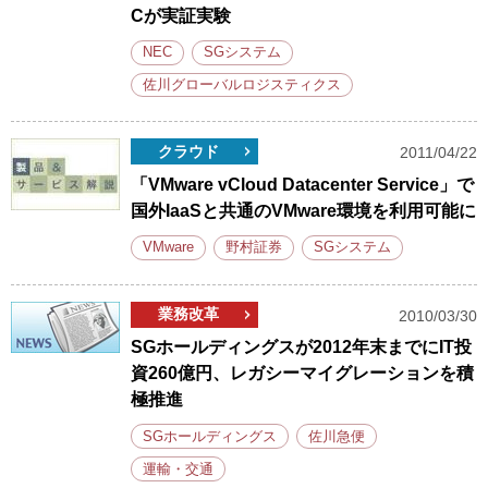
Cが実証実験
NEC
SGシステム
佐川グローバルロジスティクス
クラウド
2011/04/22
「VMware vCloud Datacenter Service」で
国外IaaSと共通のVMware環境を利用可能に
VMware
野村証券
SGシステム
業務改革
2010/03/30
SGホールディングスが2012年末までにIT投
資260億円、レガシーマイグレーションを積
極推進
SGホールディングス
佐川急便
運輸・交通