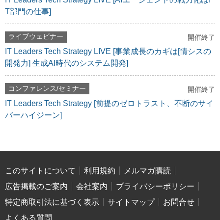
T部門の仕事]
ライブウェビナー
開催終了
IT Leaders Tech Strategy LIVE [事業成長のカギは[情シスの
開発力] 生成AI時代のシステム開発]
コンファレンス/セミナー
開催終了
IT Leaders Tech Strategy [前提のゼロトラスト、不断のサイ
バーハイジーン]
このサイトについて
利用規約
メルマガ購読
広告掲載のご案内
会社案内
プライバシーポリシー
特定商取引法に基づく表示
サイトマップ
お問合せ
よくある質問