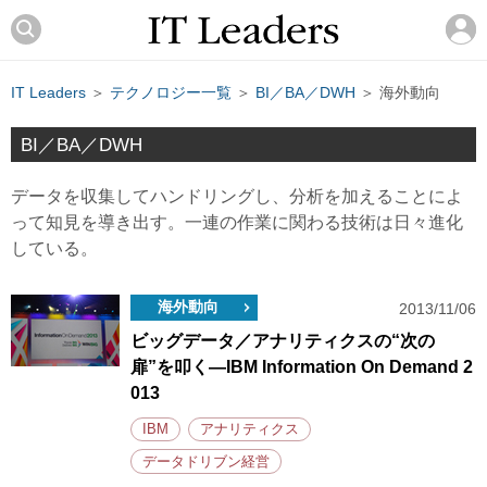
IT Leaders
＞
テクノロジー一覧
＞
BI／BA／DWH
＞ 海外動向
BI／BA／DWH
データを収集してハンドリングし、分析を加えることによ
って知見を導き出す。一連の作業に関わる技術は日々進化
している。
海外動向
2013/11/06
ビッグデータ／アナリティクスの“次の
扉”を叩く―IBM Information On Demand 2
013
IBM
アナリティクス
データドリブン経営