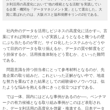
タ利活用の高度化において“他の模範となる活動”を実践してい
る企業・機関を「データマネジメント賞」として選出した。大
賞に選ばれたのは、大阪ガスと協和発酵キリンの2社である。
社内外のデータを活用しビジネスの高度化に活かす─。言
葉にすれば簡単だが、いざ実践しようとなると幾つもの壁
にぶち当たるのが常だ。サイロ化したシステムからどうや
って目的のデータを取り揃えるか、データの質や鮮度をど
う担保するか、活用推進体制をどう育むか、といった難問
である。
問題意識を持つ担当者にとって参考材料となるのが、先
進企業の取り組みだ。これといった正解がない中で、地道
な努力を重ねてきた結果としての経験値やノウハウは、似
たような悩みを抱える身にきっと役立つはずである。
では一体、国内にはどんな事例があるのか──。ベンチマ
ークの有力候補となる取り組み事例がこのほど表彰され
た。データ利活用の高度化を啓蒙・推進する、日本データ