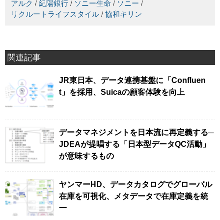
アルク
/
紀陽銀行
/
ソニー生命
/
ソニー
/
リクルートライフスタイル
/
協和キリン
関連記事
JR東日本、データ連携基盤に「Confluen
t」を採用、Suicaの顧客体験を向上
データマネジメントを日本流に再定義する─
JDEAが提唱する「日本型データQC活動」
が意味するもの
ヤンマーHD、データカタログでグローバル
在庫を可視化、メタデータで在庫定義を統
一