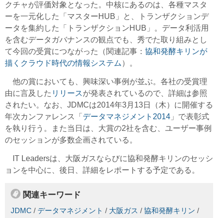
クチャが評価対象となった。中核にあるのは、各種マスタ
ーを一元化した「マスターHUB」と、トランザクションデ
ータを集約した「トランザクションHUB」。データ利活用
を含むデータガバナンスの観点でも、秀でた取り組みとし
て今回の受賞につながった（関連記事：
協和発酵キリンが
描くクラウド時代の情報システム
）。
他の賞においても、興味深い事例が並ぶ。各社の受賞理
由に言及した
リリース
が発表されているので、詳細は参照
されたい。なお、JDMCは2014年3月13日（木）に開催する
年次カンファレンス「
データマネジメント2014
」で表彰式
を執り行う。また当日は、大賞の2社を含む、ユーザー事例
のセッションが多数企画されている。
IT Leadersは、大阪ガスならびに協和発酵キリンのセッシ
ョンを中心に、後日、詳細をレポートする予定である。
関連キーワード
JDMC
/
データマネジメント
/
大阪ガス
/
協和発酵キリン
/