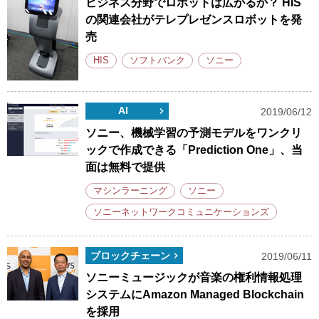
ビジネス分野でロボットは広がるか？ HIS
の関連会社がテレプレゼンスロボットを発
売
HIS
ソフトバンク
ソニー
AI
2019/06/12
ソニー、機械学習の予測モデルをワンクリ
ックで作成できる「Prediction One」、当
面は無料で提供
マシンラーニング
ソニー
ソニーネットワークコミュニケーションズ
ブロックチェーン
2019/06/11
ソニーミュージックが音楽の権利情報処理
システムにAmazon Managed Blockchain
を採用