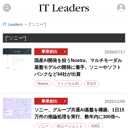
IT Leaders
＞ ["ソニー"]
["ソニー"]
事業創出
2026/07/17
国産AI開発を担うNoetra、マルチモーダル
基盤モデルの開発に着手、ソニーやソフト
バンクなど44社が出資
Noetra
フィジカルAI
R＆D
事業創出
2025/12/05
ソニー、グループ共通AI基盤を構築、1日15
万件の推論処理を実行、数年内に300倍へ
ソニー
AIエージェント
AWS