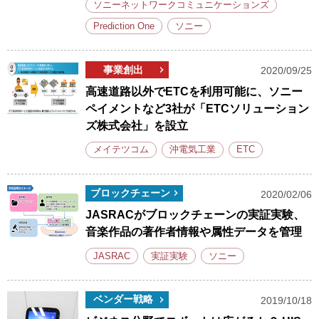
ソニーネットワークコミュニケーションズ
Prediction One
ソニー
事業創出
2020/09/25
高速道路以外でETCを利用可能に、ソニー
ペイメントなど3社が「ETCソリューション
ズ株式会社」を設立
メイテツコム
沖電気工業
ETC
ブロックチェーン
2020/02/06
JASRACがブロックチェーンの実証実験、
音楽作品の著作者情報や属性データを管理
JASRAC
実証実験
ソニー
ベンダー戦略
2019/10/18