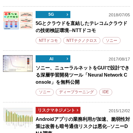
5G
2018/07/05
5Gとクラウドを直結したテレコムクラウド
の技術検証環境─NTTドコモ
NTTドコモ
NTTテクノクロス
ソニー
AI
2017/08/17
ソニー、ニューラルネットをGUIで設計でき
る深層学習開発ツール「Neural Network C
onsole」を無料公開
ソニー
ディープラーニング
IDE
リスクマネジメント
2015/12/02
Androidアプリの業務利用が加速、脆弱性対
策は改善も暗号通信リスクは悪化─ソニーD