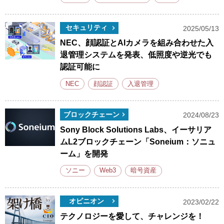
セキュリティ
2025/05/13
NEC、顔認証とAIカメラを組み合わせた入
退管理システムを発表、低照度や逆光でも
認証可能に
NEC
顔認証
入退管理
ブロックチェーン
2024/08/23
Sony Block Solutions Labs、イーサリア
ムL2ブロックチェーン「Soneium：ソニュ
ーム」を開発
ソニー
Web3
暗号資産
オピニオン
2023/02/22
テクノロジーを愛して、チャレンジを！