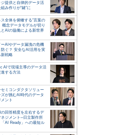
ッジ提供と自律的データ活
組み作りが“鍵”に
ネス全体を俯瞰する“言葉の
”、概念データモデルが切り
人とAIの協働による新世界
？
ドーAIやデータ漏洩の危機
防ぐ？ 安全なAI活用を実
る新戦略
ntic AIで現場主導のデータ活
促進する方法
ーセミコンダクタソリュー
ンズが挑むAI時代のデータ
ジメント
AIの回答精度を左右するデ
マネジメント─日立製作所
「AI Ready」への最短ル