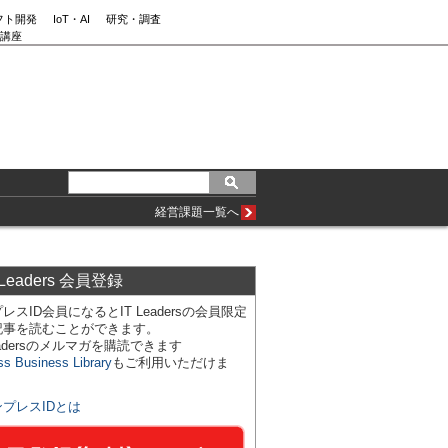
フト開発
IoT・AI
研究・調査
講座
経営課題一覧へ
 Leaders 会員登録
レスID会員になるとIT Leadersの会員限定
記事を読むことができます。
Leadersのメルマガを購読できます
ss Business Library
もご利用いただけま
ンプレスIDとは