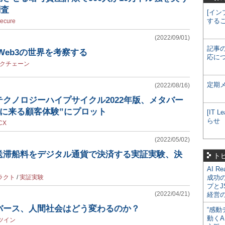
調査
[イン
する
ecure
(2022/09/01)
記事
Web3の世界を考察する
応に
クチェーン
定期
(2022/08/16)
クノロジーハイプサイクル2022年版、メタバー
を“次に来る顧客体験”にプロット
[IT
らせ
CX
(2022/05/02)
送滞船料をデジタル通貨で決済する実証実験、決
ト
AI R
ラクト
/
実証実験
成功
プとJ
(2022/04/21)
経営
バース、人間社会はどう変わるのか？
“感動
動くA
ツイン