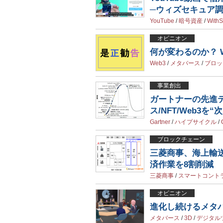
─ウィズセキュア
YouTube
/
暗号資産
/
WithS
オピニオン
何が変わるのか？ 
Web3
/
メタバース
/
ブロッ
事業創出
ガートナーの先進テ
ス/NFT/Web3
Gartner
/
ハイプサイクル
/
ブロックチェーン
三菱商事、海上輸
済作業を8割削減
三菱商事
/
スマートコント
オピニオン
進化し続けるメタ
メタバース
/
3D
/
デジタル