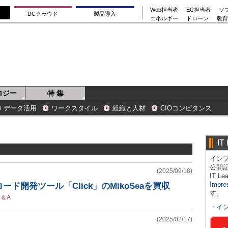
Web担当者
EC担当者
ソ
DCクラウド
製品導入
エネルギー
ドローン
教育
ロジー
特 集
データ活用
ワークスタイル
組織と人材
CIOコンピタンス
IT
インプ
公開
(2025/09/18)
IT 
Impre
ド開発ツール「Click」のMikoSeaを買収
す。
M＆A
・
イ
(2025/02/17)