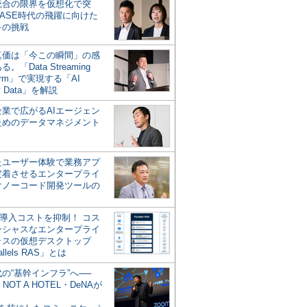
統合の限界を仮想化で突
ASE時代の飛躍に向けた
キの挑戦
の真価は「今この瞬間」の感
。「Data Streaming
form」で実現する「AI
y Data」を解説
企業で広がるAIエージェン
ためのデータマネジメント
？
たユーザー体験で業務アプ
定着させるエンタープライ
けノーコード開発ツールの
の導入コストを抑制！ コス
ンシャスなエンタープライ
ラスの仮想デスクトップ
allels RAS」とは
代の“基幹インフラ”へ──
NOT A HOTEL・DeNAが