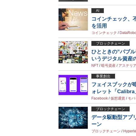
AI
コインチェック、不正
を活用
コインチェック
/
DataRobo
ブロックチェーン
ひとときの”バブル
いうデジタル資産
NFT
/
暗号資産
/
アステリ
事業創出
フェイスブックが暗号
ォレット「Calibr
Facebook
/
仮想通貨
/
モバ
ブロックチェーン
データ駆動型アプ
ーン
ブロックチェーン
/
Hyperl