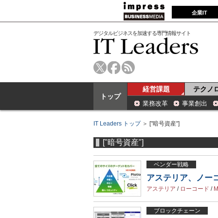
企業IT
デジタルビジネスを加速する専門情報サイト
経営課題
テクノ
トップ
業務改革
事業創出
IT Leaders トップ
＞ ["暗号資産"]
["暗号資産"]
ベンダー戦略
アステリア、ノーコー
アステリア
/
ローコード
/
ブロックチェーン