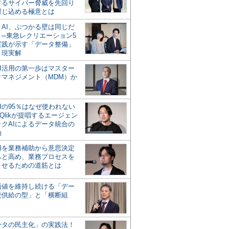
するサイバー脅威を先回り
封じ込める極意とは
とAI、ぶつかる壁は同じだ
」─東急レクリエーション5
実践が示す「データ整備」
う現実解
AI活用の第一歩はマスター
タマネジメント（MDM）か
Iの95％はなぜ使われない
Qlikが提唱するエージェン
ックAIによるデータ統合の
軸
活用を業務補助から意思決定
へと高め、業務プロセスを
させるための道筋とは
の価値を維持し続ける「デー
続供給の型」と「横断組
ータの民主化」の実践法！