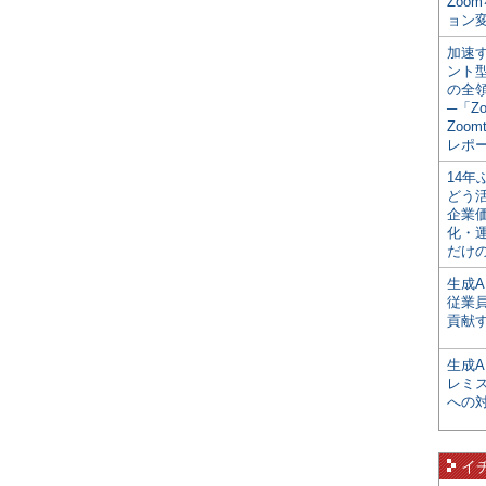
Zoo
ョン変
加速す
ント
の全
─「Z
Zoomt
レポ
14
どう
企業
化・
だけの
生成A
従業
貢献す
生成
レミ
への
イ