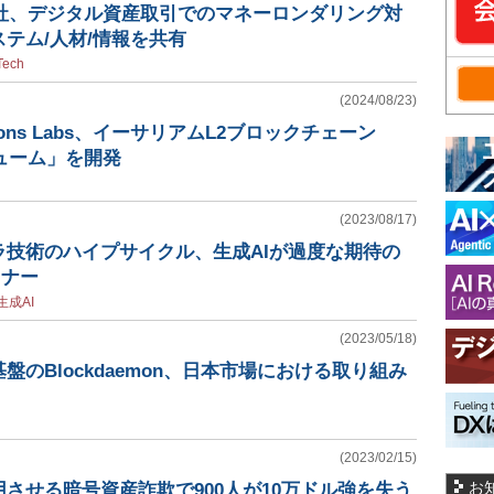
3社、デジタル資産取引でのマネーロンダリング対
テム/人材/情報を共有
Tech
(2024/08/23)
olutions Labs、イーサリアムL2ブロックチェーン
ニューム」を開発
(2023/08/17)
ラ技術のハイプサイクル、生成AIが過度な期待の
トナー
生成AI
(2023/05/18)
盤のBlockdaemon、日本市場における取り組み
(2023/02/15)
お
信用させる暗号資産詐欺で900人が10万ドル強を失う