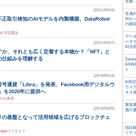
文脈」
(2021/09/16)
生成
取引検知のAIモデルを内製構築、DataRobot
何か─
の脱
t
/
不正防止
デー
ータ
(2021/05/07)
AI活
”か、それとも広く定着する本物か？「NFT」と
の仕組みを理解する
San
AX
ア
ト
(2019/06/19)
AI
通貨「Libra」を発表、Facebook用デジタルウ
ウス
a」を2020年に提供へ
ネス
イル決済
製造
(2019/04/05)
適の
リの基盤となって活用領域を広げるブロックチェ
信託銀
edger
/
ソラミツ
リテ