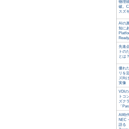
物理
破。C
スズ
AI
知にある
Plat
Read
先進
トの
とは
優れ
リを
ズ向
実像
VDI
トコ
ズク
「Par
AI時
NEC・
語る