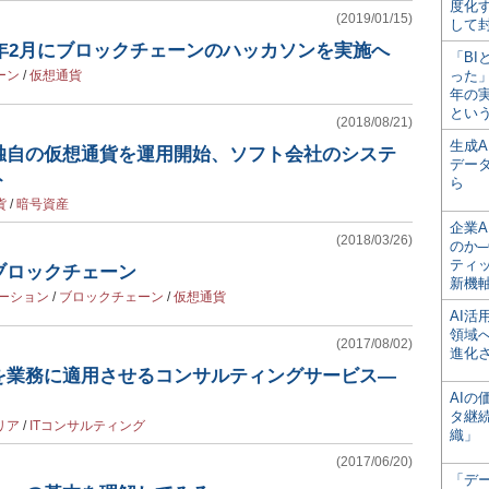
度化
(2019/01/15)
して
9年2月にブロックチェーンのハッカソンを実施へ
「BI
ーン
/
仮想通貨
った
年の
とい
(2018/08/21)
生成
独自の仮想通貨を運用開始、ソフト会社のシステ
デー
ト
ら
貨
/
暗号資産
企業A
(2018/03/26)
のか─
ティ
ブロックチェーン
新機
ーション
/
ブロックチェーン
/
仮想通貨
AI
領域
(2017/08/02)
進化
を業務に適用させるコンサルティングサービス―
AI
タ継
リア
/
ITコンサルティング
織」
(2017/06/20)
「デ