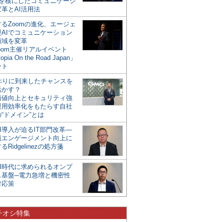
mを核にしたコミュニケーシ
革とAI活用法
るZoomの進化、エージェ
型AIでコミュニケーション
領域を変革
oom主催リアルイベント
opia On the Road Japan」
ート
年ぶりに到来したチャンスを
活かす？
価値向上とセキュリティ強
運用効率化をもたらす自社
“ドメイン”とは
I導入が迫るIT部門改革―
員エンゲージメント向上に
るRidgelinezの処方箋
AI時代に求められるオンプ
ス基盤─電力急増と機密性
対応策
チオシ特集