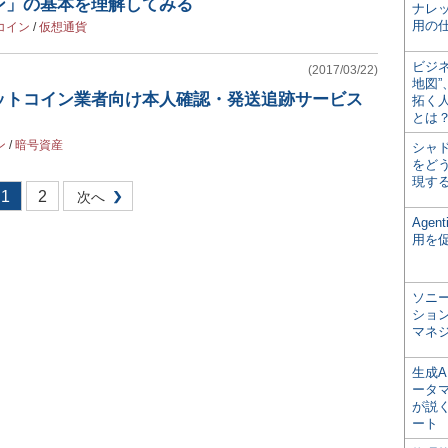
ン」の基本を理解してみる
ナレ
用の仕
コイン
/
仮想通貨
ビジ
(2017/03/22)
地図
ットコイン業者向け本人確認・発送追跡サービス
拓く
とは
ン
/
暗号資産
シャ
をどう
現す
1
2
次へ
Age
用を
ソニ
ショ
マネ
生成
ータ
が説く
ート