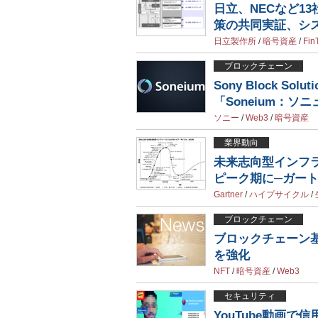
日立、NECなど1
策の共同実証、シス
日立製作所
/
暗号資産
/
Fin
ブロックチェーン
Sony Block S
「Soneium：ソ
ソニー
/
Web3
/
暗号資産
業界動向
未来志向型インフ
ピーク期に─ガー
Gartner
/
ハイプサイクル
/
ブロックチェーン
ブロックチェーン基
を強化
NFT
/
暗号資産
/
Web3
セキュリティ
YouTube動画で