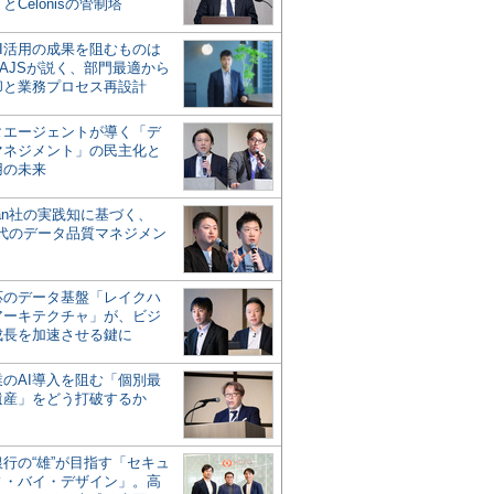
とCelonisの管制塔
AI活用の成果を阻むものは
AJSが説く、部門最適から
却と業務プロセス再設計
タエージェントが導く「デ
マネジメント」の民主化と
用の未来
san社の実践知に基づく、
時代のデータ品質マネジメン
対応のデータ基盤「レイクハ
アーキテクチャ」が、ビジ
成長を加速させる鍵に
業のAI導入を阻む「個別最
遺産」をどう打破するか
行の“雄”が目指す「セキュ
ィ・バイ・デザイン」。高