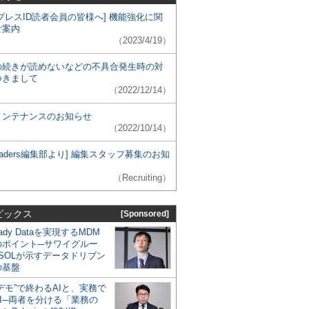
プレスID読者会員の皆様へ] 機能強化に関
ご案内
（2023/4/19）
の続きが読めないなどの不具合発生時の対
つきまして
（2022/12/14）
メンテナンスのお知らせ
（2022/10/14）
 Leaders編集部より] 編集スタッフ募集のお知
（Recruiting）
ピックス
[Sponsored]
eady Dataを実現するMDM
のポイント─サワイグルー
SOLが示すデータドリブン
の基盤
デモ”で終わるAIと、実務で
I─両者を分ける「業務の