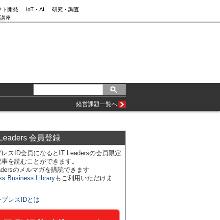
フト開発
IoT・AI
研究・調査
講座
経営課題一覧へ
 Leaders 会員登録
レスID会員になるとIT Leadersの会員限定
記事を読むことができます。
Leadersのメルマガを購読できます
ss Business Library
もご利用いただけま
ンプレスIDとは