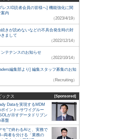
プレスID読者会員の皆様へ] 機能強化に関
ご案内
（2023/4/19）
の続きが読めないなどの不具合発生時の対
つきまして
（2022/12/14）
メンテナンスのお知らせ
（2022/10/14）
 Leaders編集部より] 編集スタッフ募集のお知
（Recruiting）
ピックス
[Sponsored]
eady Dataを実現するMDM
のポイント─サワイグルー
SOLが示すデータドリブン
の基盤
デモ”で終わるAIと、実務で
I─両者を分ける「業務の