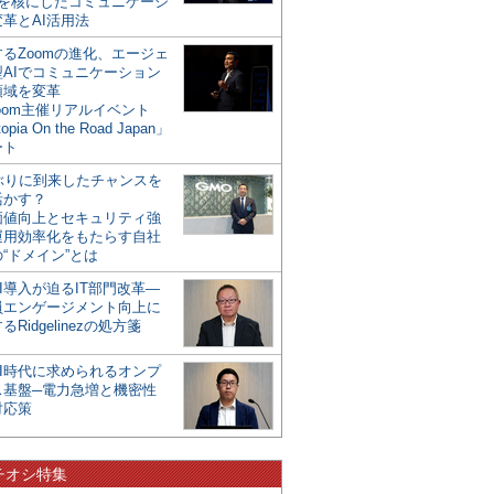
mを核にしたコミュニケーシ
革とAI活用法
るZoomの進化、エージェ
型AIでコミュニケーション
領域を変革
oom主催リアルイベント
opia On the Road Japan」
ート
年ぶりに到来したチャンスを
活かす？
価値向上とセキュリティ強
運用効率化をもたらす自社
“ドメイン”とは
I導入が迫るIT部門改革―
員エンゲージメント向上に
るRidgelinezの処方箋
AI時代に求められるオンプ
ス基盤─電力急増と機密性
対応策
チオシ特集