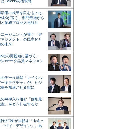
とCelonisの管制塔
AI活用の成果を阻むものは
AJSが説く、部門最適から
却と業務プロセス再設計
タエージェントが導く「デ
マネジメント」の民主化と
用の未来
san社の実践知に基づく、
時代のデータ品質マネジメン
対応のデータ基盤「レイクハ
アーキテクチャ」が、ビジ
成長を加速させる鍵に
業のAI導入を阻む「個別最
遺産」をどう打破するか
行の“雄”が目指す「セキュ
ィ・バイ・デザイン」。高