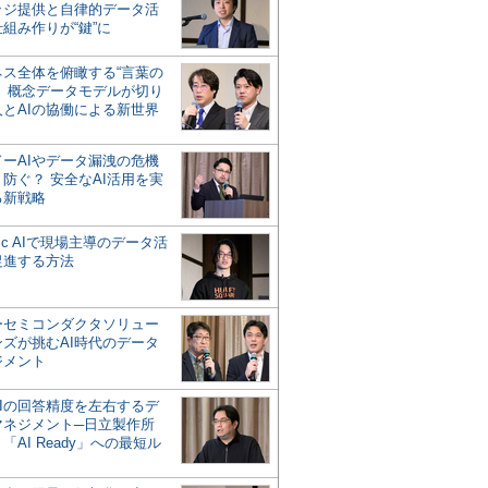
ッジ提供と自律的データ活
組み作りが“鍵”に
ネス全体を俯瞰する“言葉の
”、概念データモデルが切り
人とAIの協働による新世界
？
ドーAIやデータ漏洩の危機
防ぐ？ 安全なAI活用を実
る新戦略
ntic AIで現場主導のデータ活
促進する方法
ーセミコンダクタソリュー
ンズが挑むAI時代のデータ
ジメント
AIの回答精度を左右するデ
マネジメント─日立製作所
「AI Ready」への最短ル