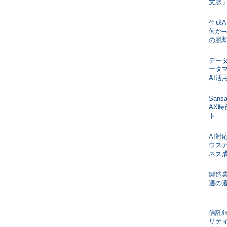
文脈」
生成
何か─
の脱
デー
ータ
AI活
San
AX
ト
AI
ウス
ネス
製造
適の
信託銀
リテ