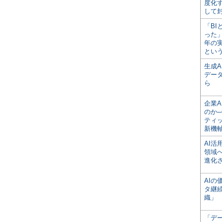
度化
して
「BI
った
年の
とい
生成
デー
ら
企業A
のか─
ティ
新機
AI
領域
進化
AI
タ継
織」
「デ