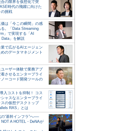
統合の限界を仮想化で突
ASE時代の飛躍に向けた
キの挑戦
の真価は「今この瞬間」の感
。「Data Streaming
form」で実現する「AI
y Data」を解説
企業で広がるAIエージェン
ためのデータマネジメント
？
たユーザー体験で業務アプ
定着させるエンタープライ
けノーコード開発ツールの
の導入コストを抑制！ コス
ンシャスなエンタープライ
ラスの仮想デスクトップ
allels RAS」とは
代の“基幹インフラ”へ──
NOT A HOTEL・DeNAが