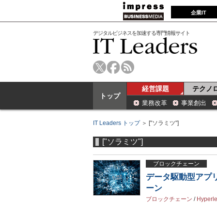
企業IT
デジタルビジネスを加速する専門情報サイト
経営課題
テクノ
トップ
業務改革
事業創出
IT Leaders トップ
＞ ["ソラミツ"]
["ソラミツ"]
ブロックチェーン
データ駆動型アプ
ーン
ブロックチェーン
/
Hyperl