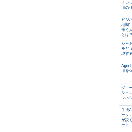
ナレ
用の仕
ビジ
地図
拓く
とは
シャ
をどう
現す
Age
用を
ソニ
ショ
マネ
生成
ータ
が説く
ート