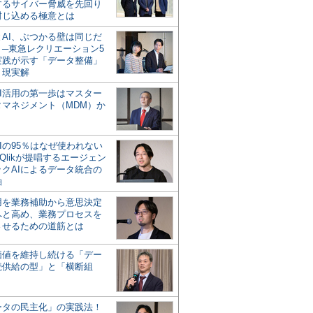
するサイバー脅威を先回り
封じ込める極意とは
とAI、ぶつかる壁は同じだ
」─東急レクリエーション5
実践が示す「データ整備」
う現実解
AI活用の第一歩はマスター
タマネジメント（MDM）か
Iの95％はなぜ使われない
Qlikが提唱するエージェン
ックAIによるデータ統合の
軸
活用を業務補助から意思決定
へと高め、業務プロセスを
させるための道筋とは
の価値を維持し続ける「デー
続供給の型」と「横断組
ータの民主化」の実践法！