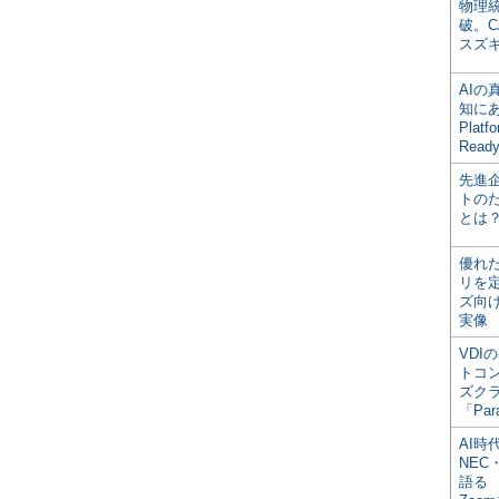
物理
破。C
スズ
AI
知にある
Plat
Read
先進
トの
とは
優れ
リを
ズ向
実像
VDI
トコ
ズク
「Par
AI時
NEC・
語る