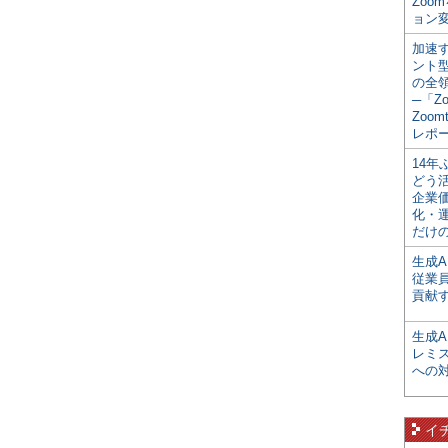
Zoo
ョン変
加速す
ント
の全
─「Z
Zoomt
レポ
14
どう
企業
化・
だけの
生成A
従業
貢献す
生成
レミ
への
イ