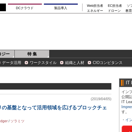
Web担当者
EC担当者
ソ
DCクラウド
製品導入
エネルギー
ドローン
教育
ロジー
特 集
データ活用
ワークスタイル
組織と人材
CIOコンピタンス
IT
インプ
公開
(2019/04/05)
IT 
Impre
リの基盤となって活用領域を広げるブロックチェ
す。
・
イ
edger
/
ソラミツ