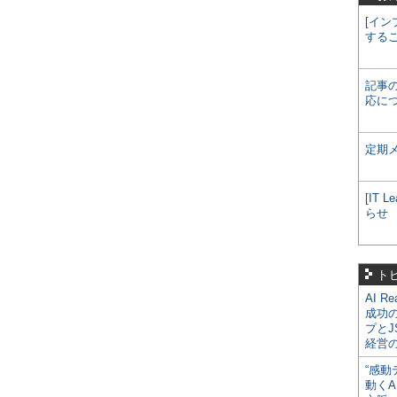
[イン
する
記事
応に
定期
[IT
らせ
ト
AI R
成功
プとJ
経営
“感動
動くA