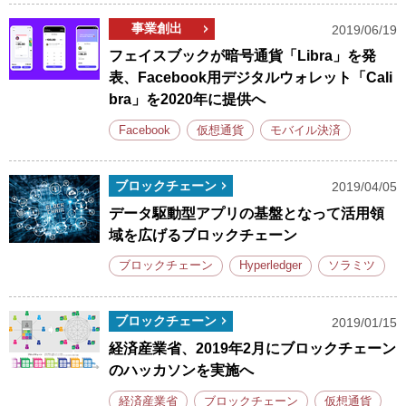
事業創出
2019/06/19
フェイスブックが暗号通貨「Libra」を発
表、Facebook用デジタルウォレット「Cali
bra」を2020年に提供へ
Facebook
仮想通貨
モバイル決済
ブロックチェーン
2019/04/05
データ駆動型アプリの基盤となって活用領
域を広げるブロックチェーン
ブロックチェーン
Hyperledger
ソラミツ
ブロックチェーン
2019/01/15
経済産業省、2019年2月にブロックチェーン
のハッカソンを実施へ
経済産業省
ブロックチェーン
仮想通貨