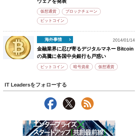
ウェアを発表
仮想通貨
ブロックチェーン
ビットコイン
海外事情
2014/01/14
金融業界に忍び寄るデジタルマネー Bitcoin
の高騰に各国中央銀行も戸惑い
ビットコイン
暗号資産
仮想通貨
IT Leadersをフォローする