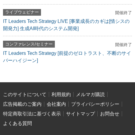
ライブウェビナー
開催終了
IT Leaders Tech Strategy LIVE [事業成長のカギは[情シスの
開発力] 生成AI時代のシステム開発]
コンファレンス/セミナー
開催終了
IT Leaders Tech Strategy [前提のゼロトラスト、不断のサイ
バーハイジーン]
このサイトについて
利用規約
メルマガ購読
広告掲載のご案内
会社案内
プライバシーポリシー
特定商取引法に基づく表示
サイトマップ
お問合せ
よくある質問