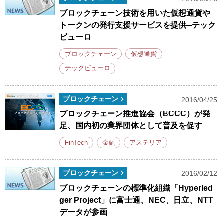
ブロックチェーン技術を用いた仮想通貨や
トークンの発行支援サービスを提供─テック
ビューロ
ブロックチェーン
仮想通貨
テックビューロ
ブロックチェーン
2016/04/25
ブロックチェーン推進協会（BCCC）が発
足、国内初の業界団体として普及を促す
FinTech
金融
アステリア
ブロックチェーン
2016/02/12
ブロックチェーンの標準化組織「Hyperled
ger Project」に富士通、NEC、日立、NTT
データが参画