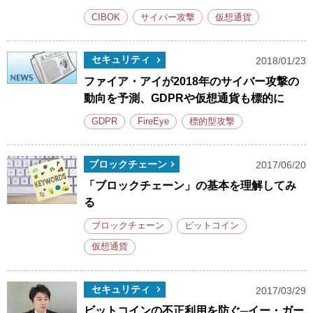
CIBOK
サイバー攻撃
仮想通貨
セキュリティ
2018/01/23
ファイア・アイが2018年のサイバー攻撃の
動向を予測、GDPRや仮想通貨も標的に
GDPR
FireEye
標的型攻撃
ブロックチェーン
2017/06/20
「ブロックチェーン」の基本を理解してみ
る
ブロックチェーン
ビットコイン
仮想通貨
セキュリティ
2017/03/29
ビットコインの不正利用を防ぐ─イー・ガー