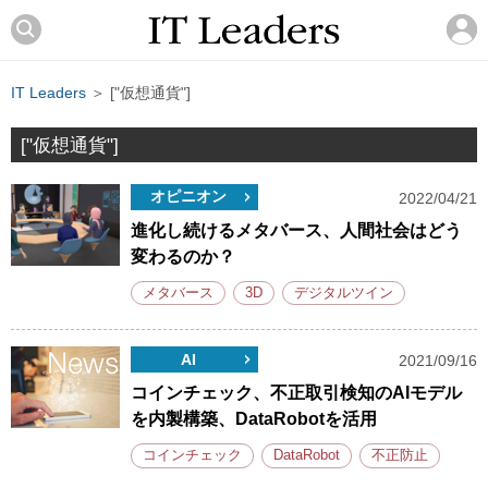
IT Leaders
＞ ["仮想通貨"]
["仮想通貨"]
オピニオン
2022/04/21
進化し続けるメタバース、人間社会はどう
変わるのか？
メタバース
3D
デジタルツイン
AI
2021/09/16
コインチェック、不正取引検知のAIモデル
を内製構築、DataRobotを活用
コインチェック
DataRobot
不正防止