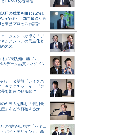
とCelonisの管制塔
AI活用の成果を阻むものは
AJSが説く、部門最適から
却と業務プロセス再設計
タエージェントが導く「デ
マネジメント」の民主化と
用の未来
san社の実践知に基づく、
時代のデータ品質マネジメン
対応のデータ基盤「レイクハ
アーキテクチャ」が、ビジ
成長を加速させる鍵に
業のAI導入を阻む「個別最
遺産」をどう打破するか
行の“雄”が目指す「セキュ
ィ・バイ・デザイン」。高