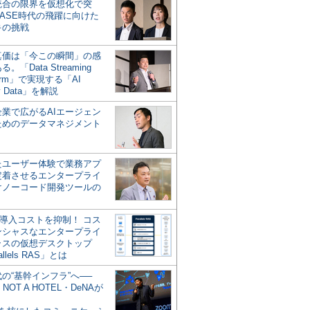
統合の限界を仮想化で突
ASE時代の飛躍に向けた
キの挑戦
の真価は「今この瞬間」の感
。「Data Streaming
form」で実現する「AI
y Data」を解説
企業で広がるAIエージェン
ためのデータマネジメント
？
たユーザー体験で業務アプ
定着させるエンタープライ
けノーコード開発ツールの
の導入コストを抑制！ コス
ンシャスなエンタープライ
ラスの仮想デスクトップ
allels RAS」とは
代の“基幹インフラ”へ──
NOT A HOTEL・DeNAが