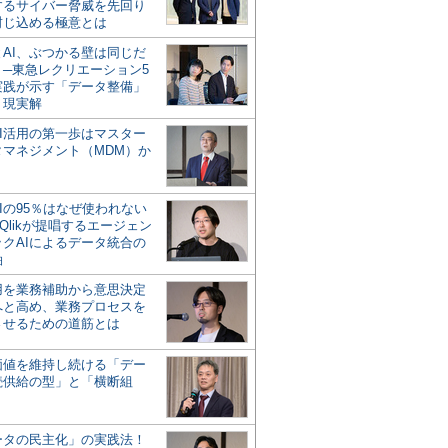
するサイバー脅威を先回り
封じ込める極意とは
とAI、ぶつかる壁は同じだ
」─東急レクリエーション5
実践が示す「データ整備」
う現実解
AI活用の第一歩はマスター
タマネジメント（MDM）か
Iの95％はなぜ使われない
Qlikが提唱するエージェン
ックAIによるデータ統合の
軸
活用を業務補助から意思決定
へと高め、業務プロセスを
させるための道筋とは
の価値を維持し続ける「デー
続供給の型」と「横断組
ータの民主化」の実践法！