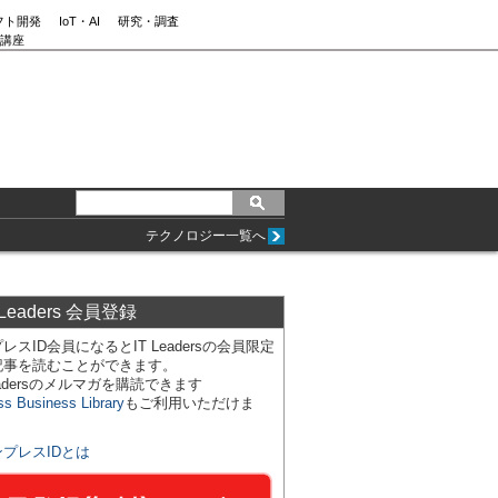
フト開発
IoT・AI
研究・調査
講座
テクノロジー一覧へ
 Leaders 会員登録
レスID会員になるとIT Leadersの会員限定
記事を読むことができます。
Leadersのメルマガを購読できます
ss Business Library
もご利用いただけま
ンプレスIDとは