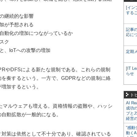
[イン
する
の継続的な影響
加が予想される
記事
自動化の増加につながっているか
応に
スク
、IoTへの攻撃の増加
定期
[IT
DPRやDFSによる新たな規制である。これらの規制
らせ
を奏するという。一方で、GDPRなどの規制に絡
が増加するという。
ト
AI R
たマルウェアも増える。資格情報の盗難や、ハッシ
成功
プとJ
の自動拡散が一般的になる。
経営
“感動
動くA
対策は依然として不十分であり、確認されている