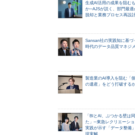
生成AI活用の成果を阻む
か─AJSが説く、部門最適
脱却と業務プロセス再設
Sansan社の実践知に基づ
時代のデータ品質マネジ
製造業のAI導入を阻む「
の遺産」をどう打破する
「BIとAI、ぶつかる壁は
た」─東急レクリエーショ
実践が示す「データ整備
現実解