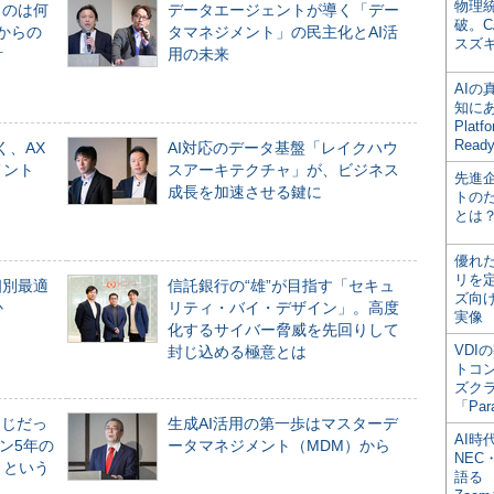
物理
ものは何
データエージェントが導く「デー
破。C
からの
タマネジメント」の民主化とAI活
スズ
計
用の未来
AI
知にある
Plat
Read
く、AX
AI対応のデータ基盤「レイクハウ
メント
スアーキテクチャ」が、ビジネス
先進
成長を加速させる鍵に
トの
とは
優れ
リを
個別最適
信託銀行の“雄”が目指す「セキュ
ズ向
か
リティ・バイ・デザイン」。高度
実像
化するサイバー脅威を先回りして
VDI
封じ込める極意とは
トコ
ズク
「Par
同じだっ
生成AI活用の第一歩はマスターデ
AI時
ン5年の
ータマネジメント（MDM）から
NEC・
」という
語る