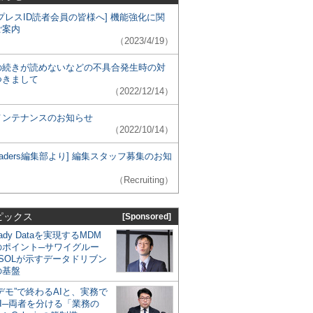
プレスID読者会員の皆様へ] 機能強化に関
ご案内
（2023/4/19）
の続きが読めないなどの不具合発生時の対
つきまして
（2022/12/14）
メンテナンスのお知らせ
（2022/10/14）
 Leaders編集部より] 編集スタッフ募集のお知
（Recruiting）
ピックス
[Sponsored]
eady Dataを実現するMDM
のポイント─サワイグルー
SOLが示すデータドリブン
の基盤
デモ”で終わるAIと、実務で
I─両者を分ける「業務の