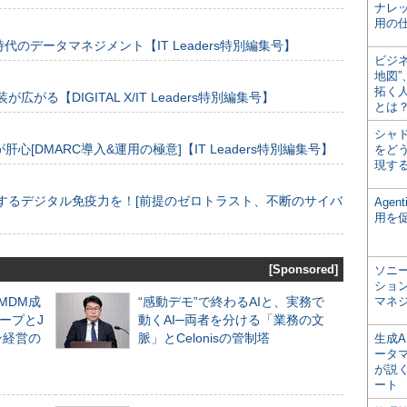
ナレ
用の仕
のデータマネジメント【IT Leaders特別編集号】
ビジ
地図
拓く
装が広がる【DIGITAL X/IT Leaders特別編集号】
とは
シャ
[DMARC導入&運用の極意]【IT Leaders特別編集号】
をどう
現す
するデジタル免疫力を！[前提のゼロトラスト、不断のサイバ
Age
用を
[Sponsored]
ソニ
ショ
るMDM成
“感動デモ”で終わるAIと、実務で
マネ
ープとJ
動くAI─両者を分ける「業務の文
ン経営の
脈」とCelonisの管制塔
生成
ータ
が説く
ート