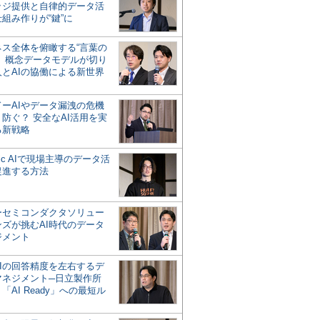
ッジ提供と自律的データ活
組み作りが“鍵”に
ネス全体を俯瞰する“言葉の
”、概念データモデルが切り
人とAIの協働による新世界
？
ドーAIやデータ漏洩の危機
防ぐ？ 安全なAI活用を実
る新戦略
ntic AIで現場主導のデータ活
促進する方法
ーセミコンダクタソリュー
ンズが挑むAI時代のデータ
ジメント
AIの回答精度を左右するデ
マネジメント─日立製作所
「AI Ready」への最短ル