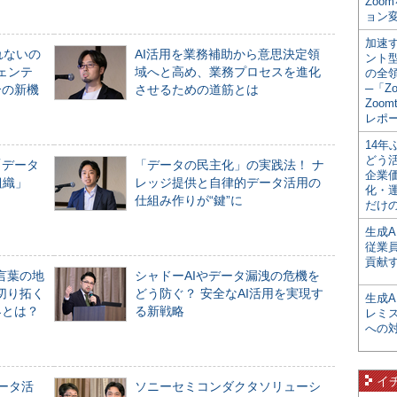
Zoo
ョン変
加速す
れないの
AI活用を業務補助から意思決定領
ント
ジェンテ
域へと高め、業務プロセスを進化
の全
─「Z
合の新機
させるための道筋とは
Zoomt
レポ
14
どう
「データ
「データの民主化」の実践法！ ナ
企業
組織」
レッジ提供と自律的データ活用の
化・
仕組み作りが“鍵”に
だけの
生成A
従業
貢献す
言葉の地
シャドーAIやデータ漏洩の危機を
切り拓く
どう防ぐ？ 安全なAI活用を実現す
生成
界とは？
る新戦略
レミ
への
イ
データ活
ソニーセミコンダクタソリューシ