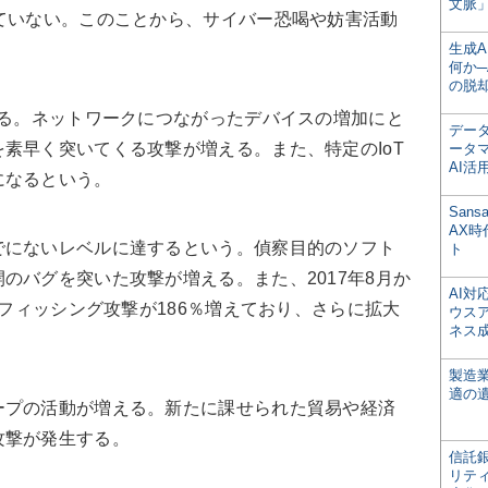
文脈」
ていない。このことから、サイバー恐喝や妨害活動
生成
何か─
の脱
える。ネットワークにつながったデバイスの増加にと
デー
素早く突いてくる攻撃が増える。また、特定のIoT
ータ
AI活
になるという。
San
AX
にないレベルに達するという。偵察目的のソフト
ト
のバグを突いた攻撃が増える。また、2017年8月か
AI
のフィッシング攻撃が186％増えており、さらに拡大
ウス
ネス
製造
適の
プの活動が増える。新たに課せられた貿易や経済
攻撃が発生する。
信託銀
リテ