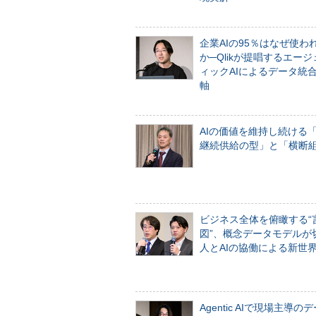
企業AIの95％はなぜ使わ
か─Qlikが提唱するエー
ィックAIによるデータ統
軸
AIの価値を維持し続ける
継続供給の型」と「横断
ビジネス全体を俯瞰する“
図”、概念データモデルが
人とAIの協働による新世
Agentic AIで現場主導の