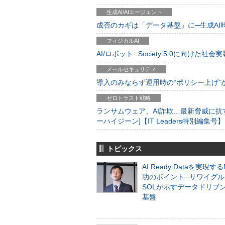
生成AI/AIエージェント
成否のカギは「データ基盤」に─生成AI時代
フィジカルAI
AI/ロボット─Society 5.0に向けた社会実
メールセキュリティ
導入のみならず運用時の“ポリシー上げ”が肝心
ゼロトラスト戦略
ランサムウェア、AI詐欺…最新脅威に抗
ーハイジーン]【IT Leaders特別編集号】
トピックス
AI Ready Dataを実現す
功のポイント─サワイグル
SOLが示すデータドリブ
基盤