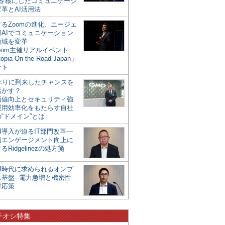
mを核にしたコミュニケーシ
革とAI活用法
るZoomの進化、エージェ
型AIでコミュニケーション
領域を変革
oom主催リアルイベント
opia On the Road Japan」
ート
年ぶりに到来したチャンスを
活かす？
価値向上とセキュリティ強
運用効率化をもたらす自社
“ドメイン”とは
I導入が迫るIT部門改革―
員エンゲージメント向上に
るRidgelinezの処方箋
AI時代に求められるオンプ
ス基盤─電力急増と機密性
対応策
チオシ特集