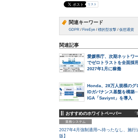
リスト
関連キーワード
GDPR
/
FireEye
/
標的型攻撃
/
仮想通貨
関連記事
愛媛県庁、次期ネットワ
でゼロトラストを全面採
2027年1月に稼働
Honda、28万人規模の
IDガバナンス基盤を構築
IGA「Saviynt」を導入
おすすめのホワイトペーパー
「製
業務システム
2027年4月強制適用へ待ったなし、施行迫
版】