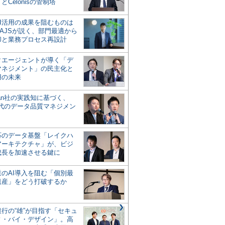
とCelonisの管制塔
AI活用の成果を阻むものは
AJSが説く、部門最適から
却と業務プロセス再設計
タエージェントが導く「デ
マネジメント」の民主化と
用の未来
san社の実践知に基づく、
時代のデータ品質マネジメン
対応のデータ基盤「レイクハ
アーキテクチャ」が、ビジ
成長を加速させる鍵に
業のAI導入を阻む「個別最
遺産」をどう打破するか
行の“雄”が目指す「セキュ
ィ・バイ・デザイン」。高