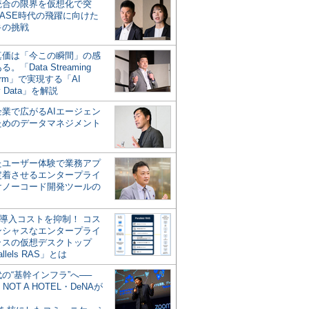
統合の限界を仮想化で突
ASE時代の飛躍に向けた
キの挑戦
の真価は「今この瞬間」の感
。「Data Streaming
form」で実現する「AI
y Data」を解説
企業で広がるAIエージェン
ためのデータマネジメント
？
たユーザー体験で業務アプ
定着させるエンタープライ
けノーコード開発ツールの
の導入コストを抑制！ コス
ンシャスなエンタープライ
ラスの仮想デスクトップ
allels RAS」とは
代の“基幹インフラ”へ──
NOT A HOTEL・DeNAが