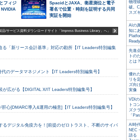
物理
とフィジ
SpacidとJAXA、衛星測位と電子
破。C
VIDIA
署名で位置・時刻を証明する共同
スズ
実証を開始
AI
知にある
品/サービス資料ダウンロードサイト「Impress Business Library」へ」
Plat
Read
る「新リース会計基準」対応の勘所【IT Leaders特別編集
先進
トの
とは
のデータマネジメント【IT Leaders特別編集号】
優れ
リを
ズ向
装が広がる【DIGITAL X/IT Leaders特別編集号】
実像
VDI
トコ
[DMARC導入&運用の極意]【IT Leaders特別編集号】
ズク
「Par
AI時
するデジタル免疫力を！[前提のゼロトラスト、不断のサイバ
NEC・
語る