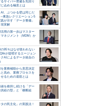
するサイバー脅威を先回り
封じ込める極意とは
とAI、ぶつかる壁は同じだ
」─東急レクリエーション5
実践が示す「データ整備」
う現実解
AI活用の第一歩はマスター
タマネジメント（MDM）か
Iの95％はなぜ使われない
Qlikが提唱するエージェン
ックAIによるデータ統合の
軸
活用を業務補助から意思決定
へと高め、業務プロセスを
させるための道筋とは
の価値を維持し続ける「デー
続供給の型」と「横断組
ータの民主化」の実践法！