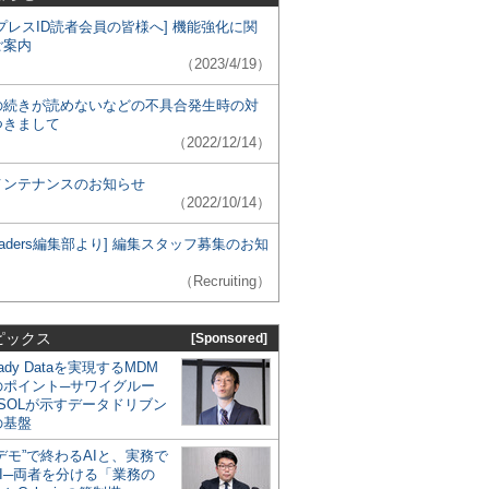
プレスID読者会員の皆様へ] 機能強化に関
ご案内
（2023/4/19）
の続きが読めないなどの不具合発生時の対
つきまして
（2022/12/14）
メンテナンスのお知らせ
（2022/10/14）
 Leaders編集部より] 編集スタッフ募集のお知
（Recruiting）
ピックス
[Sponsored]
eady Dataを実現するMDM
のポイント─サワイグルー
SOLが示すデータドリブン
の基盤
デモ”で終わるAIと、実務で
I─両者を分ける「業務の