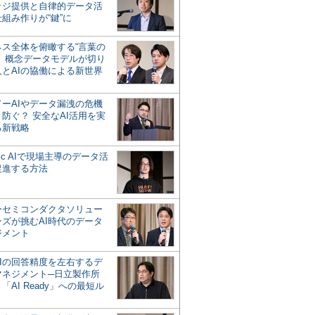
ッジ提供と自律的データ活
組み作りが“鍵”に
ネス全体を俯瞰する“言葉の
”、概念データモデルが切り
人とAIの協働による新世界
？
ドーAIやデータ漏洩の危機
防ぐ？ 安全なAI活用を実
る新戦略
ntic AIで現場主導のデータ活
促進する方法
ーセミコンダクタソリュー
ンズが挑むAI時代のデータ
ジメント
AIの回答精度を左右するデ
マネジメント─日立製作所
「AI Ready」への最短ル