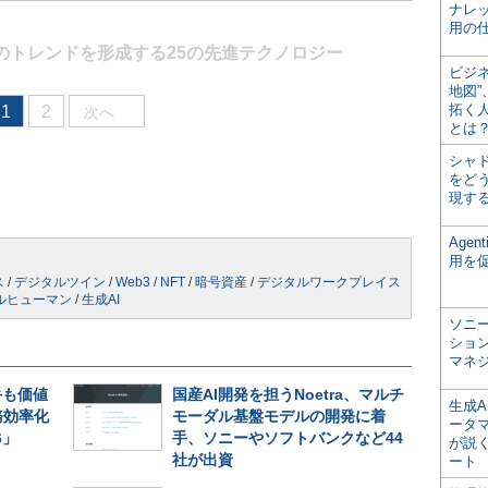
ナレ
用の仕
のトレンドを形成する25の先進テクノロジー
ビジ
地図
拓く
1
2
次へ
とは
シャ
をどう
現す
Age
用を
ス
/
デジタルツイン
/
Web3
/
NFT
/
暗号資産
/
デジタルワークプレイス
ルヒューマン
/
生成AI
ソニ
ショ
マネ
手も価値
国産AI開発を担うNoetra、マルチ
生成
務効率化
モーダル基盤モデルの開発に着
ータ
6」
手、ソニーやソフトバンクなど44
が説く
社が出資
ート