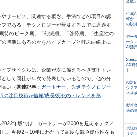
文脈」
生成
やサービス、関連する概念、手法などの項目の認
何か─
の脱
ラフである。テクノロジーが普及するまでに通過す
な期待のピーク期」「幻滅期」「啓発期」「生産性の
デー
どの時期にあるのかをハイプカーブと呼ぶ曲線上に
ータ
AI活
San
AX
イプサイクルは、企業が次に備えるべき技術トレ
ト
標として同社が年次で発表しているもので、他の分
AI
が高い（
関連記事
：
ガートナー、先進テクノロジー
ウス
ネス
25の注目技術が信頼/成長/変化のトレンドを形
製造
適の
022年版では、ガートナーが2000を超えるテクノ
信託銀
し、今後2～10年にわたって高度な競争優位性をも
リテ