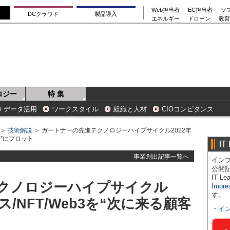
Web担当者
EC担当者
ソ
DCクラウド
製品導入
エネルギー
ドローン
教育
ロジー
特 集
データ活用
ワークスタイル
組織と人材
CIOコンピタンス
＞
技術解説
＞ ガートナーの先進テクノロジーハイプサイクル2022年
験”にプロット
IT
事業創出記事一覧へ
インプ
公開
IT 
クノロジーハイプサイクル
Impre
す。
ス/NFT/Web3を“次に来る顧客
・
イ