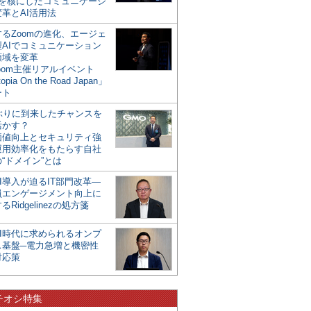
mを核にしたコミュニケーシ
革とAI活用法
るZoomの進化、エージェ
型AIでコミュニケーション
領域を変革
oom主催リアルイベント
opia On the Road Japan」
ート
年ぶりに到来したチャンスを
活かす？
価値向上とセキュリティ強
運用効率化をもたらす自社
“ドメイン”とは
I導入が迫るIT部門改革―
員エンゲージメント向上に
るRidgelinezの処方箋
AI時代に求められるオンプ
ス基盤─電力急増と機密性
対応策
チオシ特集