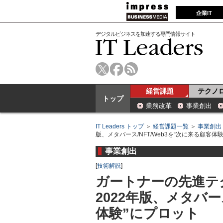
企業IT
デジタルビジネスを加速する専門情報サイト
経営課題
テクノ
トップ
業務改革
事業創出
IT Leaders トップ
＞
経営課題一覧
＞
事業創出
版、メタバース/NFT/Web3を“次に来る顧客体
事業創出
[
技術解説
]
ガートナーの先進テ
2022年版、メタバー
体験”にプロット