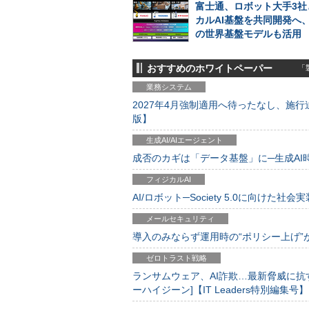
富士通、ロボット大手3社
カルAI基盤を共同開発へ、N
の世界基盤モデルも活用
おすすめのホワイトペーパー
「製
業務システム
2027年4月強制適用へ待ったなし、施行迫
版】
生成AI/AIエージェント
成否のカギは「データ基盤」に─生成AI時代
フィジカルAI
AI/ロボット─Society 5.0に向けた社会実
メールセキュリティ
導入のみならず運用時の“ポリシー上げ”が肝心
ゼロトラスト戦略
ランサムウェア、AI詐欺…最新脅威に抗
ーハイジーン]【IT Leaders特別編集号】