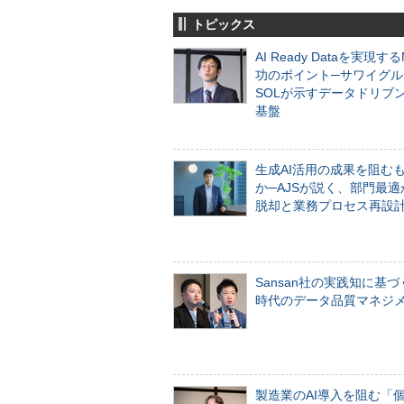
トピックス
AI Ready Dataを実現す
功のポイント─サワイグル
SOLが示すデータドリブ
基盤
生成AI活用の成果を阻む
か─AJSが説く、部門最適
脱却と業務プロセス再設
Sansan社の実践知に基づ
時代のデータ品質マネジ
製造業のAI導入を阻む「