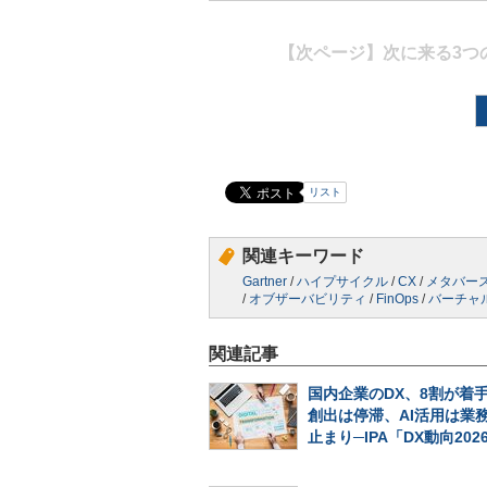
【次ページ】
次に来る3つ
リスト
関連キーワード
Gartner
/
ハイプサイクル
/
CX
/
メタバー
/
オブザーバビリティ
/
FinOps
/
バーチャ
関連記事
国内企業のDX、8割が着
創出は停滞、AI活用は業
止まり─IPA「DX動向202