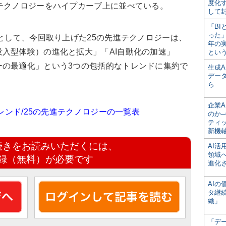
度化
テクノロジーをハイプカーブ上に並べている。
して
「BI
った
として、今回取り上げた25の先進テクノロジーは、
年の
入型体験）の進化と拡大」「AI自動化の加速」
とい
ーの最適化」という3つの包括的なトレンドに集約で
生成
デー
ら
企業A
トレンド/25の先進テクノロジーの一覧表
のか─
ティ
新機
続きをお読みいただくには、
AI
領域
録（無料）が必要です
進化
AI
タ継
織」
「デ