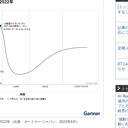
[イン
する
記事
応に
定期
[IT
らせ
ト
AI R
成功
プとJ
経営
“感動
22年（出典：ガートナー ジャパン、2022年8月）
動くA