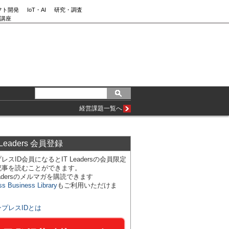
フト開発
IoT・AI
研究・調査
講座
経営課題一覧へ
 Leaders 会員登録
レスID会員になるとIT Leadersの会員限定
記事を読むことができます。
Leadersのメルマガを購読できます
ss Business Library
もご利用いただけま
ンプレスIDとは