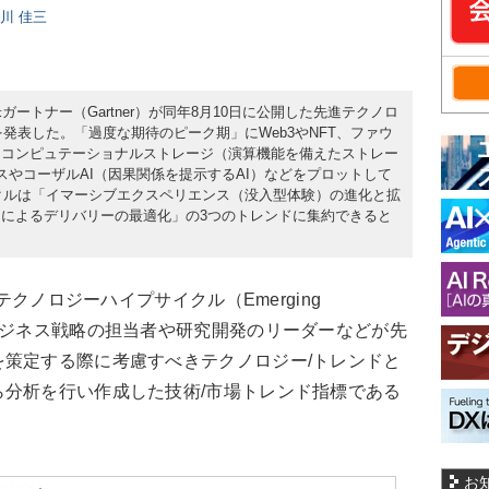
日川 佳三
米ガートナー（Gartner）が同年8月10日に公開した先進テクノロ
を発表した。「過度な期待のピーク期」にWeb3やNFT、ファウ
、コンピュテーショナルストレージ（演算機能を備えたストレー
スやコーザルAI（因果関係を提示するAI）などをプロットして
イクルは「イマーシブエクスペリエンス（没入型体験）の進化と拡
トによるデリバリーの最適化」の3つのトレンドに集約できると
テクノロジーハイプサイクル（Emerging
cle）は、ビジネス戦略の担当者や研究開発のリーダーなどが先
策定する際に考慮すべきテクノロジー/トレンドと
分析を行い作成した技術/市場トレンド指標である
お