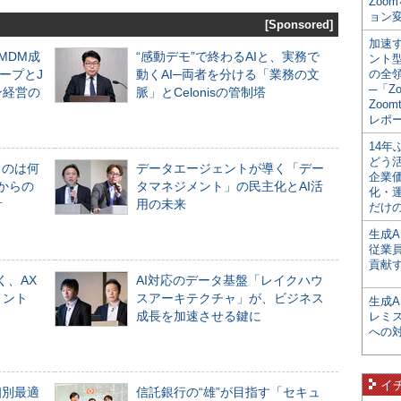
Zoo
ョン変
[Sponsored]
加速す
るMDM成
“感動デモ”で終わるAIと、実務で
ント
ープとJ
動くAI─両者を分ける「業務の文
の全
─「Z
ン経営の
脈」とCelonisの管制塔
Zoomt
レポ
14
どう
ものは何
データエージェントが導く「デー
企業
からの
タマネジメント」の民主化とAI活
化・
計
用の未来
だけの
生成A
従業
貢献す
く、AX
AI対応のデータ基盤「レイクハウ
メント
スアーキテクチャ」が、ビジネス
生成
成長を加速させる鍵に
レミ
への
イ
個別最適
信託銀行の“雄”が目指す「セキュ