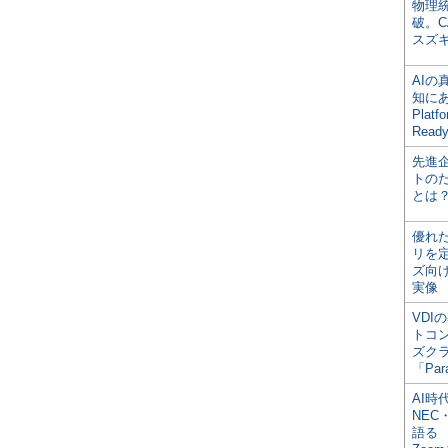
物理
破。C
スズ
AI
知にある
Plat
Read
先進
トの
とは
優れ
リを
ズ向
実像
VDI
トコ
ズク
「Par
AI時
NEC・
語る