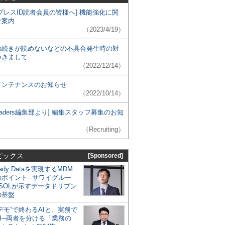
プレスID読者会員の皆様へ] 機能強化に関
ご案内
（2023/4/19）
の続きが読めないなどの不具合発生時の対
つきまして
（2022/12/14）
メンテナンスのお知らせ
（2022/10/14）
 Leaders編集部より] 編集スタッフ募集のお知
（Recruiting）
ピックス
[Sponsored]
eady Dataを実現するMDM
のポイント─サワイグルー
SOLが示すデータドリブン
の基盤
デモ”で終わるAIと、実務で
I─両者を分ける「業務の