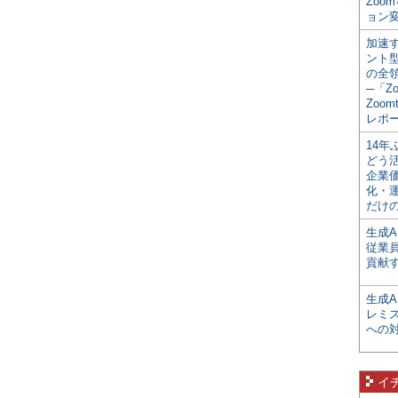
Zoo
ョン変
加速す
ント
の全
─「Z
Zoomt
レポ
14
どう
企業
化・
だけの
生成A
従業
貢献す
生成
レミ
への
イ