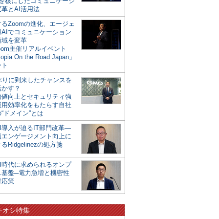
mを核にしたコミュニケーシ
革とAI活用法
るZoomの進化、エージェ
型AIでコミュニケーション
領域を変革
oom主催リアルイベント
opia On the Road Japan」
ート
年ぶりに到来したチャンスを
活かす？
価値向上とセキュリティ強
運用効率化をもたらす自社
“ドメイン”とは
I導入が迫るIT部門改革―
員エンゲージメント向上に
るRidgelinezの処方箋
AI時代に求められるオンプ
ス基盤─電力急増と機密性
対応策
チオシ特集