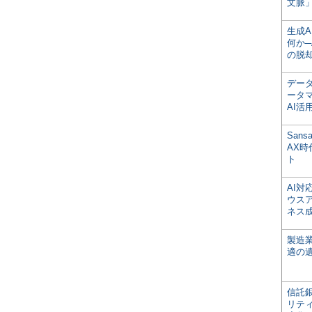
文脈」
生成
何か─
の脱
デー
ータ
AI活
San
AX
ト
AI
ウス
ネス
製造
適の
信託銀
リテ