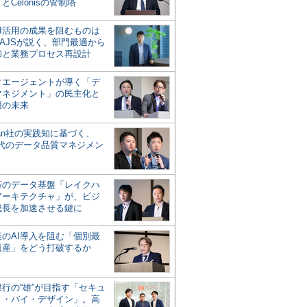
とCelonisの管制塔
AI活用の成果を阻むものは
AJSが説く、部門最適から
却と業務プロセス再設計
タエージェントが導く「デ
マネジメント」の民主化と
用の未来
san社の実践知に基づく、
時代のデータ品質マネジメン
対応のデータ基盤「レイクハ
アーキテクチャ」が、ビジ
成長を加速させる鍵に
業のAI導入を阻む「個別最
遺産」をどう打破するか
行の“雄”が目指す「セキュ
ィ・バイ・デザイン」。高