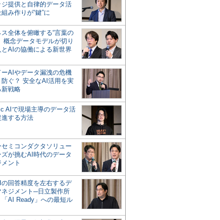
ッジ提供と自律的データ活
組み作りが“鍵”に
ネス全体を俯瞰する“言葉の
”、概念データモデルが切り
人とAIの協働による新世界
？
ドーAIやデータ漏洩の危機
防ぐ？ 安全なAI活用を実
る新戦略
ntic AIで現場主導のデータ活
促進する方法
ーセミコンダクタソリュー
ンズが挑むAI時代のデータ
ジメント
AIの回答精度を左右するデ
マネジメント─日立製作所
「AI Ready」への最短ル