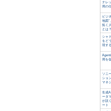
ナレ
用の仕
ビジ
地図
拓く
とは
シャ
をどう
現す
Age
用を
ソニ
ショ
マネ
生成
ータ
が説く
ート