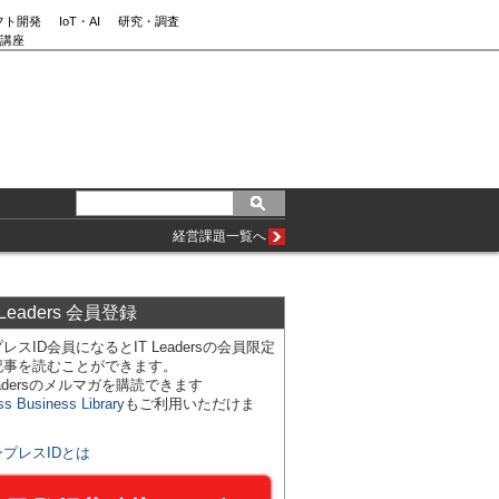
フト開発
IoT・AI
研究・調査
講座
経営課題一覧へ
 Leaders 会員登録
レスID会員になるとIT Leadersの会員限定
記事を読むことができます。
Leadersのメルマガを購読できます
ss Business Library
もご利用いただけま
ンプレスIDとは