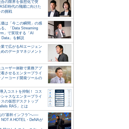
統合の限界を仮想化で突
ASE時代の飛躍に向けた
キの挑戦
の真価は「今この瞬間」の感
。「Data Streaming
form」で実現する「AI
y Data」を解説
企業で広がるAIエージェン
ためのデータマネジメント
？
たユーザー体験で業務アプ
定着させるエンタープライ
けノーコード開発ツールの
の導入コストを抑制！ コス
ンシャスなエンタープライ
ラスの仮想デスクトップ
allels RAS」とは
代の“基幹インフラ”へ──
NOT A HOTEL・DeNAが