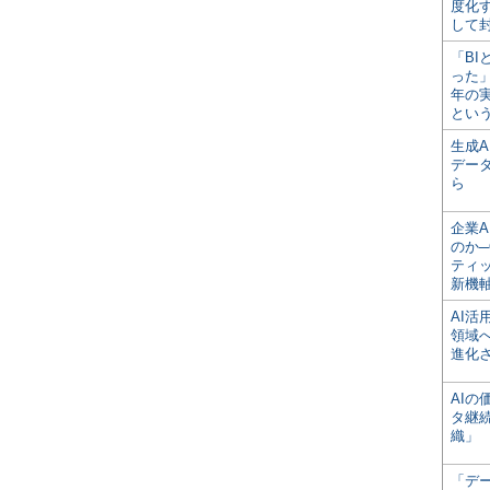
度化
して
「BI
った
年の
とい
生成
デー
ら
企業A
のか─
ティ
新機
AI
領域
進化
AI
タ継
織」
「デ