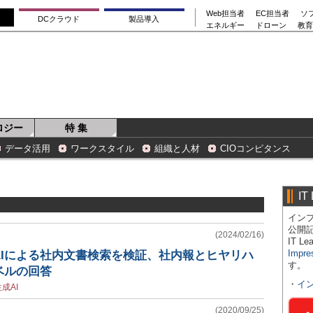
Web担当者
EC担当者
ソ
DCクラウド
製品導入
エネルギー
ドローン
教育
ロジー
特 集
データ活用
ワークスタイル
組織と人材
CIOコンピタンス
IT
インプ
公開
(2024/02/16)
IT 
Impre
AIによる社内文書検索を検証、社内報とヒヤリハ
す。
ベルの回答
・
イ
成AI
(2020/09/25)