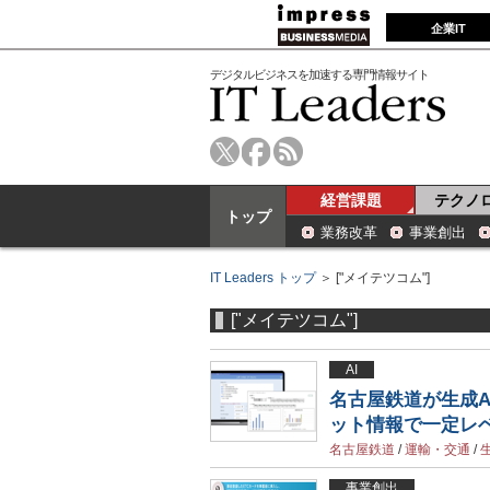
企業IT
デジタルビジネスを加速する専門情報サイト
経営課題
テクノ
トップ
業務改革
事業創出
IT Leaders トップ
＞ ["メイテツコム"]
["メイテツコム"]
AI
名古屋鉄道が生成
ット情報で一定レ
名古屋鉄道
/
運輸・交通
/
生
事業創出