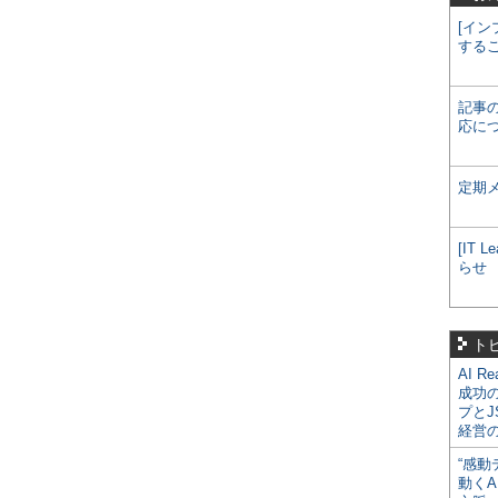
[イン
する
記事
応に
定期
[IT
らせ
ト
AI R
成功
プとJ
経営
“感動
動くA