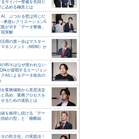
するサイバー脅威を先回り
封じ込める極意とは
とAI、ぶつかる壁は同じだ
」─東急レクリエーション5
実践が示す「データ整備」
う現実解
AI活用の第一歩はマスター
タマネジメント（MDM）か
Iの95％はなぜ使われない
Qlikが提唱するエージェン
ックAIによるデータ統合の
軸
活用を業務補助から意思決定
へと高め、業務プロセスを
させるための道筋とは
の価値を維持し続ける「デー
続供給の型」と「横断組
ータの民主化」の実践法！