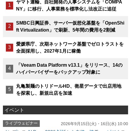
ヤマト運輸、自社開発の人事システムを「COMPA
NY」に移行、人事業務を標準化し法改正に追従
SMBC日興証券、サーバー仮想化基盤を「OpenShi
ft Virtualization」で刷新、5年間の費用を2割減
愛媛県庁、次期ネットワーク基盤でゼロトラストを
全面採用し、2027年1月に稼働
「Veeam Data Platform v13.1」をリリース、14の
ハイパーバイザーをバックアップ対象に
丸亀製麺のトリドールHD、衛星データで出店用地
を探索し、新規出店を加速
イベント
ライブウェビナー
2026年9月15日(火)・16日(水) 10:00