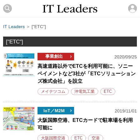
IT Leaders
＞ ["ETC"]
["ETC"]
事業創出
2020/09/25
高速道路以外でETCを利用可能に、ソニー
ペイメントなど3社が「ETCソリューション
ズ株式会社」を設立
メイテツコム
沖電気工業
ETC
IoT／M2M
2019/11/01
大阪国際空港、ETCカードで駐車場を利用
可能に
大阪国際空港
ETC
空港