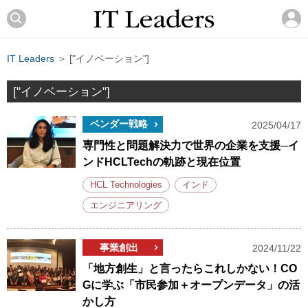
IT Leaders
＞ ["イノベーション"]
["イノベーション"]
ベンダー戦略
2025/04/17
専門性と問題解決力で世界の企業を支援─イ
ンドHCLTechの軌跡と現在位置
HCL Technologies
インド
エンジニアリング
事業創出
2024/11/22
「地方創生」と言ったらこれしかない！CO
Gに学ぶ「市民参加＋オープンデータ」の活
かし方