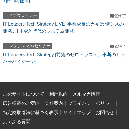
T部門の仕事]
ライブウェビナー
開催終了
IT Leaders Tech Strategy LIVE [事業成長のカギは[情シスの
開発力] 生成AI時代のシステム開発]
コンファレンス/セミナー
開催終了
IT Leaders Tech Strategy [前提のゼロトラスト、不断のサイ
バーハイジーン]
このサイトについて
利用規約
メルマガ購読
広告掲載のご案内
会社案内
プライバシーポリシー
特定商取引法に基づく表示
サイトマップ
お問合せ
よくある質問