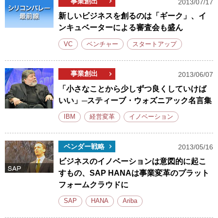
事業創出
2013/07/17
新しいビジネスを創るのは「ギーク」、イ
ンキュベーターによる審査会も盛ん
VC
ベンチャー
スタートアップ
事業創出
2013/06/07
「小さなことから少しずつ良くしていけば
いい」─スティーブ・ウォズニアック名言集
IBM
経営変革
イノベーション
ベンダー戦略
2013/05/16
ビジネスのイノベーションは意図的に起こ
すもの、SAP HANAは事業変革のプラット
フォームクラウドに
SAP
HANA
Ariba