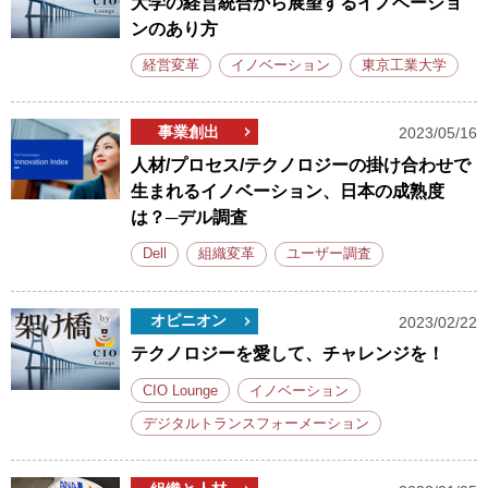
大学の経営統合から展望するイノベーショ
ンのあり方
経営変革
イノベーション
東京工業大学
事業創出
2023/05/16
人材/プロセス/テクノロジーの掛け合わせで
生まれるイノベーション、日本の成熟度
は？─デル調査
Dell
組織変革
ユーザー調査
オピニオン
2023/02/22
テクノロジーを愛して、チャレンジを！
CIO Lounge
イノベーション
デジタルトランスフォーメーション