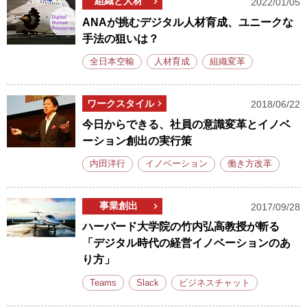
組織と人材
2022/01/05
ANAが挑むデジタル人材育成、ユニークな
手法の狙いは？
全日本空輸
人材育成
組織変革
ワークスタイル
2018/06/22
今日からできる、社員の意識変革とイノベ
ーション創出の実行策
内田洋行
イノベーション
働き方改革
事業創出
2017/09/28
ハーバード大学院の竹内弘高教授が斬る
「デジタル時代の経営イノベーションのあ
り方」
Teams
Slack
ビジネスチャット