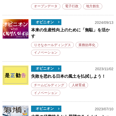
オープンデータ
電子行政
地方創生
オピニオン
2024/09/13
本来の生産性向上のために「無駄」を活か
す
りそなホールディングス
業務効率化
イノベーション
オピニオン
2023/11/02
失敗を恐れる日本の風土を払拭しよう！
チームビルディング
人材育成
イノベーション
オピニオン
2023/07/10