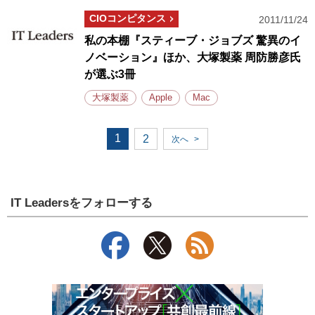
CIOコンピタンス
2011/11/24
私の本棚『スティーブ・ジョブズ 驚異のイ
ノベーション』ほか、大塚製薬 周防勝彦氏
が選ぶ3冊
大塚製薬
Apple
Mac
1
2
次へ
>
IT Leadersをフォローする