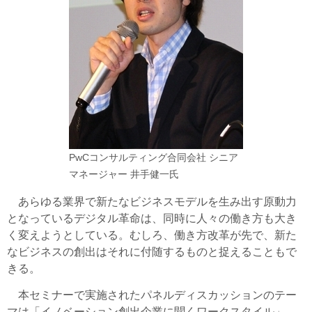
PwCコンサルティング合同会社 シニア
マネージャー 井手健一氏
あらゆる業界で新たなビジネスモデルを生み出す原動力
となっているデジタル革命は、同時に人々の働き方も大き
く変えようとしている。むしろ、働き方改革が先で、新た
なビジネスの創出はそれに付随するものと捉えることもで
きる。
本セミナーで実施されたパネルディスカッションのテー
マは「イノベーション創出企業に聞くワークスタイル」。