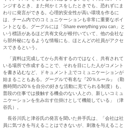
ンジするとき、また何かミスをしたときでも、恐れずにま
わりに発言ができる。心理的安全性が高い環境を作るに
は、チーム内でのコミュニケーションも非常に重要なポイ
ントとなる。グーグルには「Share everything you can」と
いう標語があるほど共有文化が根付いていて、他の会社な
ら部外秘になるような情報にも、ほとんどの社員がアクセ
スできるという。
「資料は完成してから共有するのではなく、共有されて
いる場所で作成することで、それを目にした人がコメント
を書き込むなど、ドキュメント上でコミュニケーションが
始まることもある。グーグルで有名な『20％ルール』（勤
務時間の20％を自分の好きな活動に充てられる制度）も、
普段の仕事では接触する機会のない人との、新しいコミュ
ニケーションを生み出す仕掛けとして機能している」（津
谷氏）。
長谷川氏と津谷氏の発言を聞いた井手氏は、「会社は社
員に気づきを与えることはできないが、刺激を与えること