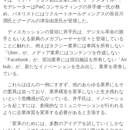
モデレーターはPwCコンサルティングの井手健一氏が務
め、パネリストにはリクルートホールディングスの長谷川
潤氏とグーグルの津谷由里氏が登壇した。
ディスカッションの冒頭に井手氏は、デジタル革命の旗
手ともいえる新興のメガプレーヤーが次々と登場している
ことに触れた。例えばタクシー業界には車両を所有しない
「Uber」が、メディア業界にはコンテンツを作成しない
「Facebook」が、宿泊業界には宿泊施設を所有しない「Air
bub」が、新たなイノベーションを生み出し、業界を席巻し
ている。
これらはほんの一例にすぎず、他のあらゆる業界にもそ
の驚異は迫っており、業界構造を変革しないと生き残れな
いという危機感が広がっている。井手氏は、イノベーショ
ンを起こすには、創発的なコミュニケーションが行われる
ように企業体質を変革する必要があると主張する。
「変革のためには、多数のアイデアを試していくしかな