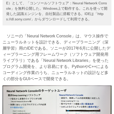
E）として、「コンソールソフトウェア：Neural Network Cons
ole」を無料公開した。Windows上で動作する。これを使って開
発した認識エンジンを、自社製品に搭載できる。IDEは「http
s://dl.sony.com/」からダウンロードして利用できる。
ソニーの「Neural Network Console」は、マウス操作で
ニューラルネットを設計できる、ディープラーニング（深
層学習）用のIDEである。ソニーが2017年6月に公開したデ
ィープラーニング用フレームワーク（ソフトウェア開発用
ライブラリ）である「Neural Network Libraries」を使った
プログラム開発を、より容易にする。PythonやC++による
コーディング作業のうち、ニューラルネットの設計など多
くの部分をGUIベースで開発できる。