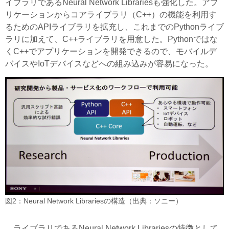
イブラリであるNeural Network Librariesも強化した。アプ
リケーションからコアライブラリ（C++）の機能を利用す
るためのAPIライブラリを拡充し、これまでのPythonライブ
ラリに加えて、C++ライブラリを用意した。Pythonではな
くC++でアプリケーションを開発できるので、モバイルデ
バイスやIoTデバイスなどへの組み込みが容易になった。
図2：Neural Network Librariesの構造（出典：ソニー）
ライブラリであるNeural Network Librariesの特徴として