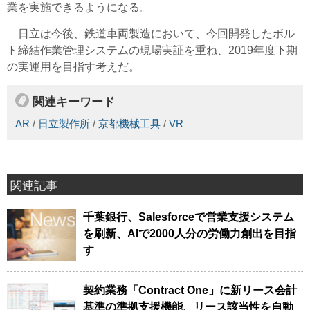
業を実施できるようになる。
日立は今後、鉄道車両製造において、今回開発したボル
ト締結作業管理システムの現場実証を重ね、2019年度下期
の実運用を目指す考えだ。
関連キーワード
AR
/
日立製作所
/
京都機械工具
/
VR
関連記事
千葉銀行、Salesforceで営業支援システム
を刷新、AIで2000人分の労働力創出を目指
す
契約業務「Contract One」に新リース会計
基準の準拠支援機能、リース該当性を自動