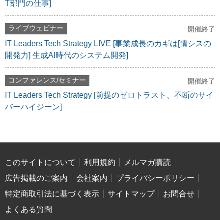
T部門の仕事]
ライブウェビナー
開催終了
IT Leaders Tech Strategy LIVE [事業成長のカギは[情シスの
開発力] 生成AI時代のシステム開発]
コンファレンス/セミナー
開催終了
IT Leaders Tech Strategy [前提のゼロトラスト、不断のサイ
バーハイジーン]
このサイトについて
利用規約
メルマガ購読
広告掲載のご案内
会社案内
プライバシーポリシー
特定商取引法に基づく表示
サイトマップ
お問合せ
よくある質問