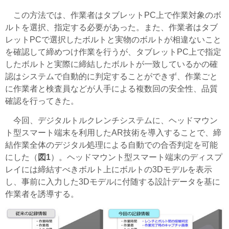
この方法では、作業者はタブレットPC上で作業対象のボ
ルトを選択、指定する必要があった。また、作業者はタブ
レットPCで選択したボルトと実物のボルトが相違ないこと
を確認して締めつけ作業を行うが、タブレットPC上で指定
したボルトと実際に締結したボルトが一致しているかの確
認はシステムで自動的に判定することができず、作業ごと
に作業者と検査員などが人手による複数回の安全性、品質
確認を行ってきた。
今回、デジタルトルクレンチシステムに、ヘッドマウン
ト型スマート端末を利用したAR技術を導入することで、締
結作業全体のデジタル処理による自動での合否判定を可能
にした（
図1
）。ヘッドマウント型スマート端末のディスプ
レイには締結すべきボルト上にボルトの3Dモデルを表示
し、事前に入力した3Dモデルに付随する設計データを基に
作業者を誘導する。