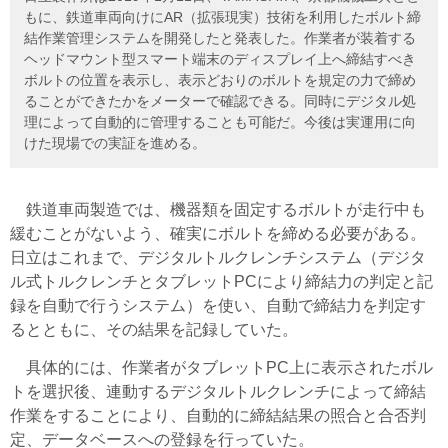
もに、鉄道車両向けにAR（拡張現実）技術を利用したボルト締
結作業管理システムを開発したと発表した。作業者が装着する
ヘッドマウント型スマート端末のディスプレイ上へ締結すべき
ボルトの位置を表示し、表示どおりのボルトを規定の力で締め
ることができたかをメーターで確認できる。同時にデジタル処
理によって自動的に管理することも可能だ。今後は実運用に向
けた現場での実証を進める。
鉄道車両製造では、機器類を固定するボルトが走行中も
緩むことがないよう、確実にボルトを締める必要がある。
日立はこれまで、デジタルトルクレンチシステム（デジタ
ル式トルクレンチとタブレットPCにより締結力の判定と記
録を自動で行うシステム）を使い、自動で締結力を判定す
るとともに、その結果を記録していた。
具体的には、作業者がタブレットPC上に表示されたボル
トを選択後、連動するデジタルトルクレンチによって締結
作業をすることにより、自動的に締結結果の照合と合否判
定、データベースへの登録を行っていた。