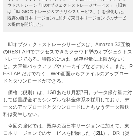
ウドストレージ「IIJオブジェクトストレージサービス」（旧称
は「IIJ GIOストレージ＆アナリシスサービス」）を強化した。
既存の西日本リージョンに加えて東日本リージョンでのサービ
ス提供を開始した。
IIJオブジェクトストレージサービスは、Amazon S3互換
のREST APIでアクセスできるクラウド型のオブジェクトス
トレージである。特徴の1つは、保存容量に上限がないこ
と。大容量バックアップやアーカイブなどに向く。また、R
EST APIだけでなく、Web画面からファイルのアップロー
ドとダウンロードができる。
価格（税別）は、1GBあたり月額7円。データ保存量に対
して従量課金するシンプルな料金体系を採用しており、デ
ータのアップロードとダウンロードにともなうデータ転送
料は発生しない。
今回の強化では、既存の西日本リージョンに加えて、東
日本リージョンでのサービスを開始した（
図1
）。DR（災