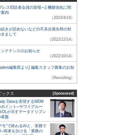
プレスID読者会員の皆様へ] 機能強化に関
ご案内
（2023/4/19）
の続きが読めないなどの不具合発生時の対
つきまして
（2022/12/14）
メンテナンスのお知らせ
（2022/10/14）
 Leaders編集部より] 編集スタッフ募集のお知
（Recruiting）
ピックス
[Sponsored]
eady Dataを実現するMDM
のポイント─サワイグルー
SOLが示すデータドリブン
の基盤
デモ”で終わるAIと、実務で
I─両者を分ける「業務の