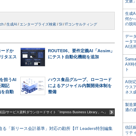
文脈」
生成
何か─
の脱
rch
/
生成AI
/
エンタープライズ検索
/
SI
/
ITコンサルティング
デー
ータ
AI活
コードか
ROUTE06、要件定義AI「Acsim」
リタエス
にテスト自動化機能を追加
San
AX
ト
を担うAI
ハウス食品グループ、ローコード
AI
長期記
によるアジャイル内製開発体制を
ウス
義を自動
整備
ネス
製造
適の
品/サービス資料ダウンロードサイト「Impress Business Library」へ」
信託銀
る「新リース会計基準」対応の勘所【IT Leaders特別編集
リテ