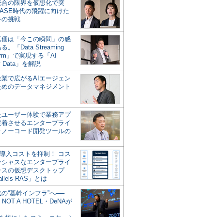
統合の限界を仮想化で突
ASE時代の飛躍に向けた
キの挑戦
の真価は「今この瞬間」の感
。「Data Streaming
form」で実現する「AI
y Data」を解説
企業で広がるAIエージェン
ためのデータマネジメント
？
たユーザー体験で業務アプ
定着させるエンタープライ
けノーコード開発ツールの
の導入コストを抑制！ コス
ンシャスなエンタープライ
ラスの仮想デスクトップ
allels RAS」とは
代の“基幹インフラ”へ──
NOT A HOTEL・DeNAが