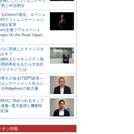
mを核にしたコミュニケーシ
革とAI活用法
るZoomの進化、エージェ
型AIでコミュニケーション
領域を変革
oom主催リアルイベント
opia On the Road Japan」
ート
年ぶりに到来したチャンスを
活かす？
価値向上とセキュリティ強
運用効率化をもたらす自社
“ドメイン”とは
I導入が迫るIT部門改革―
員エンゲージメント向上に
るRidgelinezの処方箋
AI時代に求められるオンプ
ス基盤─電力急増と機密性
対応策
チオシ特集