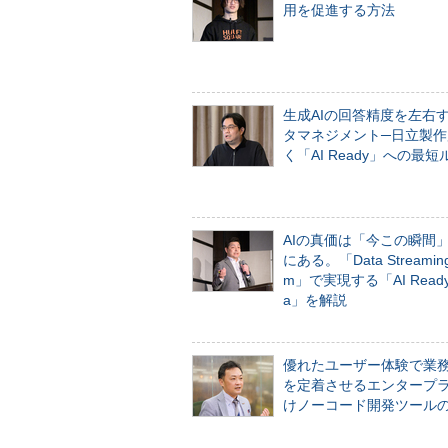
用を促進する方法
生成AIの回答精度を左右
タマネジメント─日立製作
く「AI Ready」への最短
AIの真価は「今この瞬間
にある。「Data Streaming 
m」で実現する「AI Ready 
a」を解説
優れたユーザー体験で業
を定着させるエンタープ
けノーコード開発ツール