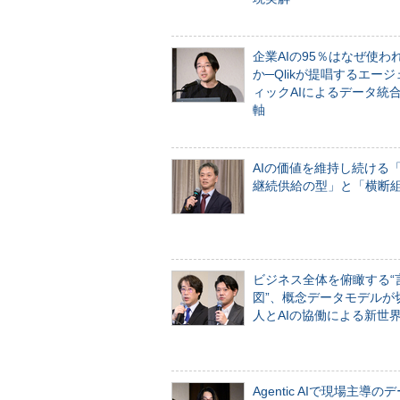
企業AIの95％はなぜ使わ
か─Qlikが提唱するエー
ィックAIによるデータ統
軸
AIの価値を維持し続ける
継続供給の型」と「横断
ビジネス全体を俯瞰する“
図”、概念データモデルが
人とAIの協働による新世
Agentic AIで現場主導の