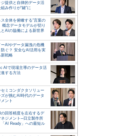
ッジ提供と自律的データ活
組み作りが“鍵”に
ネス全体を俯瞰する“言葉の
”、概念データモデルが切り
人とAIの協働による新世界
？
ドーAIやデータ漏洩の危機
防ぐ？ 安全なAI活用を実
る新戦略
ntic AIで現場主導のデータ活
促進する方法
ーセミコンダクタソリュー
ンズが挑むAI時代のデータ
ジメント
AIの回答精度を左右するデ
マネジメント─日立製作所
「AI Ready」への最短ル