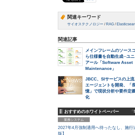
関連キーワード
サイオステクノロジー
/
RAG
/
Elasticsea
関連記事
メインフレームのソース
ら仕様書を自動生成─ユニ
アール「Software Asset
Maintenance」
JBCC、SIサービスの上流
エージェントを開発、「
憶」で現状分析や要件定
化
おすすめのホワイトペーパー
「製
業務システム
2027年4月強制適用へ待ったなし、施行迫
版】