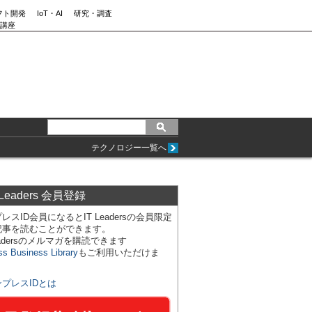
フト開発
IoT・AI
研究・調査
講座
テクノロジー一覧へ
 Leaders 会員登録
レスID会員になるとIT Leadersの会員限定
記事を読むことができます。
Leadersのメルマガを購読できます
ss Business Library
もご利用いただけま
ンプレスIDとは