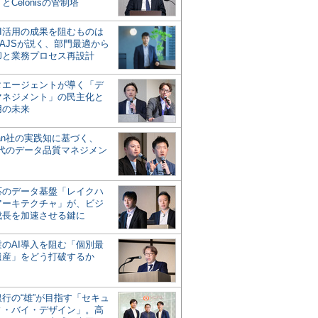
とCelonisの管制塔
AI活用の成果を阻むものは
AJSが説く、部門最適から
却と業務プロセス再設計
タエージェントが導く「デ
マネジメント」の民主化と
用の未来
san社の実践知に基づく、
時代のデータ品質マネジメン
対応のデータ基盤「レイクハ
アーキテクチャ」が、ビジ
成長を加速させる鍵に
業のAI導入を阻む「個別最
遺産」をどう打破するか
行の“雄”が目指す「セキュ
ィ・バイ・デザイン」。高