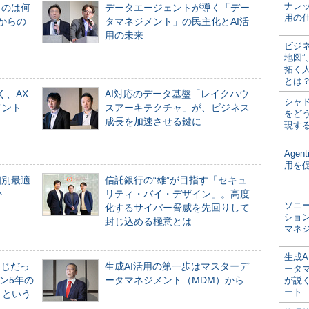
ナレ
ものは何
データエージェントが導く「デー
用の仕
からの
タマネジメント」の民主化とAI活
計
用の未来
ビジ
地図
拓く
とは
く、AX
AI対応のデータ基盤「レイクハウ
シャ
メント
スアーキテクチャ」が、ビジネス
をどう
成長を加速させる鍵に
現す
Age
用を
個別最適
信託銀行の“雄”が目指す「セキュ
か
リティ・バイ・デザイン」。高度
ソニ
化するサイバー脅威を先回りして
ショ
封じ込める極意とは
マネ
生成
同じだっ
生成AI活用の第一歩はマスターデ
ータ
ン5年の
ータマネジメント（MDM）から
が説く
ート
」という