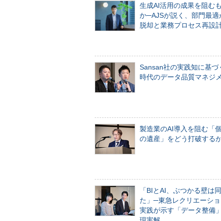
生成AI活用の成果を阻む
か─AJSが説く、部門最適
脱却と業務プロセス再設
Sansan社の実践知に基づ
時代のデータ品質マネジ
製造業のAI導入を阻む「
の遺産」をどう打破する
「BIとAI、ぶつかる壁は
た」─東急レクリエーショ
実践が示す「データ整備
現実解