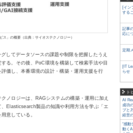
[イン
する
記事
応に
ービス」の概要（出典：サイオステクノロジー）
定期
ングしてデータソースの課題や制限を把握したうえ
する。その後、PoC環境を構築して検索手法や目
[IT
を評価し、本番環境の設計・構築・運用支援を行
らせ
ト
クノロジーは、RAGシステムの構築・運用に加え
AI R
成功
lasticsearch製品の知識や利用方法を学ぶ「エ
プとJ
を用意している。
経営
“感動
動くA