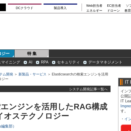
Web担当者
EC担当者
ソ
DCクラウド
製品導入
エネルギー
ドローン
教育
ロジー
特 集
スマイニング
AI
RPA
セキュリティ
データマネジメント
テム開発
＞
新製品・サービス
＞ Elasticsearchの検索エンジンを活用
ロジー
IT
システム開発記事一覧へ
インプ
公開
IT 
hの検索エンジンを活用したRAG構成
Impre
す。
サイオステクノロジー
・
イ
ers編集部）