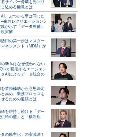
するサイバー脅威を先回り
封じ込める極意とは
とAI、ぶつかる壁は同じだ
」─東急レクリエーション5
実践が示す「データ整備」
う現実解
AI活用の第一歩はマスター
タマネジメント（MDM）か
Iの95％はなぜ使われない
Qlikが提唱するエージェン
ックAIによるデータ統合の
軸
活用を業務補助から意思決定
へと高め、業務プロセスを
させるための道筋とは
の価値を維持し続ける「デー
続供給の型」と「横断組
ータの民主化」の実践法！