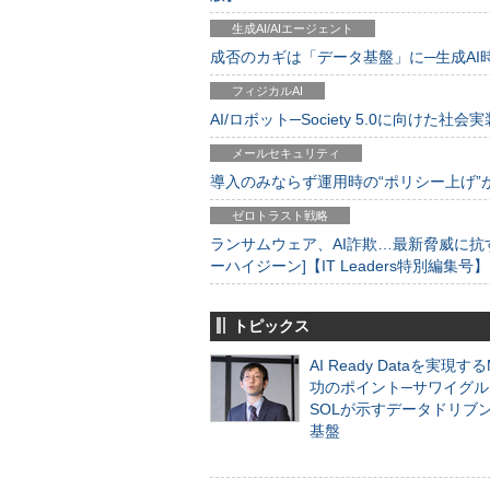
生成AI/AIエージェント
成否のカギは「データ基盤」に─生成AI時代
フィジカルAI
AI/ロボット─Society 5.0に向けた社会実
メールセキュリティ
導入のみならず運用時の“ポリシー上げ”が肝心
ゼロトラスト戦略
ランサムウェア、AI詐欺…最新脅威に抗
ーハイジーン]【IT Leaders特別編集号】
トピックス
AI Ready Dataを実現す
功のポイント─サワイグル
SOLが示すデータドリブ
基盤