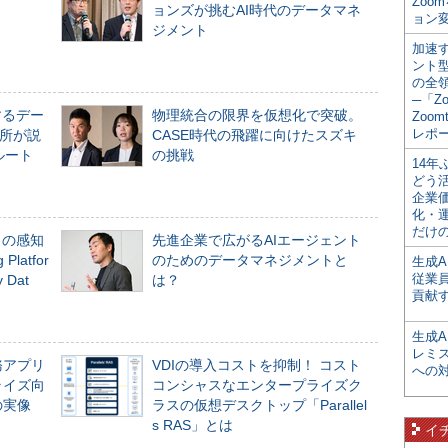
Zoo
ョンズが挑むAI時代のデータマネ
ョン変
ジメント
加速す
ント
の全
─「Z
するデー
物理統合の限界を仮想化で突破。
Zoomt
レポ
所が説
CASE時代の飛躍に向けたスズキ
ルート
の挑戦
14
どう
企業
化・
だけの
」の感知
先進企業で広がるAIエージェント
Platfor
のためのデータマネジメントと
生成A
従業
Dat
は？
貢献す
生成
レミ
務アプリ
VDIの導入コストを抑制！ コスト
への
ライズ向
コンシャスなエンタープライズク
の実像
ラスの仮想デスクトップ「Parallel
s RAS」とは
イ