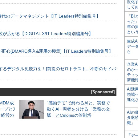
度化
して
のデータマネジメント【IT Leaders特別編集号】
「BI
った
年の
とい
装が広がる【DIGITAL X/IT Leaders特別編集号】
生成
デー
[DMARC導入&運用の極意]【IT Leaders特別編集号】
ら
企業A
するデジタル免疫力を！[前提のゼロトラスト、不断のサイバ
のか─
ティ
新機
AI
[Sponsored]
領域
進化
るMDM成
“感動デモ”で終わるAIと、実務で
ープとJ
動くAI─両者を分ける「業務の文
AI
ン経営の
脈」とCelonisの管制塔
タ継
織」
「デ