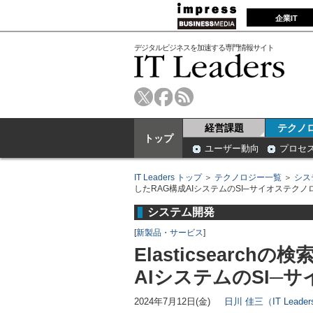
企業IT
デジタルビジネスを加速する専門情報サイト
経営課題
テクノ
トップ
ユーザー動向
プロセ
IT Leaders トップ
＞
テクノロジー一覧
＞
シス
したRAG構成AIシステムのSI─サイオステクノ
システム開発
[
新製品・サービス
]
Elasticsearc
AIシステムのSI─
2024年7月12日(金)
日川 佳三（IT Lead