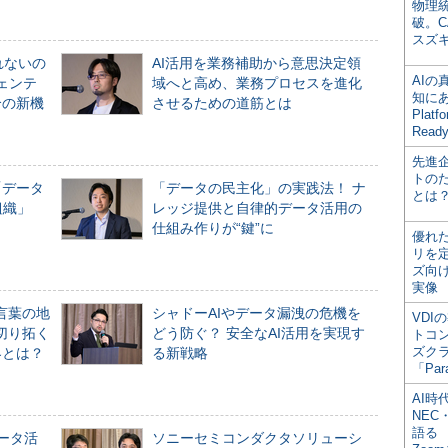
物理
破。C
スズ
れないの
AI活用を業務補助から意思決定領
AI
ジェンテ
域へと高め、業務プロセスを進化
知にある
合の新機
させるための道筋とは
Plat
Read
先進
トの
「データ
「データの民主化」の実践法！ ナ
とは
組織」
レッジ提供と自律的データ活用の
仕組み作りが“鍵”に
優れ
リを
ズ向
実像
言葉の地
シャドーAIやデータ漏洩の危機を
VDI
切り拓く
どう防ぐ？ 安全なAI活用を実現す
トコ
ズク
界とは？
る新戦略
「Par
AI時
NEC・
語る
データ活
ソニーセミコンダクタソリューシ