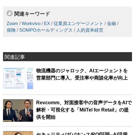
関連キーワード
Zoom
/
Workvivo
/
EX
/
従業員エンゲージメント
/
金融
/
保険
/
SOMPOホールディングス
/
人的資本経営
関連記事
物流機器のジャロック、AIエージェントを
営業部門に導入、受注率や商談化率が向上
Revcomm、対面接客中の音声データをAIで
解析・可視化する「MiiTel for Retail」の提
供を開始
セキュリティ/ガバナンス/ROI証明─AI活用