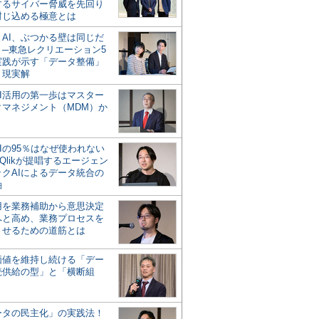
するサイバー脅威を先回り
封じ込める極意とは
とAI、ぶつかる壁は同じだ
」─東急レクリエーション5
実践が示す「データ整備」
う現実解
AI活用の第一歩はマスター
タマネジメント（MDM）か
Iの95％はなぜ使われない
Qlikが提唱するエージェン
ックAIによるデータ統合の
軸
活用を業務補助から意思決定
へと高め、業務プロセスを
させるための道筋とは
の価値を維持し続ける「デー
続供給の型」と「横断組
ータの民主化」の実践法！