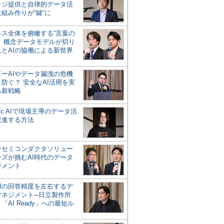
ッジ提供と自律的データ活
組み作りが“鍵”に
ネス全体を俯瞰する“言葉の
”、概念データモデルが切り
人とAIの協働による新世界
？
ドーAIやデータ漏洩の危機
防ぐ？ 安全なAI活用を実
る新戦略
ntic AIで現場主導のデータ活
促進する方法
ーセミコンダクタソリュー
ンズが挑むAI時代のデータ
ジメント
AIの回答精度を左右するデ
マネジメント─日立製作所
「AI Ready」への最短ル