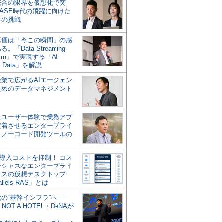
統合の限界を仮想化で突
ASE時代の飛躍に向けた
キの挑戦
の真価は「今この瞬間」の感
。「Data Streaming
form」で実現する「AI
y Data」を解説
企業で広がるAIエージェン
ためのデータマネジメント
？
たユーザー体験で業務アプ
定着させるエンタープライ
けノーコード開発ツールの
の導入コストを抑制！ コス
ンシャスなエンタープライ
ラスの仮想デスクトップ
allels RAS」とは
代の“基幹インフラ”へ──
NOT A HOTEL・DeNAが