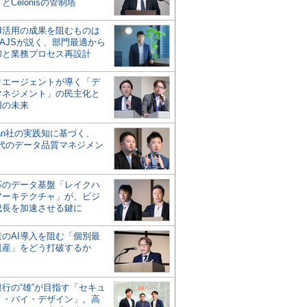
とCelonisの管制塔
AI活用の成果を阻むものは
AJSが説く、部門最適から
却と業務プロセス再設計
タエージェントが導く「デ
マネジメント」の民主化と
用の未来
san社の実践知に基づく、
時代のデータ品質マネジメン
対応のデータ基盤「レイクハ
アーキテクチャ」が、ビジ
成長を加速させる鍵に
業のAI導入を阻む「個別最
遺産」をどう打破するか
行の“雄”が目指す「セキュ
ィ・バイ・デザイン」。高