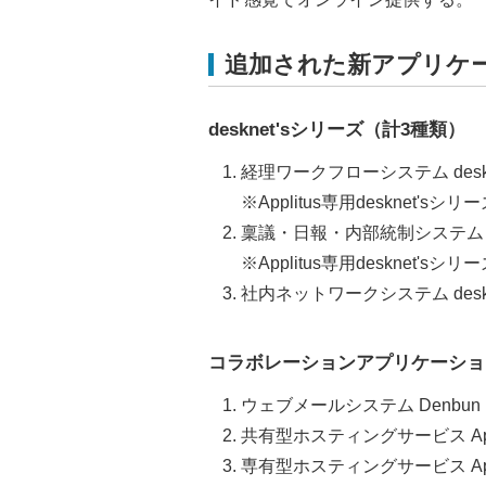
追加された新アプリケ
desknet'sシリーズ（計3種類）
経理ワークフローシステム deskne
※Applitus専用desknet'sシリ
稟議・日報・内部統制システム de
※Applitus専用desknet'sシリ
社内ネットワークシステム deskne
コラボレーションアプリケーショ
ウェブメールシステム Denbu
共有型ホスティングサービス Applit
専有型ホスティングサービス Appli