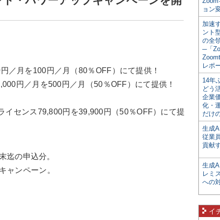
スメント・パワーアップキャンペーンを開
Zoo
ョン変
加速す
ント
の全
─「Z
Zoomt
レポ
ザ500円／月を100円／月（80％OFF）にて提供！
14
ーザ 1,000円／月を500円／月（50％OFF）にて提供！
どう
企業
化・
 ：年間ライセンス79,800円を39,900円（50％OFF）にて提
だけの
生成A
従業
貢献す
月末迄の申込分。
生成
キャンペーン。
レミ
への
イ