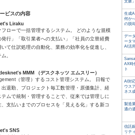
文脈」
ービスの内容
生成
何か─
s Liraku
の脱
フローで一括管理するシステム。 どのような規模
デー
の発行」「取引業者への支払い」「社員の立替経費
ータ
AI活
用いて仕訳処理の自動化、業務の効率化を促進し、
テム。
San
AX
ト
sknet's MMM （デスクネッツ エムスリー）
nagement（管理）するコスト管理システム。 日報で
AI
ウス
、出退勤、プロジェクト毎工数管理・原価集計、経
ネス
ステムで統制・管理することで、従来では管理しに
製造
注、支払いまでのプロセスを「見える化」する新コ
適の
信託銀
's SNS
リテ