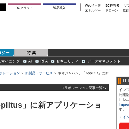
Web担当者
EC担当者
ソ
DCクラウド
製品導入
エネルギー
ドローン
教育
ロジー
特 集
スマイニング
AI
RPA
セキュリティ
データマネジメント
ボレーション
＞
新製品・サービス
＞ ネオジャパン、「Applitus」に新
IT
コラボレーション記事一覧へ
インプ
公開
IT 
plitus」に新アプリケーショ
Impre
す。
・
イ