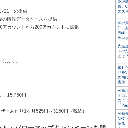
物理
破。C
ン21」の提供
スズ
最大級の情報データベースを提供
AI
0アカウントから200アカウントに拡張
知にある
Plat
Read
先進
トの
とは
たします。
優れ
リを
ズ向
実像
VDI
 ：
15,750円
トコ
ズク
「Par
ーザーあたり1ヶ月525円～3150円（税込）
AI時
NEC・
語る