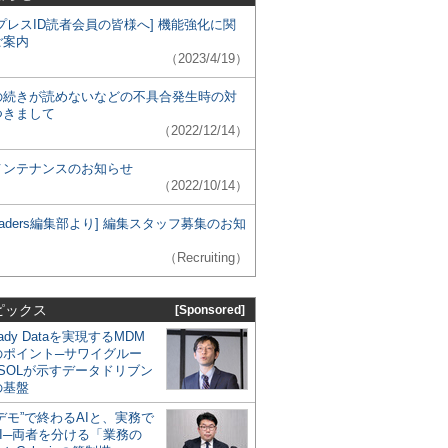
プレスID読者会員の皆様へ] 機能強化に関
ご案内
（2023/4/19）
の続きが読めないなどの不具合発生時の対
つきまして
（2022/12/14）
メンテナンスのお知らせ
（2022/10/14）
 Leaders編集部より] 編集スタッフ募集のお知
（Recruiting）
ピックス
[Sponsored]
eady Dataを実現するMDM
のポイント─サワイグルー
SOLが示すデータドリブン
の基盤
デモ”で終わるAIと、実務で
I─両者を分ける「業務の