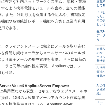
に有効な社内ネットワークシステム。 規模・業種
度化
して
チするよう携帯電話モジュールを含め、全ての機能
「BI
S。また、利用頻度を促進する仕組みや、初期設定
った
年の
者機能や各種統計レポート機能を充実し企業内利用
とい
使用できる。
生成
デー
ら
て、クライアントメーラに完全にメールを取り込む
企業A
ルを保管し続けメーラからメールサーバのメールボ
のか─
ティ
より電子メールの集中管理を実現。 さらに最新の
新機
ーラと同等の操作性を実現。 Applitusでは、メー
AI
領域
用も可能。
進化
AI
r Value&ApplitusServer Empower
タ継
e（バリュー）は共用型ながら安定・セキュアなウェブ＆メールホ
織」
提供。1GBの大容量でメールアカウント作成は無
「デ
準装備されている。ApplitusServer