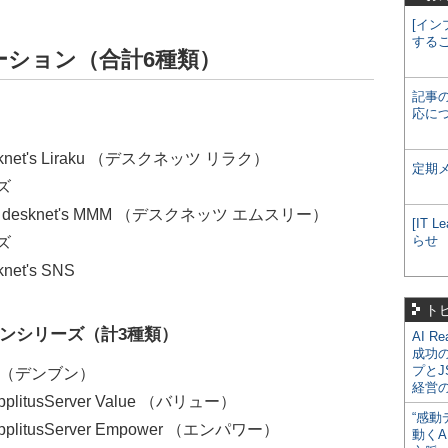
[イン
する
ーション（合計6種類）
記事
応に
t's Liraku （デスクネッツ リラク）
定期
ーズ
sknet's MMM （デスクネッツ エムスリー）
[IT
らせ
ーズ
t's SNS
ト
ンシリーズ（計3種類）
AI R
成功
プとJ
n （デンブン）
経営
usServer Value （バリュー）
“感動
tusServer Empower （エンパワー）
動くA