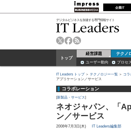
企業IT
デジタルビジネスを加速する専門情報サイト
経営課題
テクノ
トップ
ユーザー動向
プロセ
IT Leaders トップ
＞
テクノロジー一覧
＞
コラ
アプリケーション／サービス
コラボレーション
[
新製品・サービス
]
ネオジャパン、「Ap
ン／サービス
2008年7月3日(木)
IT Leaders編集部