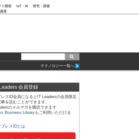
フト開発
IoT・AI
研究・調査
講座
テクノロジー一覧へ
 Leaders 会員登録
レスID会員になるとIT Leadersの会員限定
記事を読むことができます。
Leadersのメルマガを購読できます
ss Business Library
もご利用いただけま
ンプレスIDとは