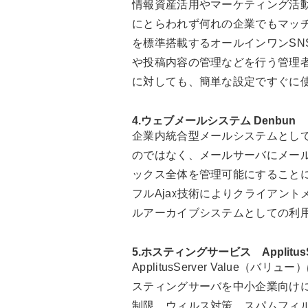
情報資産活用やマーケティング活動
にとらわれず何れの企業でもマッ
を標準搭載するオールインワンSN
や投稿内容の管理などを行う管理
に対しても、簡単な設定ですぐに
4.ウェブメールシステム Denbun
企業内統合型メールシステムとし
のではなく、メールサーバにメー
ックス全体を管理可能にすることに
フルAjax技術によりクライアントメ
ルアーカイブシステムとしての利
5.ホスティングサービス ApplitusServe
ApplitusServer Valu
スティングサーバを中小企業向けに
制限。ウィルス対策、スパムフィルタも標