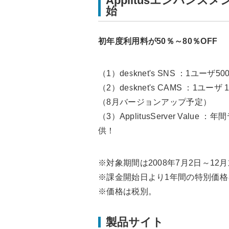
Applitusエンハン
始
初年度利用料が50％～80％OFF
（1）desknet's SNS ：1ユー
（2）desknet's CAMS ：1ユ
（8月バージョンアップ予定）
（3）ApplitusServer Value
供！
※対象期間は2008年7月2日～12
※課金開始日より1年間の特別価格
※価格は税別。
製品サイト