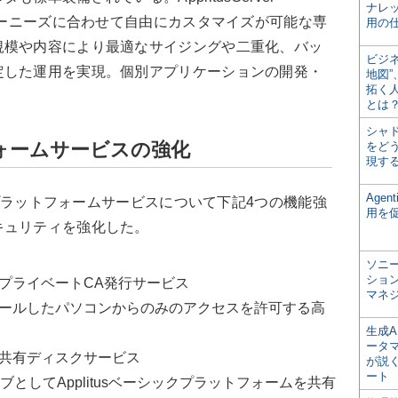
ナレ
ーザーニーズに合わせて自由にカスタマイズが可能な専
用の仕
規模や内容により最適なサイジングや二重化、バッ
ビジ
定した運用を実現。個別アプリケーションの開発・
地図
拓く
とは
シャ
ォームサービスの強化
をどう
現す
Age
ックプラットフォームサービスについて下記4つの機能強
用を
キュリティを強化した。
ソニ
ショ
プライベートCA発行サービス
マネ
ールしたパソコンからのみのアクセスを許可する高
生成
ータ
共有ディスクサービス
が説く
ート
イブとしてApplitusベーシックプラットフォームを共有