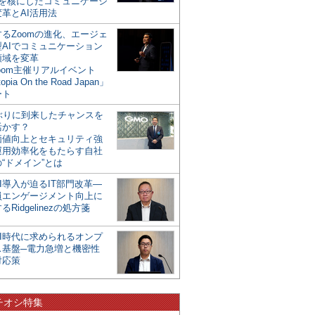
mを核にしたコミュニケーシ
革とAI活用法
るZoomの進化、エージェ
型AIでコミュニケーション
領域を変革
oom主催リアルイベント
opia On the Road Japan」
ート
年ぶりに到来したチャンスを
活かす？
価値向上とセキュリティ強
運用効率化をもたらす自社
“ドメイン”とは
I導入が迫るIT部門改革―
員エンゲージメント向上に
るRidgelinezの処方箋
AI時代に求められるオンプ
ス基盤─電力急増と機密性
対応策
チオシ特集