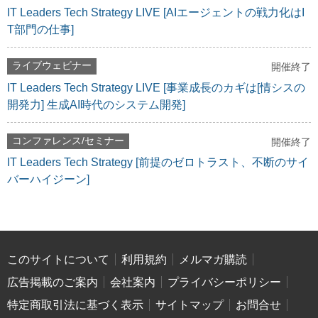
IT Leaders Tech Strategy LIVE [AIエージェントの戦力化はI
T部門の仕事]
ライブウェビナー
開催終了
IT Leaders Tech Strategy LIVE [事業成長のカギは[情シスの
開発力] 生成AI時代のシステム開発]
コンファレンス/セミナー
開催終了
IT Leaders Tech Strategy [前提のゼロトラスト、不断のサイ
バーハイジーン]
このサイトについて
利用規約
メルマガ購読
広告掲載のご案内
会社案内
プライバシーポリシー
特定商取引法に基づく表示
サイトマップ
お問合せ