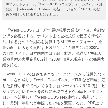
BIプラットフォーム「WebFOCUS（ウェブフォーカス）」（開
発元：米Information Builders）の新バージョン「7.6.10」の提
供を同日より開始すると発表した。
「WebFOCUS」は、経営層や現場の業務担当者、複雑な
分析を必要とするアナリストまで全社規模で幅広く情報を
活用するための仕組みを提供するBIプラットフォーム。企
業力向上に大きく貢献する製品として全世界1万2,000以上
の顧客サイト、日本国内では金融、製造、流通など幅広い
業種業態の大手企業832社（2009年8月末現在）への採用実
績を誇る。
WebFOCUSではさまざまなデータソースから視覚的なレ
ポートを作成し、Excel、 PowerPoint、HTMLなど用途に応
じた多様な形式で出力できる。新バージョン7.6.10では、ビ
ジュアルなレポートを多様に表現できるAdobe Flexテクノ
ロジーを活用した「WebFOCUS Flex連携」が機能アップ
し、月別、年別など参照したい軸を変更すると、PDF上で