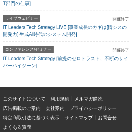
T部門の仕事]
ライブウェビナー
開催終了
IT Leaders Tech Strategy LIVE [事業成長のカギは[情シスの
開発力] 生成AI時代のシステム開発]
コンファレンス/セミナー
開催終了
IT Leaders Tech Strategy [前提のゼロトラスト、不断のサイ
バーハイジーン]
このサイトについて
利用規約
メルマガ購読
広告掲載のご案内
会社案内
プライバシーポリシー
特定商取引法に基づく表示
サイトマップ
お問合せ
よくある質問