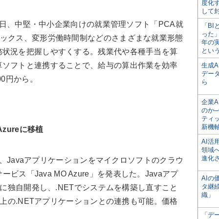
度化
して
21日、中堅・中小企業向けの就業管理ソフト「PCA就
「BI
った
レックス、変形労働時間制などのさまざまな就業形態
年の
とい
務状況を把握しやすくする。残業代や各種手当を算
算ソフトと連携することで、給与の算出作業を効率
生成
デー
00円から。
ら
企業A
のか─
ティ
新機
zureに移植
AI
領域
進化
1日、Javaアプリケーションをマイクロソフトのクラウ
サービス「Java MO Azure」を発表した。Javaアプ
AI
タ継
上に独自開発し、.NETでシステムを構築し直すこと
織」
e上の.NETアプリケーションとの連携も可能。価格
「デ