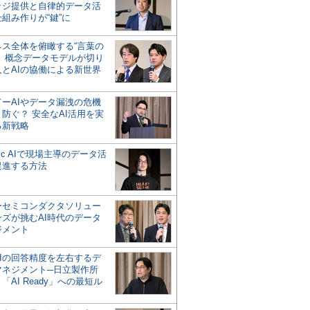
ッジ提供と自律的データ活
組み作りが“鍵”に
ネス全体を俯瞰する“言葉の
”、概念データモデルが切り
人とAIの協働による新世界
？
ドーAIやデータ漏洩の危機
防ぐ？ 安全なAI活用を実
る新戦略
ntic AIで現場主導のデータ活
促進する方法
ーセミコンダクタソリュー
ンズが挑むAI時代のデータ
ジメント
AIの回答精度を左右するデ
マネジメント─日立製作所
「AI Ready」への最短ル