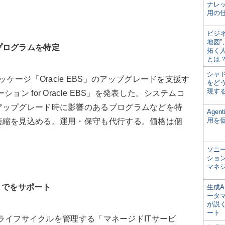
ナレ
用の仕
ビジ
地図
プログラムを特定
拓く
とは
シャ
Pパッケージ「Oracle EBS」のアップグレードを支援す
をどう
現す
ン for Oracle EBS」を発表した。システムコ
アップグレード時に影響のあるプログラムなどを特
Age
用を
短縮を見込める。運用・保守も代行する。価格は個
ソニ
ショ
マネ
までをサポート
生成
ータ
が説く
ート
器のライフサイクルを管理する「マネージドITサービ