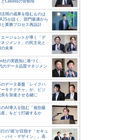
とCelonisの管制塔
AI活用の成果を阻むものは
AJSが説く、部門最適から
却と業務プロセス再設計
タエージェントが導く「デ
マネジメント」の民主化と
用の未来
san社の実践知に基づく、
時代のデータ品質マネジメン
対応のデータ基盤「レイクハ
アーキテクチャ」が、ビジ
成長を加速させる鍵に
業のAI導入を阻む「個別最
遺産」をどう打破するか
行の“雄”が目指す「セキュ
ィ・バイ・デザイン」。高