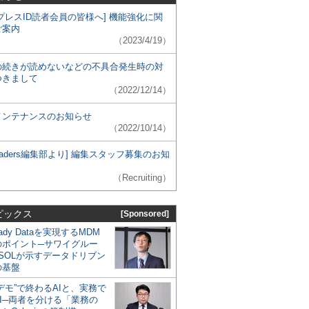
プレスID読者会員の皆様へ] 機能強化に関
ご案内
（2023/4/19）
の続きが読めないなどの不具合発生時の対
つきまして
（2022/12/14）
メンテナンスのお知らせ
（2022/10/14）
 Leaders編集部より] 編集スタッフ募集のお知
（Recruiting）
ピックス
[Sponsored]
eady Dataを実現するMDM
のポイント─サワイグルー
SOLが示すデータドリブン
の基盤
デモ”で終わるAIと、実務で
I─両者を分ける「業務の