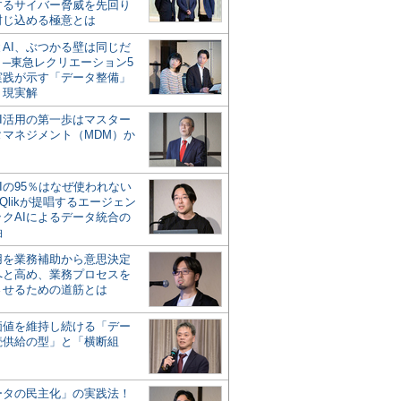
するサイバー脅威を先回り
封じ込める極意とは
とAI、ぶつかる壁は同じだ
」─東急レクリエーション5
実践が示す「データ整備」
う現実解
AI活用の第一歩はマスター
タマネジメント（MDM）か
Iの95％はなぜ使われない
Qlikが提唱するエージェン
ックAIによるデータ統合の
軸
活用を業務補助から意思決定
へと高め、業務プロセスを
させるための道筋とは
の価値を維持し続ける「デー
続供給の型」と「横断組
ータの民主化」の実践法！