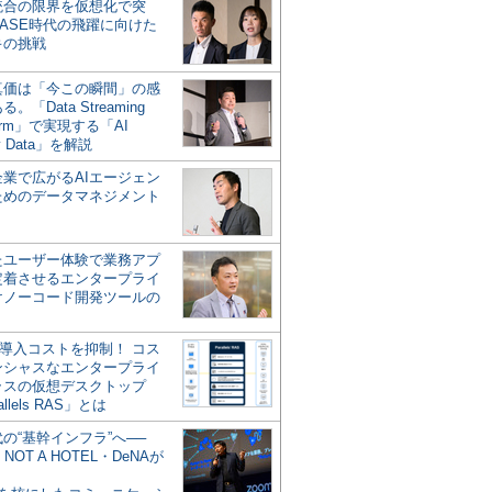
統合の限界を仮想化で突
ASE時代の飛躍に向けた
キの挑戦
の真価は「今この瞬間」の感
。「Data Streaming
form」で実現する「AI
y Data」を解説
企業で広がるAIエージェン
ためのデータマネジメント
？
たユーザー体験で業務アプ
定着させるエンタープライ
けノーコード開発ツールの
の導入コストを抑制！ コス
ンシャスなエンタープライ
ラスの仮想デスクトップ
allels RAS」とは
代の“基幹インフラ”へ──
NOT A HOTEL・DeNAが