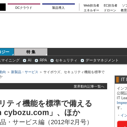
Web担当者
EC担当者
ソ
DCクラウド
製品導入
エネルギー
ドローン
教育
ロジー
特 集
スマイニング
AI
RPA
セキュリティ
データマネジメント
動向
＞
新製品・サービス
＞ サイボウズ、セキュリティ機能を標準で
か
IT
業界動向記事一覧へ
インプ
公開
IT 
リティ機能を標準で備える
Impre
す。
cybozu.com」、ほか
・
イ
品・サービス編（2012年2月号）