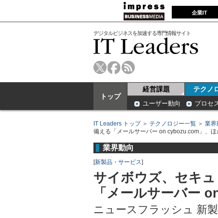
企業IT
デジタルビジネスを加速する専門情報サイト
経営課題
テクノ
トップ
ユーザー動向
プロセ
IT Leaders トップ
＞
テクノロジー一覧
＞
業界
備える「メールサーバー on cybozu.com」、ほ
業界動向
[
新製品・サービス
]
サイボウズ、セキュ
「メールサーバー on 
ニュースフラッシュ 新製