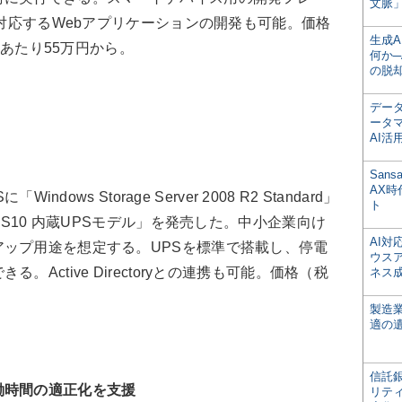
文脈」
に対応するWebアプリケーションの開発も可能。価格
生成
セサあたり55万円から。
何か─
の脱
デー
ータ
AI活
San
AX
dows Storage Server 2008 R2 Standard」
ト
NS10 内蔵UPSモデル」を発売した。中小企業向け
AI
ップ用途を想定する。UPSを標準で搭載し、停電
ウス
Active Directoryとの連携も可能。価格（税
ネス
製造
適の
信託銀
働時間の適正化を支援
リテ