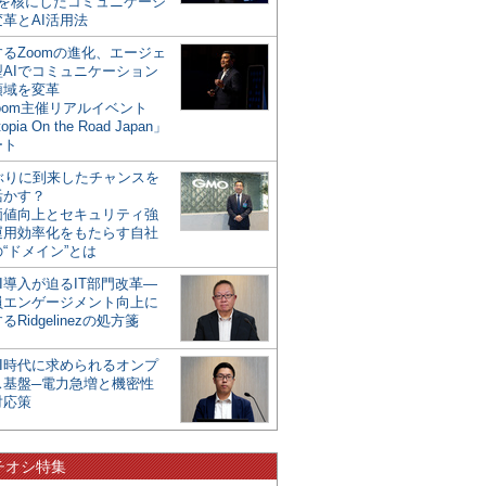
mを核にしたコミュニケーシ
革とAI活用法
るZoomの進化、エージェ
型AIでコミュニケーション
領域を変革
oom主催リアルイベント
opia On the Road Japan」
ート
年ぶりに到来したチャンスを
活かす？
価値向上とセキュリティ強
運用効率化をもたらす自社
“ドメイン”とは
I導入が迫るIT部門改革―
員エンゲージメント向上に
るRidgelinezの処方箋
AI時代に求められるオンプ
ス基盤─電力急増と機密性
対応策
チオシ特集