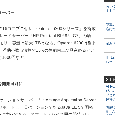
[イン
する
サーバー
記事
の16コアプロセサ「Opteron 6200シリーズ」を搭載
応に
ーバー「HP ProLiant BL685c G7」の場
ー容量は最大1TBとなる。Opteron 6200は従来
定期
%、浮動小数点演算で13%の性能向上が見込めるとい
万1600円など。
[IT
らせ
ト
を開発可能に
AI R
成功
プとJ
経営
ンサーバー「Interstage Application Server
6をサポートし、旧バージョンであるJava EE 5で開発
“感動
動くA
時に実行できる。スマートデバイス用の開発フレー