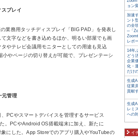
Zoo
ョン変
ィスプレイ
加速す
ント
の全
V型の業務用タッチディスプレイ「BIG PAD」を発表し
─「Z
Zoomt
して文字などを書き込めるほか、明るい部屋でも画
レポ
クタやテレビ会議用モニターとしての用途も見込
14
縮小やページの切り替えが可能で、プレゼンテーシ
どう
企業
化・
だけの
生成A
従業
貢献す
を一元管理
生成
レミ
への
3日、PCやスマートデバイスを管理するサービス
した。PCやAndroid OS搭載端末に加え、新たに
象にした。App Storeでのアプリ購入やYouTubeの
イ