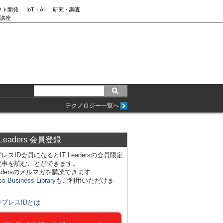
フト開発
IoT・AI
研究・調査
講座
テクノロジー一覧へ
 Leaders 会員登録
レスID会員になるとIT Leadersの会員限定
記事を読むことができます。
Leadersのメルマガを購読できます
ss Business Library
もご利用いただけま
ンプレスIDとは