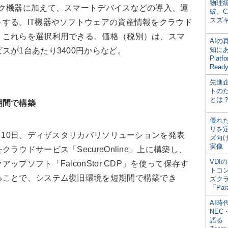
物理
ーク機器に加えて、スマートデバイスなどの導入、運
破。C
スズ
する。IT機器やソフトウェアの資産情報をクラウド
、これらを選択利用できる。価格（税別）は、スマ
AI
知にある
スが1台あたり3400円からなど。
Plat
Read
先進
トの
とは
期間で構築
優れ
リを
1月10日、ディザスタリカバリソリューションを発表
ズ向
実像
ウドサービス「SecureOnline」上に構築し、
VDI
プソフト「FalconStor CDP」を使って保存す
トコ
ることで、システム復旧環境を短期間で構築でき
ズク
「Par
AI時
NEC・
語る