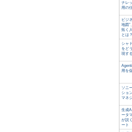
ナレ
用の仕
ビジ
地図
拓く
とは
シャ
をどう
現す
Age
用を
ソニ
ショ
マネ
生成
ータ
が説く
ート