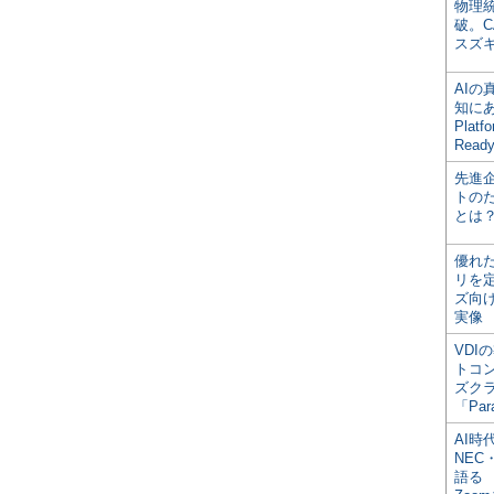
物理
破。C
スズ
AI
知にある
Plat
Read
先進
トの
とは
優れ
リを
ズ向
実像
VDI
トコ
ズク
「Par
AI時
NEC・
語る