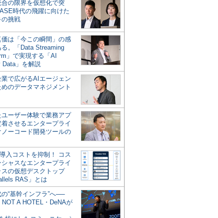
統合の限界を仮想化で突
ASE時代の飛躍に向けた
キの挑戦
の真価は「今この瞬間」の感
。「Data Streaming
form」で実現する「AI
y Data」を解説
企業で広がるAIエージェン
ためのデータマネジメント
？
たユーザー体験で業務アプ
定着させるエンタープライ
けノーコード開発ツールの
の導入コストを抑制！ コス
ンシャスなエンタープライ
ラスの仮想デスクトップ
allels RAS」とは
代の“基幹インフラ”へ──
NOT A HOTEL・DeNAが