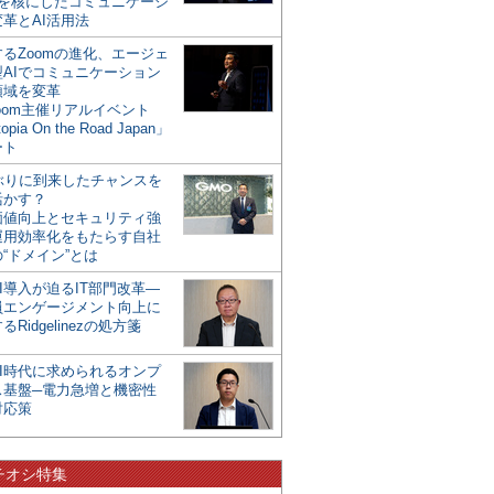
mを核にしたコミュニケーシ
革とAI活用法
るZoomの進化、エージェ
型AIでコミュニケーション
領域を変革
oom主催リアルイベント
opia On the Road Japan」
ート
年ぶりに到来したチャンスを
活かす？
価値向上とセキュリティ強
運用効率化をもたらす自社
“ドメイン”とは
I導入が迫るIT部門改革―
員エンゲージメント向上に
るRidgelinezの処方箋
AI時代に求められるオンプ
ス基盤─電力急増と機密性
対応策
チオシ特集