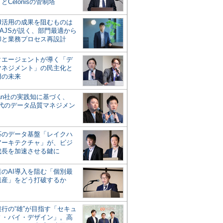
とCelonisの管制塔
AI活用の成果を阻むものは
AJSが説く、部門最適から
却と業務プロセス再設計
タエージェントが導く「デ
マネジメント」の民主化と
用の未来
san社の実践知に基づく、
時代のデータ品質マネジメン
対応のデータ基盤「レイクハ
アーキテクチャ」が、ビジ
成長を加速させる鍵に
業のAI導入を阻む「個別最
遺産」をどう打破するか
行の“雄”が目指す「セキュ
ィ・バイ・デザイン」。高