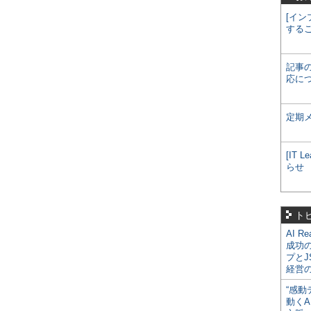
[イン
する
記事
応に
定期
[IT
らせ
ト
AI R
成功
プとJ
経営
“感動
動くA