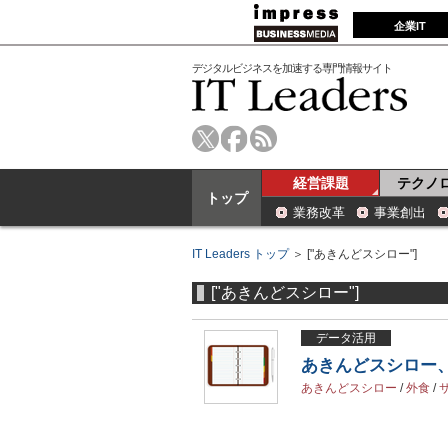
企業IT
デジタルビジネスを加速する専門情報サイト
経営課題
テクノ
トップ
業務改革
事業創出
IT Leaders トップ
＞ ["あきんどスシロー"]
["あきんどスシロー"]
データ活用
あきんどスシロー、A
あきんどスシロー
/
外食
/