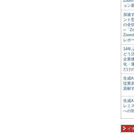
Zoo
ョン変
加速す
ント
の全
─「Z
Zoomt
レポ
14
どう
企業
化・
だけの
生成A
従業
貢献す
生成
レミ
への
イ