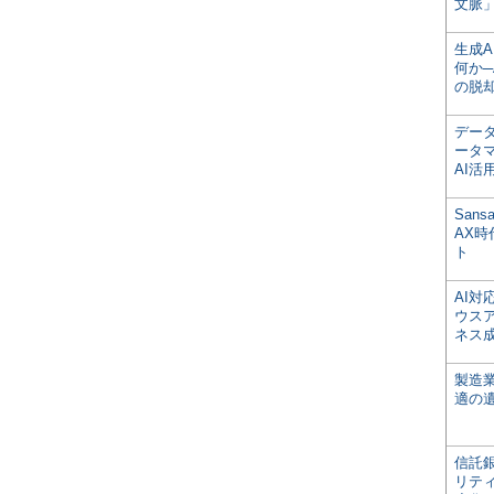
文脈」
生成
何か─
の脱
デー
ータ
AI活
San
AX
ト
AI
ウス
ネス
製造
適の
信託銀
リテ