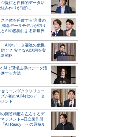
ッジ提供と自律的データ活
組み作りが“鍵”に
ネス全体を俯瞰する“言葉の
”、概念データモデルが切り
人とAIの協働による新世界
？
ドーAIやデータ漏洩の危機
防ぐ？ 安全なAI活用を実
る新戦略
ntic AIで現場主導のデータ活
促進する方法
ーセミコンダクタソリュー
ンズが挑むAI時代のデータ
ジメント
AIの回答精度を左右するデ
マネジメント─日立製作所
「AI Ready」への最短ル