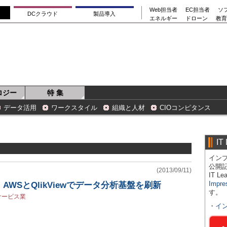
Web担当者
EC担当者
ソ
DCクラウド
製品導入
エネルギー
ドローン
教育
ロジー
特 集
データ活用
ワークスタイル
組織と人材
CIOコンピタンス
IT
インプ
公開
(2013/09/11)
IT 
Impre
WSとQlikViewでデータ分析基盤を刷新
す。
サービス業
・
イ