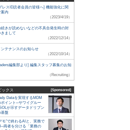
プレスID読者会員の皆様へ] 機能強化に関
ご案内
（2023/4/19）
の続きが読めないなどの不具合発生時の対
つきまして
（2022/12/14）
メンテナンスのお知らせ
（2022/10/14）
 Leaders編集部より] 編集スタッフ募集のお知
（Recruiting）
ピックス
[Sponsored]
eady Dataを実現するMDM
のポイント─サワイグルー
SOLが示すデータドリブン
の基盤
デモ”で終わるAIと、実務で
I─両者を分ける「業務の