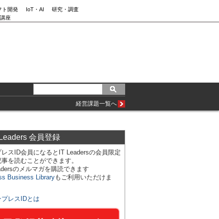
フト開発
IoT・AI
研究・調査
講座
経営課題一覧へ
 Leaders 会員登録
レスID会員になるとIT Leadersの会員限定
記事を読むことができます。
Leadersのメルマガを購読できます
ss Business Library
もご利用いただけま
ンプレスIDとは