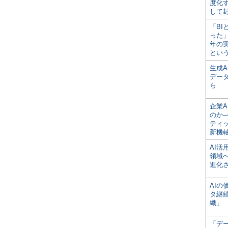
度化
して
「BI
った
年の
とい
生成
デー
ら
企業A
のか─
ティ
新機
AI
領域
進化
AI
タ継
織」
「デ