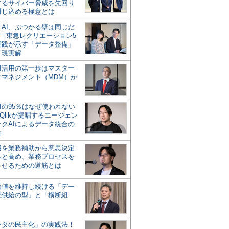
するサイバー脅威を先回り
封じ込める極意とは
とAI、ぶつかる壁は同じだ
」─東急レクリエーション5
実践が示す「データ整備」
う現実解
AI活用の第一歩はマスター
タマネジメント（MDM）か
Iの95％はなぜ使われない
Qlikが提唱するエージェン
ックAIによるデータ統合の
軸
活用を業務補助から意思決定
へと高め、業務プロセスを
させるための道筋とは
の価値を維持し続ける「デー
続供給の型」と「横断組
ータの民主化」の実践法！