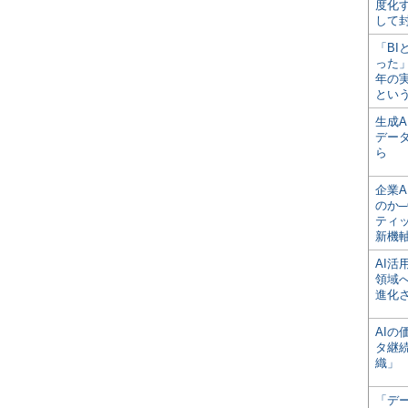
度化
して
「BI
った
年の
とい
生成
デー
ら
企業A
のか─
ティ
新機
AI
領域
進化
AI
タ継
織」
「デ