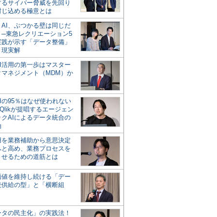
するサイバー脅威を先回り
封じ込める極意とは
とAI、ぶつかる壁は同じだ
」─東急レクリエーション5
実践が示す「データ整備」
う現実解
AI活用の第一歩はマスター
タマネジメント（MDM）か
Iの95％はなぜ使われない
Qlikが提唱するエージェン
ックAIによるデータ統合の
軸
活用を業務補助から意思決定
へと高め、業務プロセスを
させるための道筋とは
の価値を維持し続ける「デー
続供給の型」と「横断組
ータの民主化」の実践法！