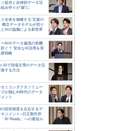
ッジ提供と自律的データ活
組み作りが“鍵”に
ネス全体を俯瞰する“言葉の
”、概念データモデルが切り
人とAIの協働による新世界
？
ドーAIやデータ漏洩の危機
防ぐ？ 安全なAI活用を実
る新戦略
ntic AIで現場主導のデータ活
促進する方法
ーセミコンダクタソリュー
ンズが挑むAI時代のデータ
ジメント
AIの回答精度を左右するデ
マネジメント─日立製作所
「AI Ready」への最短ル