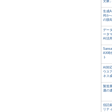
文脈」
生成
何か─
の脱
デー
ータ
AI活
San
AX
ト
AI
ウス
ネス
製造
適の
信託銀
リテ