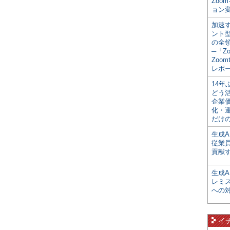
Zoo
ョン変
加速す
ント
の全
─「Z
Zoomt
レポ
14
どう
企業
化・
だけの
生成A
従業
貢献す
生成
レミ
への
イ