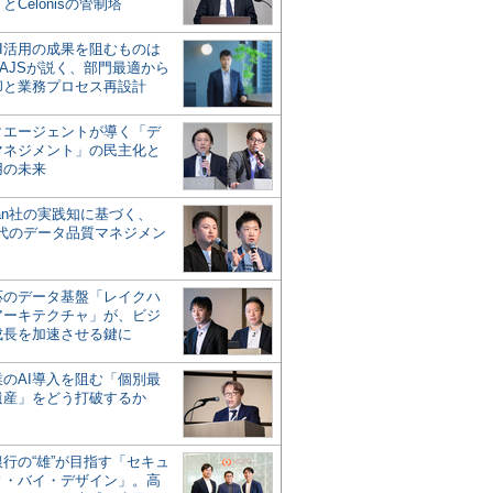
とCelonisの管制塔
AI活用の成果を阻むものは
AJSが説く、部門最適から
却と業務プロセス再設計
タエージェントが導く「デ
マネジメント」の民主化と
用の未来
san社の実践知に基づく、
時代のデータ品質マネジメン
対応のデータ基盤「レイクハ
アーキテクチャ」が、ビジ
成長を加速させる鍵に
業のAI導入を阻む「個別最
遺産」をどう打破するか
行の“雄”が目指す「セキュ
ィ・バイ・デザイン」。高