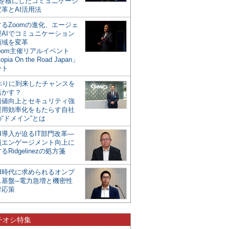
mを核にしたコミュニケーシ
革とAI活用法
るZoomの進化、エージェ
型AIでコミュニケーション
領域を変革
oom主催リアルイベント
opia On the Road Japan」
ート
年ぶりに到来したチャンスを
活かす？
価値向上とセキュリティ強
運用効率化をもたらす自社
“ドメイン”とは
I導入が迫るIT部門改革―
員エンゲージメント向上に
るRidgelinezの処方箋
AI時代に求められるオンプ
ス基盤─電力急増と機密性
対応策
チオシ特集