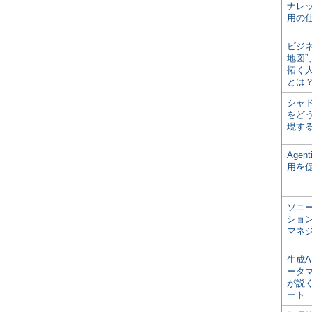
ナレ
用の仕
ビジ
地図
拓く
とは
シャ
をどう
現す
Age
用を
ソニ
ショ
マネ
生成
ータ
が説く
ート