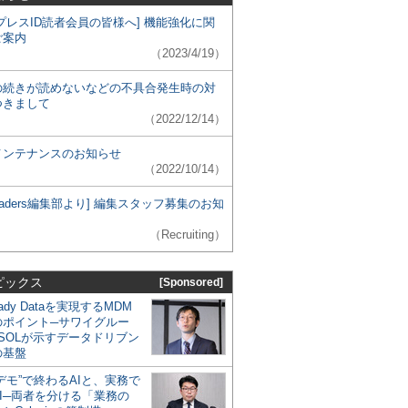
プレスID読者会員の皆様へ] 機能強化に関
ご案内
（2023/4/19）
の続きが読めないなどの不具合発生時の対
つきまして
（2022/12/14）
メンテナンスのお知らせ
（2022/10/14）
 Leaders編集部より] 編集スタッフ募集のお知
（Recruiting）
ピックス
[Sponsored]
eady Dataを実現するMDM
のポイント─サワイグルー
SOLが示すデータドリブン
の基盤
デモ”で終わるAIと、実務で
I─両者を分ける「業務の