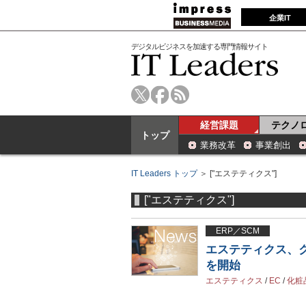
企業IT
デジタルビジネスを加速する専門情報サイト
経営課題
テクノ
トップ
業務改革
事業創出
IT Leaders トップ
＞ ["エステティクス"]
["エステティクス"]
ERP／SCM
エステティクス、クラウ
を開始
エステティクス
/
EC
/
化粧