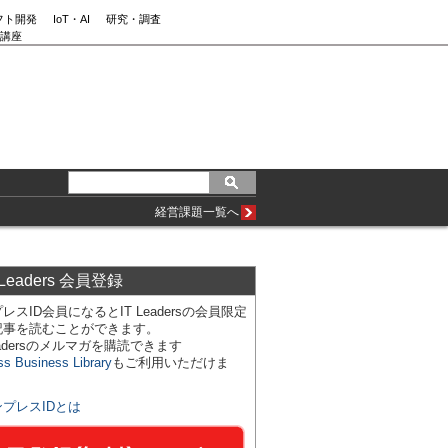
フト開発
IoT・AI
研究・調査
講座
経営課題一覧へ
 Leaders 会員登録
レスID会員になるとIT Leadersの会員限定
記事を読むことができます。
Leadersのメルマガを購読できます
ss Business Library
もご利用いただけま
ンプレスIDとは