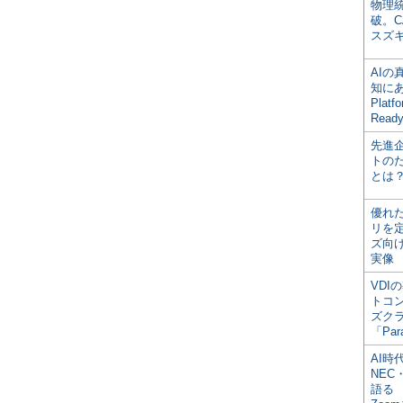
物理
破。C
スズ
AI
知にある
Plat
Read
先進
トの
とは
優れ
リを
ズ向
実像
VDI
トコ
ズク
「Par
AI時
NEC・
語る