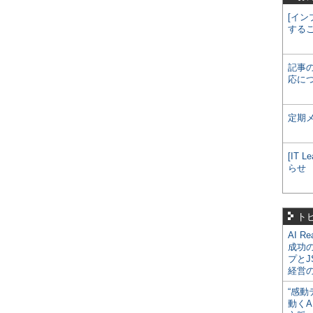
[イン
する
記事
応に
定期
[IT
らせ
ト
AI R
成功
プとJ
経営
“感動
動くA