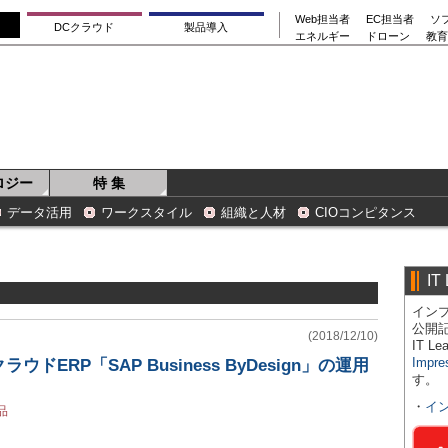
Web担当者
EC担当者
ソ
DCクラウド
製品導入
エネルギー
ドローン
教育
ロジー
特 集
データ活用
ワークスタイル
組織と人材
CIOコンピタンス
IT
インプ
公開
(2018/12/10)
IT 
Impre
ドERP「SAP Business ByDesign」の運用
す。
・
イ
品