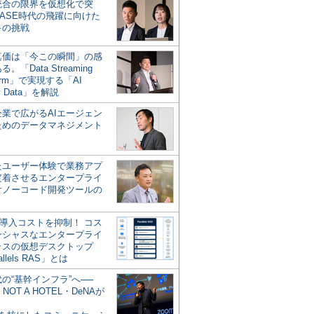
統合の限界を仮想化で突
ASE時代の飛躍に向けた
キの挑戦
の真価は「今この瞬間」の感
。「Data Streaming
form」で実現する「AI
y Data」を解説
企業で広がるAIエージェン
ためのデータマネジメント
？
たユーザー体験で業務アプ
定着させるエンタープライ
けノーコード開発ツールの
の導入コストを抑制！ コス
ンシャスなエンタープライ
ラスの仮想デスクトップ
allels RAS」とは
代の“基幹インフラ”へ──
NOT A HOTEL・DeNAが