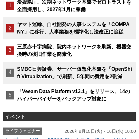
愛媛県庁、次期ネットワーク基盤でゼロトラストを
全面採用し、2027年1月に稼働
ヤマト運輸、自社開発の人事システムを「COMPA
NY」に移行、人事業務を標準化し法改正に追従
三原赤十字病院、院内ネットワークを刷新、機器交
換時の復旧作業を簡素化
SMBC日興証券、サーバー仮想化基盤を「OpenShi
ft Virtualization」で刷新、5年間の費用を2割減
「Veeam Data Platform v13.1」をリリース、14の
ハイパーバイザーをバックアップ対象に
イベント
ライブウェビナー
2026年9月15日(火)・16日(水) 10:00