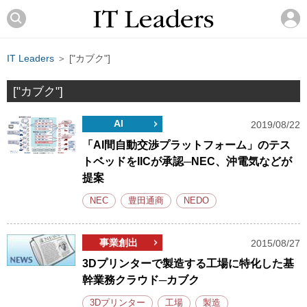
IT Leaders
＞ ["カブク"]
["カブク"]
AI
2019/08/22
「AI間自動交渉プラットフォーム」のテス
トベッドをIICが承認─NEC、沖電気などが
提案
NEC
豊田通商
NEDO
事業創出
2015/08/27
3Dプリンターで製造する工場に特化した基
幹業務クラウド─カブク
3Dプリンター
工場
製造