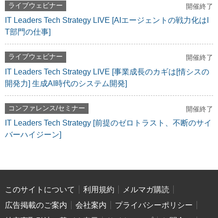
ライブウェビナー
開催終了
IT Leaders Tech Strategy LIVE [AIエージェントの戦力化はI
T部門の仕事]
ライブウェビナー
開催終了
IT Leaders Tech Strategy LIVE [事業成長のカギは[情シスの
開発力] 生成AI時代のシステム開発]
コンファレンス/セミナー
開催終了
IT Leaders Tech Strategy [前提のゼロトラスト、不断のサイ
バーハイジーン]
このサイトについて
利用規約
メルマガ購読
広告掲載のご案内
会社案内
プライバシーポリシー